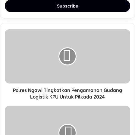
t
e
r
y
o
u
r
E
m
a
i
l
a
d
d
Polres Ngawi Tingkatkan Pengamanan Gudang
r
Logistik KPU Untuk Pilkada 2024
e
s
s