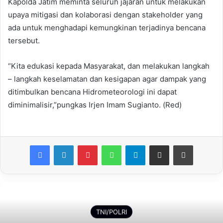
Kapolda Jatim meminta seluruh jajaran untuk melakukan
upaya mitigasi dan kolaborasi dengan stakeholder yang
ada untuk menghadapi kemungkinan terjadinya bencana
tersebut.
“Kita edukasi kepada Masyarakat, dan melakukan langkah
– langkah keselamatan dan kesigapan agar dampak yang
ditimbulkan bencana Hidrometeorologi ini dapat
diminimalisir,”pungkas Irjen Imam Sugianto. (Red)
Facebook
LinkedIn
Pinterest
WhatsApp
Telegram
Share via Email
Print
TNI/POLRI