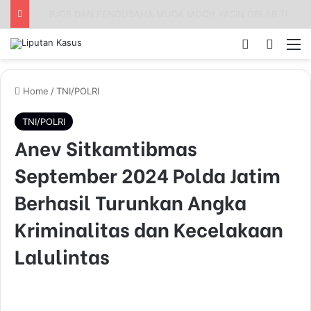
Apresiasi Pengadilan Tinggi Surabaya: Respons Cepat Gugatan Banding Perdata Sumenep, Harapan Pencari Keadilan
Log In
Pencar
M
Home
/
TNI/POLRI
TNI/POLRI
Anev Sitkamtibmas
September 2024 Polda Jatim
Berhasil Turunkan Angka
Kriminalitas dan Kecelakaan
Lalulintas