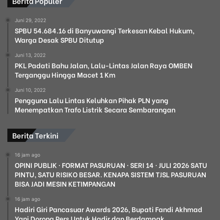
Berita Populer
Juni 29, 2022
SPBU 54.684.16 di Banyuwangi Terkesan Kebal Hukum,
Warga Desak SPBU Ditutup
Juni 13, 2022
PKL Padati Bahu Jalan, Lalu-Lintas Jalan Raya OMBEN
Terganggu Hingga Macet 1 Km
Juni 10, 2022
Pengguna Lalu Lintas Keluhkan Pihak PLN yang
Menempatkan Trafo Listrik Secara Sembarangan
Berita Terkini
16 jam ago
OPINI PUBLIK · FORMAT PASURUAN · SERI 14 · JULI 2026 SATU
PINTU, SATU RISIKO BESAR. KENAPA SISTEM TJSL PASURUAN
BISA JADI MESIN KETIMPANGAN
16 jam ago
Hadiri Giri Pancasuar Awards 2026, Bupati Fandi Akhmad
Yani Dorong Pers Untuk Hadir dan Berdampak