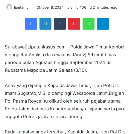
liputan
S
Oktober 8, 2024
0
406
2 minutes read
e
Facebook
LinkedIn
Tumblr
Pinterest
WhatsApp
Telegram
n
d
a
n
Surabaya||Liputankasus com – Polda Jawa Timur kembali
e
menggelar Analisa dan evaluasi (Anev) Sitkamtibmas
m
periode bulan Agustus hingga September 2024 di
a
Rupatama Mapolda Jatim,Selasa (8/10).
i
l
Anev yang dipimpin Kapolda Jawa Timur, Irjen Pol Drs
Imam Sugianto,M.Si didampingi Wakapolda Jatim,Brigjen
Pol Pasma Royce itu diikuti oleh seluruh pejabat utama
Polda Jatim dan para Kapolres/tabes/ta jajaran serta para
anggota Polres jajaran secara during.
Pada kegiatan anev tersebut, Kapolda Jatim, Irjen Pol Drs