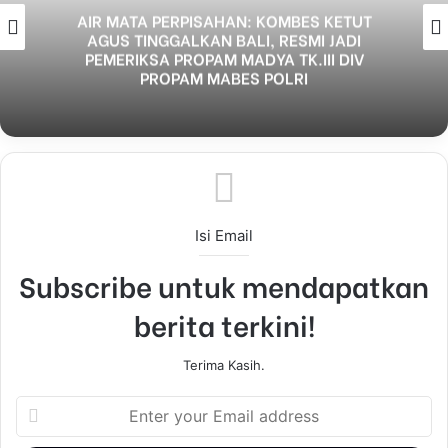
AIR MATA PERPISAHAN: KOMBES KETUT
AGUS TINGGALKAN BALI, RESMI JADI
PEMERIKSA PROPAM MADYA TK.III DIV
PROPAM MABES POLRI
Isi Email
Subscribe untuk mendapatkan
berita terkini!
Terima Kasih.
E
n