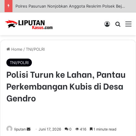
Polres Pasuruan Nonjobkan Anggota Reskrim Polsek Beji, Wujud Komitmen Transparansi Penanganan Dugaan Penganiayaan
Log In
Pencar
M
Home
/
TNI/POLRI
TNI/POLRI
Polisi Turun ke Lahan, Pantau
Perkembangan Kubis di Desa
Gendro
liputan
S
Juni 17, 2026
0
416
1 minute read