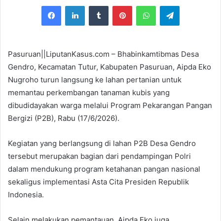
e
Facebook
LinkedIn
Tumblr
Pinterest
WhatsApp
Telegram
n
d
a
n
Pasuruan||LiputanKasus.com – Bhabinkamtibmas Desa
e
Gendro, Kecamatan Tutur, Kabupaten Pasuruan, Aipda Eko
m
Nugroho turun langsung ke lahan pertanian untuk
a
memantau perkembangan tanaman kubis yang
i
dibudidayakan warga melalui Program Pekarangan Pangan
l
Bergizi (P2B), Rabu (17/6/2026).
Kegiatan yang berlangsung di lahan P2B Desa Gendro
tersebut merupakan bagian dari pendampingan Polri
dalam mendukung program ketahanan pangan nasional
sekaligus implementasi Asta Cita Presiden Republik
Indonesia.
Selain melakukan pemantauan, Aipda Eko juga