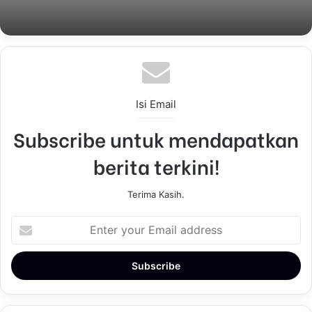
Isi Email
Subscribe untuk mendapatkan
berita terkini!
Terima Kasih.
E
n
t
e
r
y
o