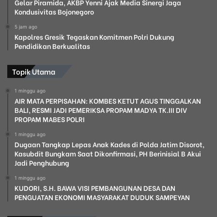
Gelar Piramida, AKBP Yenni Ajak Media Sinergi Jaga
Kondusivitas Bojonegoro
5 jam ago
Kapolres Gresik Tegaskan Komitmen Polri Dukung
Pendidikan Berkualitas
Topik Utama
1 minggu ago
AIR MATA PERPISAHAN: KOMBES KETUT AGUS TINGGALKAN
BALI, RESMI JADI PEMERIKSA PROPAM MADYA TK.III DIV
PROPAM MABES POLRI
1 minggu ago
Dugaan Tangkap Lepas Anak Kades di Polda Jatim Disorot,
Kasubdit Bungkam Saat Dikonfirmasi, PH Berinisial B Akui
Jadi Penghubung
1 minggu ago
KUDORI, S.H. BAWA VISI PEMBANGUNAN DESA DAN
PENGUATAN EKONOMI MASYARAKAT DUDUK SAMPEYAN