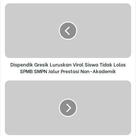
u
r
E
m
a
i
l
a
d
d
Dispendik Gresik Luruskan Viral Siswa Tidak Lolos
r
SPMB SMPN Jalur Prestasi Non-Akademik
e
s
s