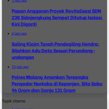
3 jam ago
Papan Anggaran Proyek Revitalisasi SDN
238 Sidojangkung Sempat Ditutup Isolasi,
Kini Diganti
4 jam ago
Saling Klaim Tanah Pandegiling Hendra:
Silahkan Adu Data Sesuai Perundang-
undangan
10 jam ago
Polres Malang Amankan Tersangka
Pengedar Narkoba di Kepanjen, Sita Sabu
96 Gram dan Ganja 131 Gram
Topik Utama