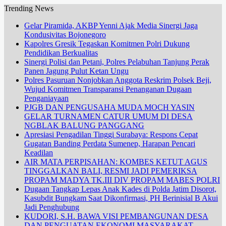
Trending News
Gelar Piramida, AKBP Yenni Ajak Media Sinergi Jaga
Kondusivitas Bojonegoro
Kapolres Gresik Tegaskan Komitmen Polri Dukung
Pendidikan Berkualitas
Sinergi Polisi dan Petani, Polres Pelabuhan Tanjung Perak
Panen Jagung Pulut Ketan Ungu
Polres Pasuruan Nonjobkan Anggota Reskrim Polsek Beji,
Wujud Komitmen Transparansi Penanganan Dugaan
Penganiayaan
PJGB DAN PENGUSAHA MUDA MOCH YASIN
GELAR TURNAMEN CATUR UMUM DI DESA
NGBLAK BALUNG PANGGANG
Apresiasi Pengadilan Tinggi Surabaya: Respons Cepat
Gugatan Banding Perdata Sumenep, Harapan Pencari
Keadilan
AIR MATA PERPISAHAN: KOMBES KETUT AGUS
TINGGALKAN BALI, RESMI JADI PEMERIKSA
PROPAM MADYA TK.III DIV PROPAM MABES POLRI
Dugaan Tangkap Lepas Anak Kades di Polda Jatim Disorot,
Kasubdit Bungkam Saat Dikonfirmasi, PH Berinisial B Akui
Jadi Penghubung
KUDORI, S.H. BAWA VISI PEMBANGUNAN DESA
DAN PENGUATAN EKONOMI MASYARAKAT