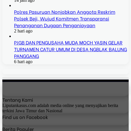
14 jam ago
Polres Pasuruan Nonjobkan Anggota Reskrim
Polsek Beji, Wujud Komitmen Transparansi
Penanganan Dugaan Penganiayaan
2 hari ago
PJGB DAN PENGUSAHA MUDA MOCH YASIN GELAR
TURNAMEN CATUR UMUM DI DESA NGBLAK BALUNG
PANGGANG
6 hari ago
Tentang Kami
Liputankasus.com adalah media online yang menyajikan berita
terkini Jawa Timur dan Nasional
Find us on Facebook
Berita Populer