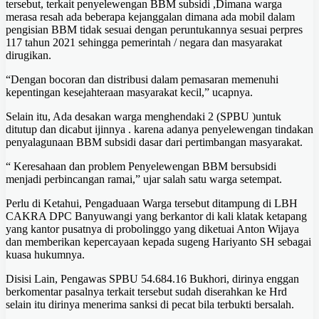
tersebut, terkait penyelewengan BBM subsidi ,Dimana warga
merasa resah ada beberapa kejanggalan dimana ada mobil dalam
pengisian BBM tidak sesuai dengan peruntukannya sesuai perpres
117 tahun 2021 sehingga pemerintah / negara dan masyarakat
dirugikan.
“Dengan bocoran dan distribusi dalam pemasaran memenuhi
kepentingan kesejahteraan masyarakat kecil,” ucapnya.
Selain itu, Ada desakan warga menghendaki 2 (SPBU )untuk
ditutup dan dicabut ijinnya . karena adanya penyelewengan tindakan
penyalagunaan BBM subsidi dasar dari pertimbangan masyarakat.
“ Keresahaan dan problem Penyelewengan BBM bersubsidi
menjadi perbincangan ramai,” ujar salah satu warga setempat.
Perlu di Ketahui, Pengaduaan Warga tersebut ditampung di LBH
CAKRA DPC Banyuwangi yang berkantor di kali klatak ketapang
yang kantor pusatnya di probolinggo yang diketuai Anton Wijaya
dan memberikan kepercayaan kepada sugeng Hariyanto SH sebagai
kuasa hukumnya.
Disisi Lain, Pengawas SPBU 54.684.16 Bukhori, dirinya enggan
berkomentar pasalnya terkait tersebut sudah diserahkan ke Hrd
selain itu dirinya menerima sanksi di pecat bila terbukti bersalah.