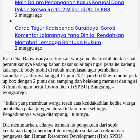
Main Dalam Penanganan Kasus Korupsi Dana
Pakan Satwa Rp 10,2 Miliar di PD TS KBS
2 minggu ago
Garad Tegur Kadispenda Surabaya! Soroti
Komentar Jajarannya Yang Dinilai Rendahkan
Martabat Lembaga Bantuan Hukum
2 minggu ago
Kata Dia, Bahwasanya sering kali warga melihat mobil tidak sesuai
peruntukannya kadang bahan bakar solar tapi ngisi pertalite kadang
kala speak body mobil di rubah menyiasati agar pembelian
kamuflase , akhirnya tanggal 15 juni 2021 jam 05.00 wib mobil pick
up box dengan 2 pintu dari samping dan belakang memuat dan ngisi
8 drum dengan berat 1.6 ton liter di (SPBU) Bangsring –
wongsorejo.
“ inilah yang membuat warga resah atas ketidakadilan ketika warga
pembelian pakai jeregen aturan terlalu rumit sehingga
Pengaduannya warga ditampung,” tuturnya.
Dia menunturkan, adanya temuan itu pengakuan dari sopir
kendaraan tangki bermodif itu mengaku sudah ada rekom dari
pengawas dan Human Resources Development (Hrd) SPBU