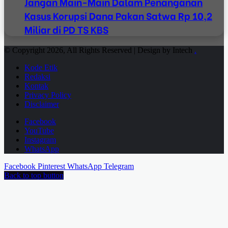
Jangan Main-Main Dalam Penanganan
Kasus Korupsi Dana Pakan Satwa Rp 10,2
Miliar di PD TS KBS
© Copyright 2026, All Rights Reserved | Design by Intech
.
Kode Etik
Redaksi
Kontak
Privacy Policy
Disclaimer
Facebook
YouTube
Instagram
WhatsApp
Facebook
Pinterest
WhatsApp
Telegram
Back to top button