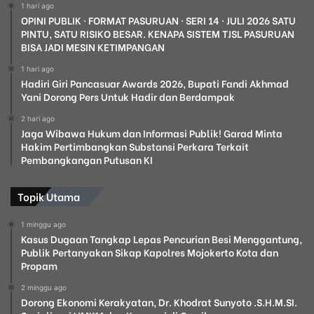
1 hari ago
OPINI PUBLIK · FORMAT PASURUAN · SERI 14 · JULI 2026 SATU
PINTU, SATU RISIKO BESAR. KENAPA SISTEM TJSL PASURUAN
BISA JADI MESIN KETIMPANGAN
1 hari ago
Hadiri Giri Pancasuar Awards 2026, Bupati Fandi Akhmad
Yani Dorong Pers Untuk Hadir dan Berdampak
2 hari ago
Jaga Wibawa Hukum dan Informasi Publik! Garad Minta
Hakim Pertimbangkan Substansi Perkara Terkait
Pembangkangan Putusan KI
Topik Utama
1 minggu ago
Kasus Dugaan Tangkap Lepas Pencurian Besi Menggantung,
Publik Pertanyakan Sikap Kapolres Mojokerto Kota dan
Propam
2 minggu ago
Dorong Ekonomi Kerakyatan, Dr. Khodrat Sunyoto .S.H.M.SI.