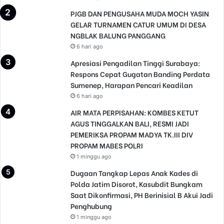
PJGB DAN PENGUSAHA MUDA MOCH YASIN
GELAR TURNAMEN CATUR UMUM DI DESA
NGBLAK BALUNG PANGGANG
6 hari ago
Apresiasi Pengadilan Tinggi Surabaya:
Respons Cepat Gugatan Banding Perdata
Sumenep, Harapan Pencari Keadilan
6 hari ago
AIR MATA PERPISAHAN: KOMBES KETUT
AGUS TINGGALKAN BALI, RESMI JADI
PEMERIKSA PROPAM MADYA TK.III DIV
PROPAM MABES POLRI
1 minggu ago
Dugaan Tangkap Lepas Anak Kades di
Polda Jatim Disorot, Kasubdit Bungkam
Saat Dikonfirmasi, PH Berinisial B Akui Jadi
Penghubung
1 minggu ago