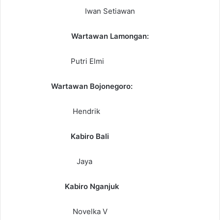
Iwan Setiawan
W
artawan Lamongan:
Putri Elmi
Wartawan Bojonegoro:
Hendrik
Kabiro Bali
Jaya
K
abiro Nganjuk
N
ovelka V