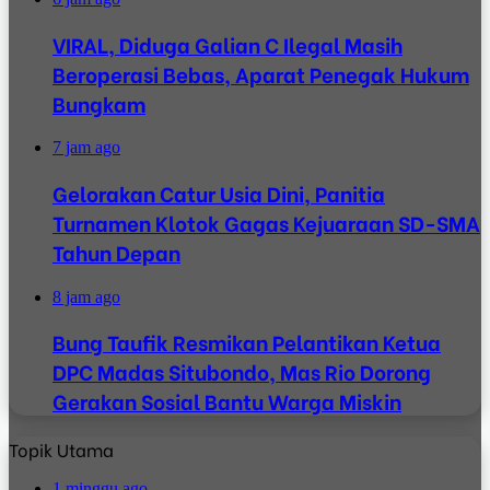
VIRAL, Diduga Galian C Ilegal Masih
Beroperasi Bebas, Aparat Penegak Hukum
Bungkam
7 jam ago
Gelorakan Catur Usia Dini, Panitia
Turnamen Klotok Gagas Kejuaraan SD-SMA
Tahun Depan
8 jam ago
Bung Taufik Resmikan Pelantikan Ketua
DPC Madas Situbondo, Mas Rio Dorong
Gerakan Sosial Bantu Warga Miskin
Topik Utama
1 minggu ago