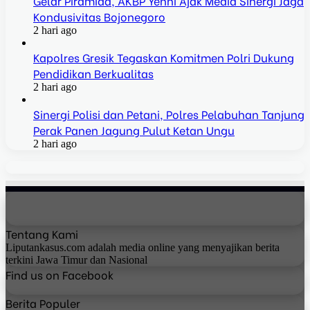
Gelar Piramida, AKBP Yenni Ajak Media Sinergi Jaga
Kondusivitas Bojonegoro
2 hari ago
Kapolres Gresik Tegaskan Komitmen Polri Dukung
Pendidikan Berkualitas
2 hari ago
Sinergi Polisi dan Petani, Polres Pelabuhan Tanjung
Perak Panen Jagung Pulut Ketan Ungu
2 hari ago
Tentang Kami
Liputankasus.com adalah media online yang menyajikan berita
terkini Jawa Timur dan Nasional
Find us on Facebook
Berita Populer