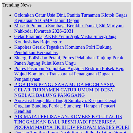
Trending News
Gelorakan Catur Usia Dini, Panitia Turnamen Klotok Gagas
Kejuaraan SD-SMA Tahun Depan
Muscab Pramuka Surabaya Berakhir Damai, Siti Mariyam
Nahkodai Kwarcab 2026–2031
Gelar Piramida, AKBP Yenni Ajak Media Sinergi Jaga
Kondusivitas Bojonegoro
Kapolres Gresik Tegaskan Komitmen Polri Dukung
Pendidikan Berkualitas
Sinergi Polisi dan Petani, Polres Pelabuhan Tanjung Perak
Panen Jagung Pulut Ketan Ungu
Polres Pasuruan Nonjobkan Anggota Reskrim Polsek Beji,
Wujud Komitmen Transparansi Penanganan Dugaan
Penganiayaan
PJGB DAN PENGUSAHA MUDA MOCH YASIN
GELAR TURNAMEN CATUR UMUM DI DESA
NGBLAK BALUNG PANGGANG
Apresiasi Pengadilan Tinggi Surabaya: Respons Cepat
Gugatan Banding Perdata Sumenep, Harapan Pencari
Keadilan
AIR MATA PERPISAHAN: KOMBES KETUT AGUS
TINGGALKAN BALI, RESMI JADI PEMERIKSA
PROPAM MADYA TK.III DIV PROPAM MABES POLRI
Dugaan Tangkap Lepas Anak Kades di Polda Jatim Disorot,