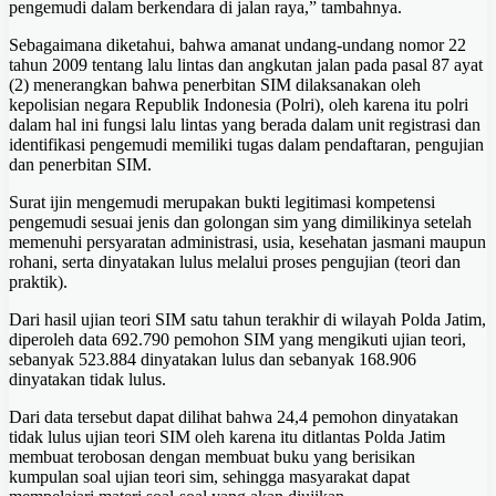
pengemudi dalam berkendara di jalan raya,” tambahnya.
Sebagaimana diketahui, bahwa amanat undang-undang nomor 22
tahun 2009 tentang lalu lintas dan angkutan jalan pada pasal 87 ayat
(2) menerangkan bahwa penerbitan SIM dilaksanakan oleh
kepolisian negara Republik Indonesia (Polri), oleh karena itu polri
dalam hal ini fungsi lalu lintas yang berada dalam unit registrasi dan
identifikasi pengemudi memiliki tugas dalam pendaftaran, pengujian
dan penerbitan SIM.
Surat ijin mengemudi merupakan bukti legitimasi kompetensi
pengemudi sesuai jenis dan golongan sim yang dimilikinya setelah
memenuhi persyaratan administrasi, usia, kesehatan jasmani maupun
rohani, serta dinyatakan lulus melalui proses pengujian (teori dan
praktik).
Dari hasil ujian teori SIM satu tahun terakhir di wilayah Polda Jatim,
diperoleh data 692.790 pemohon SIM yang mengikuti ujian teori,
sebanyak 523.884 dinyatakan lulus dan sebanyak 168.906
dinyatakan tidak lulus.
Dari data tersebut dapat dilihat bahwa 24,4 pemohon dinyatakan
tidak lulus ujian teori SIM oleh karena itu ditlantas Polda Jatim
membuat terobosan dengan membuat buku yang berisikan
kumpulan soal ujian teori sim, sehingga masyarakat dapat