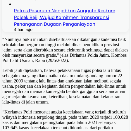
Polres Pasuruan Nonjobkan Anggota Reskrim
Polsek Beji, Wujud Komitmen Transparansi
Penanganan Dugaan Penganiayaan
4 hari ago
“Nantinya buku ini akan disebarluaskan dikalangan akademisi baik
sekolah dan perguruan tinggi melalui dinas pendidikan provinsi
jatim, serta akan diterbitkan secara elektronik sehingga dapat diakses
oleh masyarakat secara gratis,” jelas Dirlantas Polda Jatim, Kombes
Pol Latif Usman, Rabu (29/6/2022).
Lebih jauh dijelaskan, bahwa pelaksanaan tugas polisi lalu lintas
sebagaimana yang diamanatkan dalam undang-undang nomor 22
tahun 2009 tentang lalu lintas dan angkutan jalan meliputi segala
usaha, pekerjaan dan kegiatan dalam pengendalian lalu-lintas untuk
mencegah dan meniadakan segala bentuk gangguan serta ancaman
agar terjamin keamanan, ketertiban, keselamatan dan kelancaran
lalu-lintas di jalan umum.
“Korlantas Polri mencatat angka kecelakaan yang terjadi di seluruh
wilayah indonesia tergolong tinggi. pada tahun 2020 terjadi 100.028
kasus dan mengalami peningkatan pada tahun 2021 sebanyak
103.645 kasus. kecelakaan tersebut didominasi dari perilaku