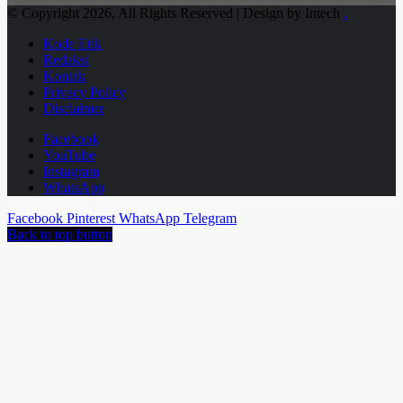
© Copyright 2026, All Rights Reserved | Design by Intech
.
Kode Etik
Redaksi
Kontak
Privacy Policy
Disclaimer
Facebook
YouTube
Instagram
WhatsApp
Facebook
Pinterest
WhatsApp
Telegram
Back to top button