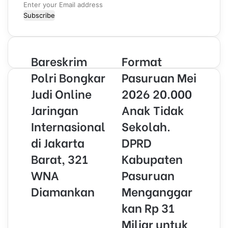
E
n
t
e
r
Bareskrim
Format
y
o
Polri Bongkar
Pasuruan Mei
u
Judi Online
2026 20.000
r
E
Jaringan
Anak Tidak
m
Internasional
Sekolah.
a
i
di Jakarta
DPRD
l
Barat, 321
Kabupaten
a
d
WNA
Pasuruan
d
r
Diamankan
Menganggar
e
kan Rp 31
s
s
Miliar untuk