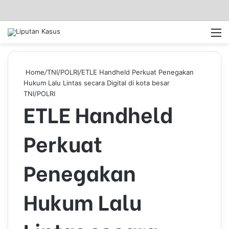
Log In
Pencar
M
Home
/
TNI/POLRI
/
ETLE Handheld Perkuat Penegakan
Hukum Lalu Lintas secara Digital di kota besar
TNI/POLRI
ETLE Handheld
Perkuat
Penegakan
Hukum Lalu