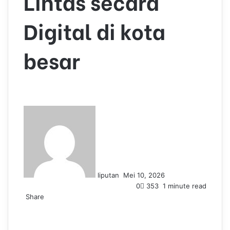
Lintas secara
Digital di kota
besar
S
e
n
d
a
n
liputan
Mei 10, 2026
e
0
353
1 minute read
m
Share
a
F
L
T
P
W
T
i
a
i
u
i
h
e
l
c
n
m
n
a
l