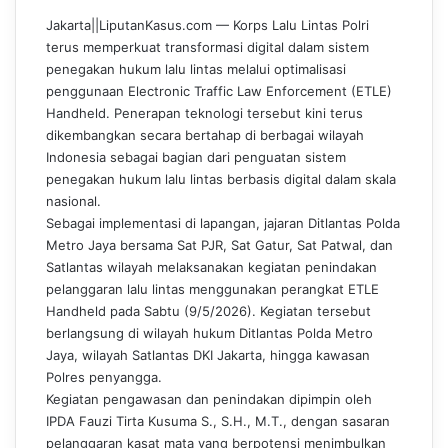
e
k
b
t
t
e
Jakarta||LiputanKasus.com — Korps Lalu Lintas Polri
b
e
l
e
s
g
terus memperkuat transformasi digital dalam sistem
o
d
r
r
A
r
penegakan hukum lalu lintas melalui optimalisasi
o
I
e
p
a
penggunaan Electronic Traffic Law Enforcement (ETLE)
k
n
s
p
m
Handheld. Penerapan teknologi tersebut kini terus
t
dikembangkan secara bertahap di berbagai wilayah
Indonesia sebagai bagian dari penguatan sistem
penegakan hukum lalu lintas berbasis digital dalam skala
nasional.
Sebagai implementasi di lapangan, jajaran Ditlantas Polda
Metro Jaya bersama Sat PJR, Sat Gatur, Sat Patwal, dan
Satlantas wilayah melaksanakan kegiatan penindakan
pelanggaran lalu lintas menggunakan perangkat ETLE
Handheld pada Sabtu (9/5/2026). Kegiatan tersebut
berlangsung di wilayah hukum Ditlantas Polda Metro
Jaya, wilayah Satlantas DKI Jakarta, hingga kawasan
Polres penyangga.
Kegiatan pengawasan dan penindakan dipimpin oleh
IPDA Fauzi Tirta Kusuma S., S.H., M.T., dengan sasaran
pelanggaran kasat mata yang berpotensi menimbulkan