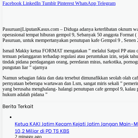
Facebook
LinkedIn
Tumblr
Pinterest
WhatsApp
Telegram
Pasuruan||LiputanKasus.com – Diduga adanya keterlibatan oknum wa
operasional tempat hiburan gempol 9, Sebanyak 50 anggota Format
Pasuruan, untuk mempertanyakan penutupan kafe Gempol 9 , Senen 2
Ismail Makky ketua FORMAT mengatakan ” melalui Satpol PP atau di
temuan pelanggaran terhadap regulasi atau peruntukan izin, sejak ta
tindak pidana perdagangan orang, peredaran miras, narkotika, porno
pungutan liar ” ujarnya
Namun sebagian fakta dan data tersebut dimunafikkan seolah olah caf
pernyataan beberapa wartawan dan Lsm, sangat miris sekali ” pemer
yang berusaha menghalang- halangi penutupan cafe gempol 9, kalau 
hukum adalah pidana ”
Berita Terkait
Ketua KAKI Jatim Kecam Kejati Jatim Jangan Main
10,2 Miliar di PD TS KBS
2 minggu ago