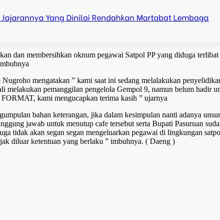
 Jajarannya Yang Dinilai Rendahkan Martabat Lembaga
bkan dan membersihkan oknum pegawai Satpol PP yang diduga terlibat
 imbuhnya
 Nugroho mengatakan ” kami saat ini sedang melalakukan penyelidika
2 kali melakukan pemanggilan pengelola Gempol 9, namun belum hadir u
eh FORMAT, kami mengucapkan terima kasih ” ujarnya
ngumpulan bahan keterangan, jika dalam kesimpulan nanti adanya unsu
tanggung jawab untuk menutup cafe tersebut serta Bupati Pasuruan sud
 juga tidak akan segan segan mengeluarkan pegawai di lingkungan satpo
pajak diluar ketentuan yang berlaku ” imbuhnya. ( Daeng )