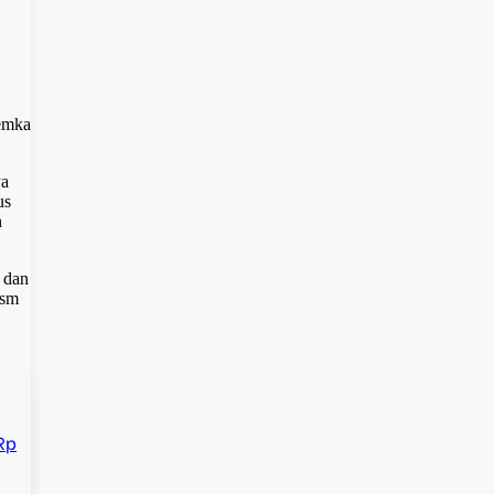
Pemka
ya
us
n
 dan
Lsm
Rp