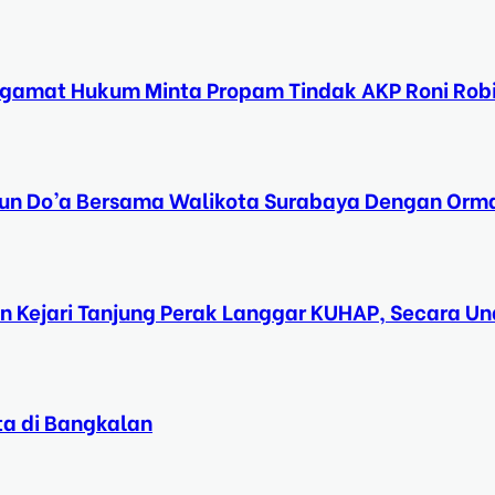
ngamat Hukum Minta Propam Tindak AKP Roni Rob
Tahun Do’a Bersama Walikota Surabaya Dengan Orma
n Kejari Tanjung Perak Langgar KUHAP, Secara 
ta di Bangkalan