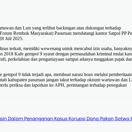
rtawan dan Lsm yang terlibat backingan atau dukungan terhadap
 ( Forum Rembuk Masyarakat) Pasuruan mendatangi kantor Satpol PP 
8 Juli 2025.
nas terkait, memiliki wewenang untuk mencabut izin usaha, banyakn
hun 2018 Kafe gempol 9 syarat dengan permasalahan kriminal mulai kas
grafi, perkelahian dan penganiayaan sampai adanya tunggakan pajak da
e gempol 9 tidak terjadi apa, membuat narasi hoax melalui pemberitaan
intah kabupaten pasuruan jangan takut terhadap oknum wartawan dan 
perlu periksa dan laporkan ke APH, perintangan terhadap penegakan
-Main Dalam Penanganan Kasus Korupsi Dana Pakan Satwa 