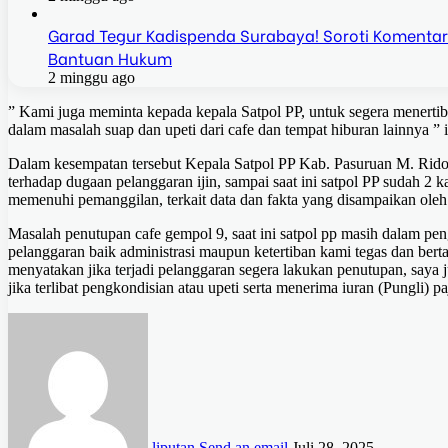
Garad Tegur Kadispenda Surabaya! Soroti Komentar
Bantuan Hukum
2 minggu ago
” Kami juga meminta kepada kepala Satpol PP, untuk segera menerti
dalam masalah suap dan upeti dari cafe dan tempat hiburan lainnya ”
Dalam kesempatan tersebut Kepala Satpol PP Kab. Pasuruan M. Rido
terhadap dugaan pelanggaran ijin, sampai saat ini satpol PP sudah 
memenuhi pemanggilan, terkait data dan fakta yang disampaikan ol
Masalah penutupan cafe gempol 9, saat ini satpol pp masih dalam pe
pelanggaran baik administrasi maupun ketertiban kami tegas dan ber
menyatakan jika terjadi pelanggaran segera lakukan penutupan, saya
jika terlibat pengkondisian atau upeti serta menerima iuran (Pungli) 
liputan
Send an email
Juli 28, 2025