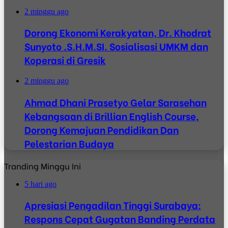
2 minggu ago
Dorong Ekonomi Kerakyatan, Dr. Khodrat
Sunyoto .S.H.M.SI. Sosialisasi UMKM dan
Koperasi di Gresik
2 minggu ago
Ahmad Dhani Prasetyo Gelar Sarasehan
Kebangsaan di Brillian English Course,
Dorong Kemajuan Pendidikan Dan
Pelestarian Budaya
Tranding Minggu Ini
5 hari ago
Apresiasi Pengadilan Tinggi Surabaya:
Respons Cepat Gugatan Banding Perdata