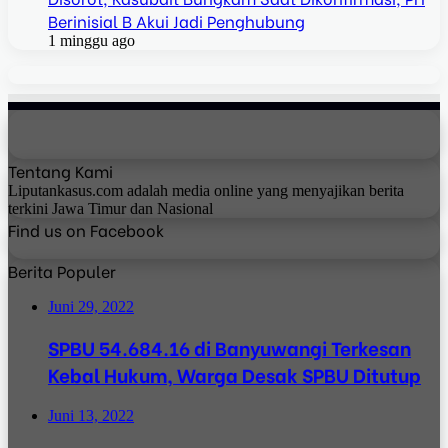
Berinisial B Akui Jadi Penghubung
1 minggu ago
Tentang Kami
Liputankasus.com adalah media online yang menyajikan berita
terkini Jawa Timur dan Nasional
Find us on Facebook
Berita Populer
Juni 29, 2022
SPBU 54.684.16 di Banyuwangi Terkesan
Kebal Hukum, Warga Desak SPBU Ditutup
Juni 13, 2022