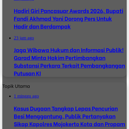
Hadiri Giri Pancasuar Awards 2026, Bupati
Fandi Akhmad Yani Dorong Pers Untuk
Hadir dan Berdampak
23 jam ago
Jaga Wibawa Hukum dan Informasi Publik!
Garad Minta Hakim Pertimbangkan
Substansi Perkara Terkait Pembangkangan
Putusan KI
Topik Utama
1 minggu ago
Kasus Dugaan Tangkap Lepas Pencurian
Besi Menggantung, Publik Pertanyakan
Sikap Kapolres Mojokerto Kota dan Propam