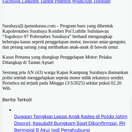
Facebook
LinkedIn
Tumblr
Pinterest
WhatsApp
Telegram
Surabaya||Liputankasus.com – Program baru yang dibentuk
Kapolrestabes Surabaya Kombes Pol Luthfie Sulistiawan
“Jogoboyo 97 Polrestabes Surabaya” berhasil mengungkap
beberapa kasus seperti penggelapan motor, tawuran antar-gengster,
dan perang sarung yang melibatkan anak-anak di bawah umur.
Kasus Pertama yang diungkap Penggelapan Motor: Pelaku
Ditangkap di Taman Apsari
Seorang pria AN (43) warga Kapas Kampung Surabaya diamankan
polisi setelah menggelapkan sepeda motor milik rekannya sendiri.
Peristiwa ini terjadi pada Minggu (3/3/2025) sekitar pukul 02.20
Wib.
Berita Terkait
Dugaan Tangkap Lepas Anak Kades di Polda Jatim
Disorot, Kasubdit Bungkam Saat Dikonfirmasi, PH
Berinisial B Akui Jadi Penghubung