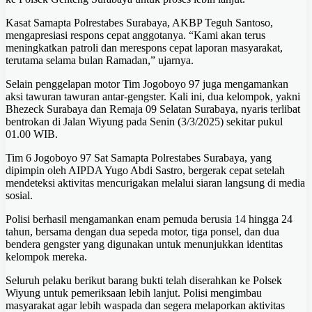
Kasat Samapta Polrestabes Surabaya, AKBP Teguh Santoso,
mengapresiasi respons cepat anggotanya. “Kami akan terus
meningkatkan patroli dan merespons cepat laporan masyarakat,
terutama selama bulan Ramadan,” ujarnya.
Selain penggelapan motor Tim Jogoboyo 97 juga mengamankan
aksi tawuran tawuran antar-gengster. Kali ini, dua kelompok, yakni
Bhezeck Surabaya dan Remaja 09 Selatan Surabaya, nyaris terlibat
bentrokan di Jalan Wiyung pada Senin (3/3/2025) sekitar pukul
01.00 WIB.
Tim 6 Jogoboyo 97 Sat Samapta Polrestabes Surabaya, yang
dipimpin oleh AIPDA Yugo Abdi Sastro, bergerak cepat setelah
mendeteksi aktivitas mencurigakan melalui siaran langsung di media
sosial.
Polisi berhasil mengamankan enam pemuda berusia 14 hingga 24
tahun, bersama dengan dua sepeda motor, tiga ponsel, dan dua
bendera gengster yang digunakan untuk menunjukkan identitas
kelompok mereka.
Seluruh pelaku berikut barang bukti telah diserahkan ke Polsek
Wiyung untuk pemeriksaan lebih lanjut. Polisi mengimbau
masyarakat agar lebih waspada dan segera melaporkan aktivitas