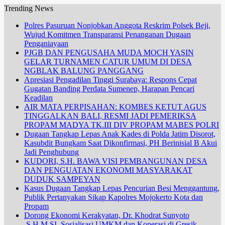
Trending News
Polres Pasuruan Nonjobkan Anggota Reskrim Polsek Beji,
Wujud Komitmen Transparansi Penanganan Dugaan
Penganiayaan
PJGB DAN PENGUSAHA MUDA MOCH YASIN
GELAR TURNAMEN CATUR UMUM DI DESA
NGBLAK BALUNG PANGGANG
Apresiasi Pengadilan Tinggi Surabaya: Respons Cepat
Gugatan Banding Perdata Sumenep, Harapan Pencari
Keadilan
AIR MATA PERPISAHAN: KOMBES KETUT AGUS
TINGGALKAN BALI, RESMI JADI PEMERIKSA
PROPAM MADYA TK.III DIV PROPAM MABES POLRI
Dugaan Tangkap Lepas Anak Kades di Polda Jatim Disorot,
Kasubdit Bungkam Saat Dikonfirmasi, PH Berinisial B Akui
Jadi Penghubung
KUDORI, S.H. BAWA VISI PEMBANGUNAN DESA
DAN PENGUATAN EKONOMI MASYARAKAT
DUDUK SAMPEYAN
Kasus Dugaan Tangkap Lepas Pencurian Besi Menggantung,
Publik Pertanyakan Sikap Kapolres Mojokerto Kota dan
Propam
Dorong Ekonomi Kerakyatan, Dr. Khodrat Sunyoto
.S.H.M.SI. Sosialisasi UMKM dan Koperasi di Gresik