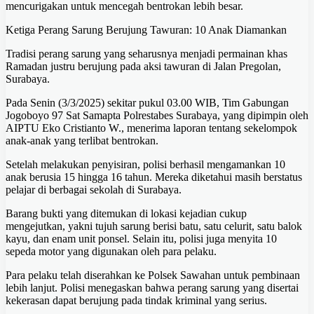
mencurigakan untuk mencegah bentrokan lebih besar.
Ketiga Perang Sarung Berujung Tawuran: 10 Anak Diamankan
Tradisi perang sarung yang seharusnya menjadi permainan khas
Ramadan justru berujung pada aksi tawuran di Jalan Pregolan,
Surabaya.
Pada Senin (3/3/2025) sekitar pukul 03.00 WIB, Tim Gabungan
Jogoboyo 97 Sat Samapta Polrestabes Surabaya, yang dipimpin oleh
AIPTU Eko Cristianto W., menerima laporan tentang sekelompok
anak-anak yang terlibat bentrokan.
Setelah melakukan penyisiran, polisi berhasil mengamankan 10
anak berusia 15 hingga 16 tahun. Mereka diketahui masih berstatus
pelajar di berbagai sekolah di Surabaya.
Barang bukti yang ditemukan di lokasi kejadian cukup
mengejutkan, yakni tujuh sarung berisi batu, satu celurit, satu balok
kayu, dan enam unit ponsel. Selain itu, polisi juga menyita 10
sepeda motor yang digunakan oleh para pelaku.
Para pelaku telah diserahkan ke Polsek Sawahan untuk pembinaan
lebih lanjut. Polisi menegaskan bahwa perang sarung yang disertai
kekerasan dapat berujung pada tindak kriminal yang serius.