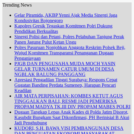
Trending News
Gelar Piramida, AKBP Yenni Ajak Media Sinergi Jaga
Kondusivitas Bojonegoro
Kapolres Gresik Tegaskan Komitmen Polri Dukung
Pendidikan Berkualitas
Sinergi Polisi dan Petani, Polres Pelabuhan Tanjung Perak
Panen Jagung Pulut Ketan Ungu
Polres Pasuruan Nonjobkan Anggota Reskrim Polsek Beji,
Wujud Komitmen Transparansi Penanganan Dugaan
Penganiayaan
PJGB DAN PENGUSAHA MUDA MOCH YASIN
GELAR TURNAMEN CATUR UMUM DI DESA
NGBLAK BALUNG PANGGANG
Apresiasi Pengadilan Tinggi Surabaya: Respons Cepat
Gugatan Banding Perdata Sumenep, Harapan Pencari
Keadilan
AIR MATA PERPISAHAN: KOMBES KETUT AGUS
TINGGALKAN BALI, RESMI JADI PEMERIKSA
PROPAM MADYA TK.III DIV PROPAM MABES POLRI
Dugaan Tangkap Lepas Anak Kades di Polda Jatim Disorot,
Kasubdit Bungkam Saat Dikonfirmasi, PH Berinisial B Akui
Jadi Penghubung
KUDORI, S.H. BAWA VISI PEMBANGUNAN DESA
DAN PENGUATAN EKONOMI MASYARAKAT