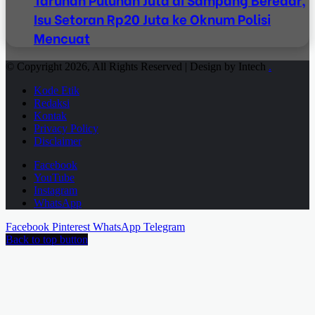
Isu Setoran Rp20 Juta ke Oknum Polisi
Mencuat
© Copyright 2026, All Rights Reserved | Design by Intech
.
Kode Etik
Redaksi
Kontak
Privacy Policy
Disclaimer
Facebook
YouTube
Instagram
WhatsApp
Facebook
Pinterest
WhatsApp
Telegram
Back to top button