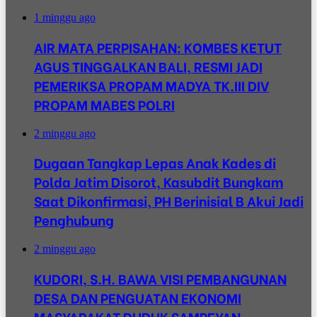
1 minggu ago
AIR MATA PERPISAHAN: KOMBES KETUT
AGUS TINGGALKAN BALI, RESMI JADI
PEMERIKSA PROPAM MADYA TK.III DIV
PROPAM MABES POLRI
2 minggu ago
Dugaan Tangkap Lepas Anak Kades di
Polda Jatim Disorot, Kasubdit Bungkam
Saat Dikonfirmasi, PH Berinisial B Akui Jadi
Penghubung
2 minggu ago
KUDORI, S.H. BAWA VISI PEMBANGUNAN
DESA DAN PENGUATAN EKONOMI
MASYARAKAT DUDUK SAMPEYAN