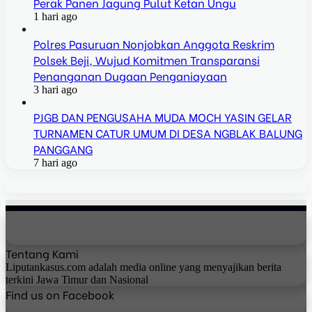
Perak Panen Jagung Pulut Ketan Ungu
1 hari ago
Polres Pasuruan Nonjobkan Anggota Reskrim
Polsek Beji, Wujud Komitmen Transparansi
Penanganan Dugaan Penganiayaan
3 hari ago
PJGB DAN PENGUSAHA MUDA MOCH YASIN GELAR
TURNAMEN CATUR UMUM DI DESA NGBLAK BALUNG
PANGGANG
7 hari ago
Tentang Kami
Liputankasus.com adalah media online yang menyajikan berita
terkini Jawa Timur dan Nasional
Find us on Facebook