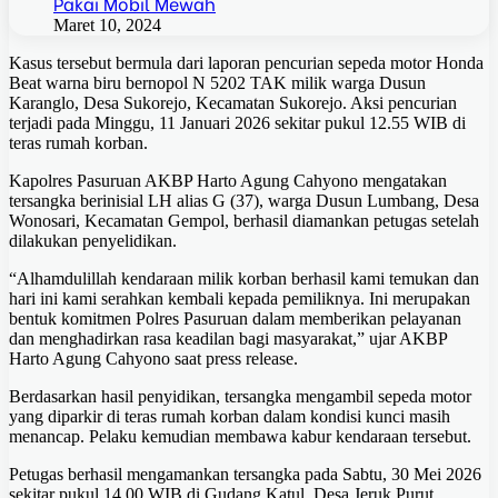
Pakai Mobil Mewah
Maret 10, 2024
Kasus tersebut bermula dari laporan pencurian sepeda motor Honda
Beat warna biru bernopol N 5202 TAK milik warga Dusun
Karanglo, Desa Sukorejo, Kecamatan Sukorejo. Aksi pencurian
terjadi pada Minggu, 11 Januari 2026 sekitar pukul 12.55 WIB di
teras rumah korban.
Kapolres Pasuruan AKBP Harto Agung Cahyono mengatakan
tersangka berinisial LH alias G (37), warga Dusun Lumbang, Desa
Wonosari, Kecamatan Gempol, berhasil diamankan petugas setelah
dilakukan penyelidikan.
“Alhamdulillah kendaraan milik korban berhasil kami temukan dan
hari ini kami serahkan kembali kepada pemiliknya. Ini merupakan
bentuk komitmen Polres Pasuruan dalam memberikan pelayanan
dan menghadirkan rasa keadilan bagi masyarakat,” ujar AKBP
Harto Agung Cahyono saat press release.
Berdasarkan hasil penyidikan, tersangka mengambil sepeda motor
yang diparkir di teras rumah korban dalam kondisi kunci masih
menancap. Pelaku kemudian membawa kabur kendaraan tersebut.
Petugas berhasil mengamankan tersangka pada Sabtu, 30 Mei 2026
sekitar pukul 14.00 WIB di Gudang Katul, Desa Jeruk Purut,