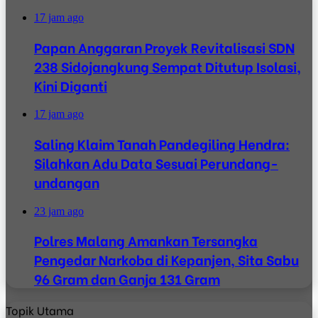
17 jam ago
Papan Anggaran Proyek Revitalisasi SDN
238 Sidojangkung Sempat Ditutup Isolasi,
Kini Diganti
17 jam ago
Saling Klaim Tanah Pandegiling Hendra:
Silahkan Adu Data Sesuai Perundang-
undangan
23 jam ago
Polres Malang Amankan Tersangka
Pengedar Narkoba di Kepanjen, Sita Sabu
96 Gram dan Ganja 131 Gram
Topik Utama