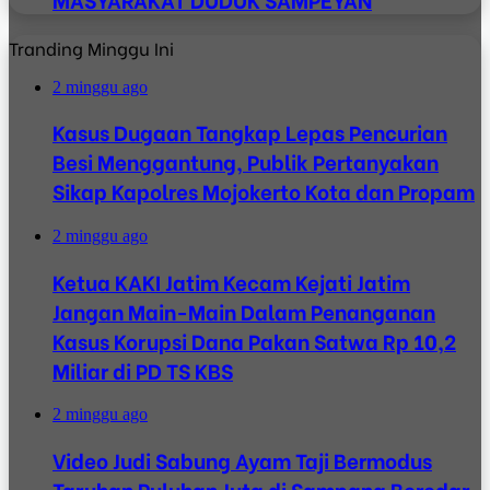
Tranding Minggu Ini
2 minggu ago
Kasus Dugaan Tangkap Lepas Pencurian
Besi Menggantung, Publik Pertanyakan
Sikap Kapolres Mojokerto Kota dan Propam
2 minggu ago
Ketua KAKI Jatim Kecam Kejati Jatim
Jangan Main-Main Dalam Penanganan
Kasus Korupsi Dana Pakan Satwa Rp 10,2
Miliar di PD TS KBS
2 minggu ago
Video Judi Sabung Ayam Taji Bermodus
Taruhan Puluhan Juta di Sampang Beredar,