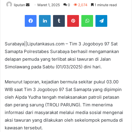
liputan
S
Maret 1, 2025
0
2,074
1 minute read
e
Facebook
LinkedIn
Tumblr
Pinterest
WhatsApp
Telegram
n
d
a
n
Surabaya||Liputankasus.com – Tim 3 Jogoboyo 97 Sat
e
Samapta Polrestabes Surabaya berhasil mengamankan
m
delapan pemuda yang terlibat aksi tawuran di Jalan
a
Simolawang pada Sabtu (01/03/2025) dini hari.
i
l
Menurut laporan, kejadian bermula sekitar pukul 03.00
WIB saat Tim 3 Jogoboyo 97 Sat Samapta yang dipimpin
oleh Aipda Yudha tengah melaksanakan patroli petasan
dan perang sarung (TROLI PARUNG). Tim menerima
informasi dari masyarakat melalui media sosial mengenai
aksi tawuran yang dilakukan oleh sekelompok pemuda di
kawasan tersebut.