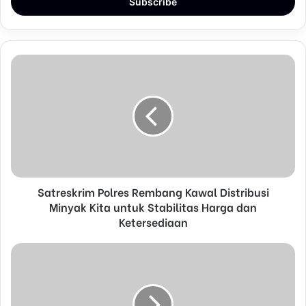
e
r
y
o
u
r
E
m
a
i
l
a
d
d
Satreskrim Polres Rembang Kawal Distribusi
r
Minyak Kita untuk Stabilitas Harga dan
e
Ketersediaan
s
s