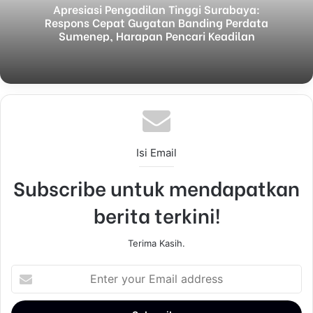
Apresiasi Pengadilan Tinggi Surabaya:
Respons Cepat Gugatan Banding Perdata
Sumenep, Harapan Pencari Keadilan
Isi Email
Subscribe untuk mendapatkan
berita terkini!
Terima Kasih.
E
n
t