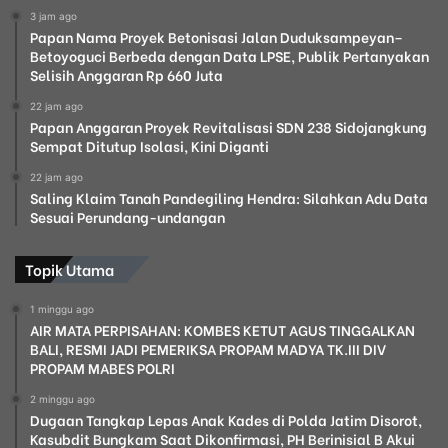
3 jam ago
Papan Nama Proyek Betonisasi Jalan Duduksampeyan–
Betoyoguci Berbeda dengan Data LPSE, Publik Pertanyakan
Selisih Anggaran Rp 660 Juta
22 jam ago
Papan Anggaran Proyek Revitalisasi SDN 238 Sidojangkung
Sempat Ditutup Isolasi, Kini Diganti
22 jam ago
Saling Klaim Tanah Pandegiling Hendra: Silahkan Adu Data
Sesuai Perundang-undangan
Topik Utama
1 minggu ago
AIR MATA PERPISAHAN: KOMBES KETUT AGUS TINGGALKAN
BALI, RESMI JADI PEMERIKSA PROPAM MADYA TK.III DIV
PROPAM MABES POLRI
2 minggu ago
Dugaan Tangkap Lepas Anak Kades di Polda Jatim Disorot,
Kasubdit Bungkam Saat Dikonfirmasi, PH Berinisial B Akui