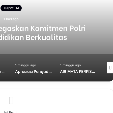
TNI/POLRI
1 hari ago
Tegaskan Komitmen Polri
idikan Berkualitas
1 minggu ago
1 minggu ago
2 mi
Polres Pasuruan Nonjobkan Anggota Reskrim Polsek Beji, Wujud Komitmen Transparansi Penanganan Dugaan Penganiayaan
Apresiasi Pengadilan Tinggi Surabaya: Respons Cepat Gugatan Banding Perdata Sumenep, Harapan Pencari Keadilan
AIR MATA PERPISAHAN: KOMBES KETUT AGUS TINGGALKAN BALI, RESMI JADI PEMERIKSA PROPAM MADYA TK.III DIV PROPAM MABES POLRI
Isi Email