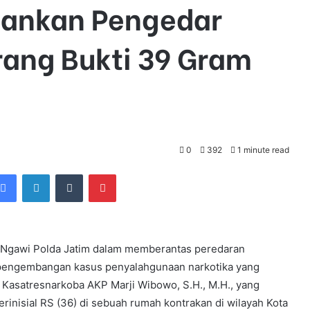
mankan Pengedar
ang Bukti 39 Gram
0
392
1 minute read
Facebook
LinkedIn
Tumblr
Pinterest
s Ngawi Polda Jatim dalam memberantas peredaran
 pengembangan kasus penyalahgunaan narkotika yang
Kasatresnarkoba AKP Marji Wibowo, S.H., M.H., yang
inisial RS (36) di sebuah rumah kontrakan di wilayah Kota