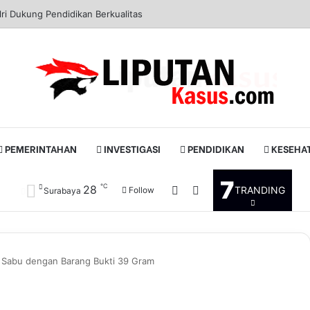
ri Dukung Pendidikan Berkualitas
PEMERINTAHAN
INVESTIGASI
PENDIDIKAN
KESEHA
7
℃
28
Log In
Pencarian untuk
TRANDING
Follow
Surabaya
 Sabu dengan Barang Bukti 39 Gram