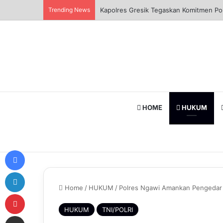
Trending News
Kapolres Gresik Tegaskan Komitmen Pol
HOME
HUKUM
Facebook
LinkedIn
Home
/
HUKUM
/
Polres Ngawi Amankan Pengedar
Pinterest
HUKUM
TNI/POLRI
Share via Email