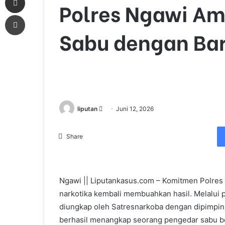
Polres Ngawi A
Print
Sabu dengan Bar
liputan
S
Juni 12, 2026
e
n
Share
d
a
n
Ngawi || Liputankasus.com – Komitmen Polre
e
narkotika kembali membuahkan hasil. Melalui
m
a
diungkap oleh Satresnarkoba dengan dipimpin 
i
berhasil menangkap seorang pengedar sabu ber