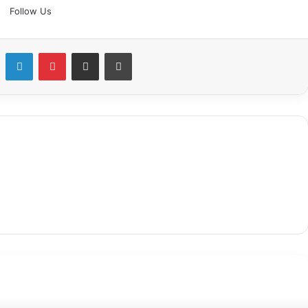
Follow Us
Facebook
LinkedIn
Pinterest
Share via Email
Print
Selanjutnya