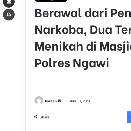
Berawal dari Pe
Print
Narkoba, Dua Te
Menikah di Masji
Polres Ngawi
liputan
S
Juni 13, 2026
e
n
Share
d
a