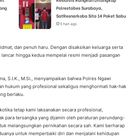
yong
Polrestabes Surabaya,
SatResnarkoba Sita 14 Poket Sabu
5 hari ago
idmat, dan penuh haru. Dengan disaksikan keluarga serta
n lancar hingga kedua mempelai resmi menjadi pasangan
, S.I.K., M.Si., menyampaikan bahwa Polres Ngawi
kan hukum yang profesional sekaligus menghormati hak-hak
ng berlaku.
otika tetap kami laksanakan secara profesional,
ak para tersangka yang dijamin oleh peraturan perundang-
ntuk melangsungkan pernikahan secara sah. Kami berharap
eduanya untuk memperbaiki diri dan menjalani kehidupan