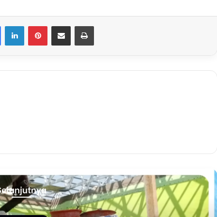
Facebook
LinkedIn
Pinterest
Share via Email
Print
Selanjutnya