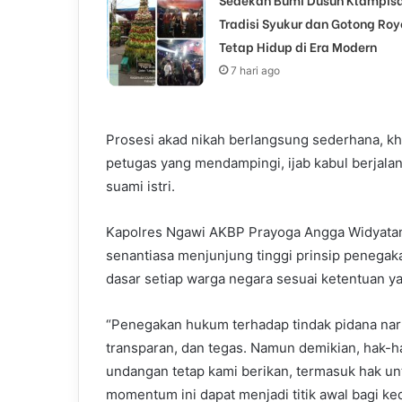
Tradisi Syukur dan Gotong Ro
Tetap Hidup di Era Modern
7 hari ago
Prosesi akad nikah berlangsung sederhana, kh
petugas yang mendampingi, ijab kabul berjala
suami istri.
Kapolres Ngawi AKBP Prayoga Angga Widyatama
senantiasa menjunjung tinggi prinsip penega
dasar setiap warga negara sesuai ketentuan ya
“Penegakan hukum terhadap tindak pidana nark
transparan, dan tegas. Namun demikian, hak-h
undangan tetap kami berikan, termasuk hak u
momentum ini dapat menjadi titik awal bagi k