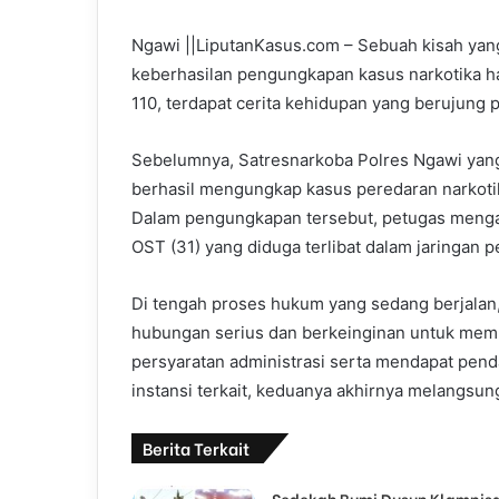
n
Ngawi ||LiputanKasus.com – Sebuah kisah yang t
e
keberhasilan pengungkapan kasus narkotika has
m
a
110, terdapat cerita kehidupan yang berujung p
i
l
Sebelumnya, Satresnarkoba Polres Ngawi yang
berhasil mengungkap kasus peredaran narkotik
Dalam pengungkapan tersebut, petugas mengam
OST (31) yang diduga terlibat dalam jaringan 
Di tengah proses hukum yang sedang berjalan,
hubungan serius dan berkeinginan untuk mem
persyaratan administrasi serta mendapat pend
instansi terkait, keduanya akhirnya melangsun
Berita Terkait
Sedekah Bumi Dusun Klampisa