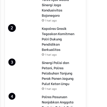
Sinergi Jaga
Kondusivitas
Bojonegoro
1 hari ago
Kapolres Gresik
Tegaskan Komitmen
Polri Dukung
Pendidikan
Berkualitas
1 hari ago
Sinergi Polisi dan
Petani, Polres
Pelabuhan Tanjung
Perak Panen Jagung
Pulut Ketan Ungu
1 hari ago
Polres Pasuruan
Nonjobkan Anggota