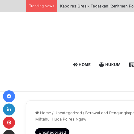
Trending News
Sinergi Polisi dan Petani, Polres Pela
HOME
HUKUM
Facebook
LinkedIn
Home
/
Uncategorized
/
Berawal dari Pengungkapa
Pinterest
Miftahul Huda Polres Ngawi
Share via Email
Uncategorized