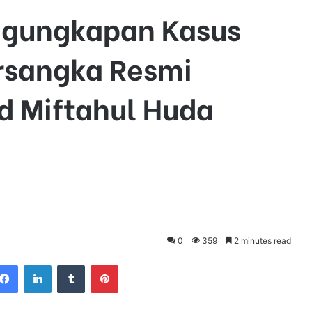
ngungkapan Kasus
rsangka Resmi
d Miftahul Huda
0
359
2 minutes read
Facebook
LinkedIn
Tumblr
Pinterest