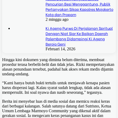
Pencurian Besi Menggantung, Publik
Pertanyakan Sikap Kapolres Mojokerto
Kota dan Propam
2 minggu ago
Ki Ageng Purwo Di Perjalanan Spritual
Dengan Niat Siar Ke Baikan Daerah
Palembang Didampingi Ki Ageng
Berojo Geni
Februari 14, 2026
Hingga kini dokumen yang diminta belum diterima, membuat
prosedur terasa berbelit-belit dan tidak jelas. Rizki mempertanyakan
alasan penundaan tersebut, padahal hak akses rekam medis dijamin
undang‑undang.
“Kami hanya butuh bukti tertulis untuk menjawab kenapa pasien
harus dioperasi lagi. Kalau syarat sudah lengkap, tidak ada alasan
mempersulit. Ini soal nyawa dan nasib seseorang,” tegasnya.
Berita ini menyebar luas di media sosial dan memicu reaksi keras
dari berbagai kalangan. Salah satunya datang dari Sutrisno, Ketua
Umum Lembaga Marmoyo Community yang dikenal aktif dalam
gerakan sosial. Ia mengecam keras penanganan kasus ini dan