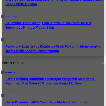
Desak SPBU Ditutup
Juni 13, 2022
PKL Padati Bahu Jalan, Lalu-Lintas Jalan Raya OMBEN
Terganggu Hingga Macet 1 Km
Juni 10, 2022
Pengguna Lalu Lintas Keluhkan Pihak PLN yang Menempatkan
Trafo Listrik Secara Sembarangan
Berita Terkini
2 jam ago
Polres Malang Amankan Tersangka Pengedar Narkoba di
Kepanjen, Sita Sabu 96 Gram dan Ganja 131 Gram
2 jam ago
Gelar Piramida, AKBP Yenni Ajak Media Sinergi Jaga