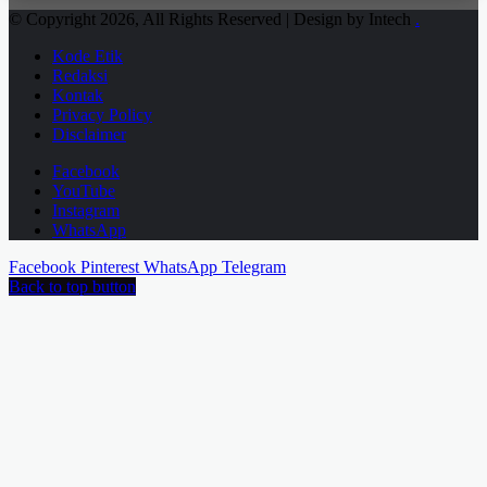
© Copyright 2026, All Rights Reserved | Design by Intech
.
Kode Etik
Redaksi
Kontak
Privacy Policy
Disclaimer
Facebook
YouTube
Instagram
WhatsApp
Facebook
Pinterest
WhatsApp
Telegram
Back to top button