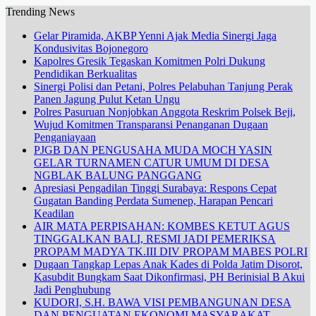
Trending News
Gelar Piramida, AKBP Yenni Ajak Media Sinergi Jaga
Kondusivitas Bojonegoro
Kapolres Gresik Tegaskan Komitmen Polri Dukung
Pendidikan Berkualitas
Sinergi Polisi dan Petani, Polres Pelabuhan Tanjung Perak
Panen Jagung Pulut Ketan Ungu
Polres Pasuruan Nonjobkan Anggota Reskrim Polsek Beji,
Wujud Komitmen Transparansi Penanganan Dugaan
Penganiayaan
PJGB DAN PENGUSAHA MUDA MOCH YASIN
GELAR TURNAMEN CATUR UMUM DI DESA
NGBLAK BALUNG PANGGANG
Apresiasi Pengadilan Tinggi Surabaya: Respons Cepat
Gugatan Banding Perdata Sumenep, Harapan Pencari
Keadilan
AIR MATA PERPISAHAN: KOMBES KETUT AGUS
TINGGALKAN BALI, RESMI JADI PEMERIKSA
PROPAM MADYA TK.III DIV PROPAM MABES POLRI
Dugaan Tangkap Lepas Anak Kades di Polda Jatim Disorot,
Kasubdit Bungkam Saat Dikonfirmasi, PH Berinisial B Akui
Jadi Penghubung
KUDORI, S.H. BAWA VISI PEMBANGUNAN DESA
DAN PENGUATAN EKONOMI MASYARAKAT