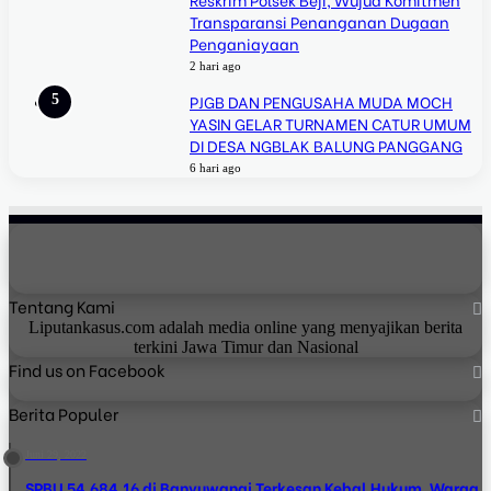
Transparansi Penanganan Dugaan
Penganiayaan
2 hari ago
PJGB DAN PENGUSAHA MUDA MOCH
YASIN GELAR TURNAMEN CATUR UMUM
DI DESA NGBLAK BALUNG PANGGANG
6 hari ago
Tentang Kami
Liputankasus.com adalah media online yang menyajikan berita
terkini Jawa Timur dan Nasional
Find us on Facebook
Berita Populer
Juni 29, 2022
SPBU 54.684.16 di Banyuwangi Terkesan Kebal Hukum, Warga