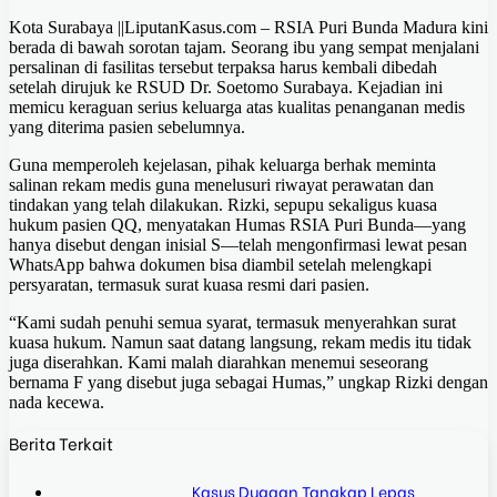
Kota Surabaya ||LiputanKasus.com – RSIA Puri Bunda Madura kini
berada di bawah sorotan tajam. Seorang ibu yang sempat menjalani
persalinan di fasilitas tersebut terpaksa harus kembali dibedah
setelah dirujuk ke RSUD Dr. Soetomo Surabaya. Kejadian ini
memicu keraguan serius keluarga atas kualitas penanganan medis
yang diterima pasien sebelumnya.
Guna memperoleh kejelasan, pihak keluarga berhak meminta
salinan rekam medis guna menelusuri riwayat perawatan dan
tindakan yang telah dilakukan. Rizki, sepupu sekaligus kuasa
hukum pasien QQ, menyatakan Humas RSIA Puri Bunda—yang
hanya disebut dengan inisial S—telah mengonfirmasi lewat pesan
WhatsApp bahwa dokumen bisa diambil setelah melengkapi
persyaratan, termasuk surat kuasa resmi dari pasien.
“Kami sudah penuhi semua syarat, termasuk menyerahkan surat
kuasa hukum. Namun saat datang langsung, rekam medis itu tidak
juga diserahkan. Kami malah diarahkan menemui seseorang
bernama F yang disebut juga sebagai Humas,” ungkap Rizki dengan
nada kecewa.
Berita Terkait
Kasus Dugaan Tangkap Lepas