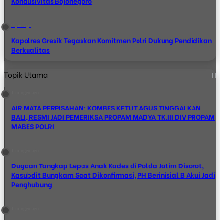
Kondusivitas Bojonegoro
2 jam ago
Kapolres Gresik Tegaskan Komitmen Polri Dukung Pendidikan
Berkualitas
Topik Utama
1 minggu ago
AIR MATA PERPISAHAN: KOMBES KETUT AGUS TINGGALKAN
BALI, RESMI JADI PEMERIKSA PROPAM MADYA TK.III DIV PROPAM
MABES POLRI
1 minggu ago
Dugaan Tangkap Lepas Anak Kades di Polda Jatim Disorot,
Kasubdit Bungkam Saat Dikonfirmasi, PH Berinisial B Akui Jadi
Penghubung
1 minggu ago