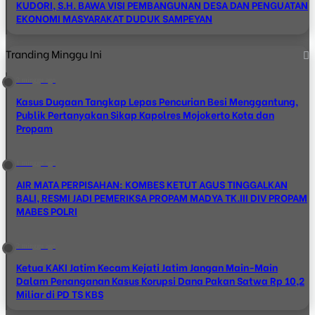
KUDORI, S.H. BAWA VISI PEMBANGUNAN DESA DAN PENGUATAN
EKONOMI MASYARAKAT DUDUK SAMPEYAN
Tranding Minggu Ini
2 minggu ago
Kasus Dugaan Tangkap Lepas Pencurian Besi Menggantung,
Publik Pertanyakan Sikap Kapolres Mojokerto Kota dan
Propam
1 minggu ago
AIR MATA PERPISAHAN: KOMBES KETUT AGUS TINGGALKAN
BALI, RESMI JADI PEMERIKSA PROPAM MADYA TK.III DIV PROPAM
MABES POLRI
2 minggu ago
Ketua KAKI Jatim Kecam Kejati Jatim Jangan Main-Main
Dalam Penanganan Kasus Korupsi Dana Pakan Satwa Rp 10,2
Miliar di PD TS KBS