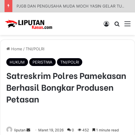
Apresiasi Pengadilan Tinggi Surabaya: Respons Cepat Gugatan Banding Perdata Sumenep, Harapan Pencari Keadilan
Log In
Pencar
M
Home
/
TNI/POLRI
HUKUM
PERISTIWA
TNI/POLRI
Satreskrim Polres Pamekasan
Berhasil Bongkar Produsen
Petasan
liputan
S
Maret 19, 2026
0
452
1 minute read