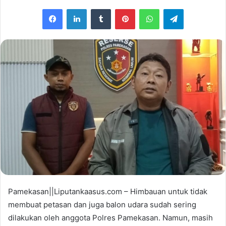
e
Facebook
LinkedIn
Tumblr
Pinterest
WhatsApp
Telegram
n
d
a
n
e
m
a
i
l
Pamekasan||Liputankaasus.com – Himbauan untuk tidak
membuat petasan dan juga balon udara sudah sering
dilakukan oleh anggota Polres Pamekasan. Namun, masih