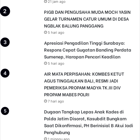
21 jam ago
PJGB DAN PENGUSAHA MUDA MOCH YASIN
GELAR TURNAMEN CATUR UMUM DI DESA
NGBLAK BALUNG PANGGANG
5 hari ago
Apresiasi Pengadilan Tinggi Surabaya:
Respons Cepat Gugatan Banding Perdata
Sumenep, Harapan Pencari Keadilan
5 hari ago
AIR MATA PERPISAHAN: KOMBES KETUT
AGUS TINGGALKAN BALI, RESMI JADI
PEMERIKSA PROPAM MADYA TK.III DIV
PROPAM MABES POLRI
7 hari ago
Dugaan Tangkap Lepas Anak Kades di
Polda Jatim Disorot, Kasubdit Bungkam
Saat Dikonfirmasi, PH Berinisial B Akui Jadi
Penghubung
1 minggu ago