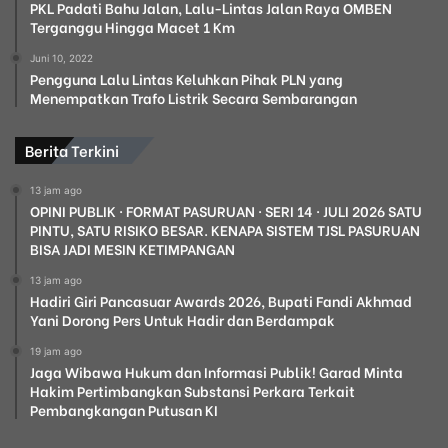
PKL Padati Bahu Jalan, Lalu-Lintas Jalan Raya OMBEN
Terganggu Hingga Macet 1 Km
Juni 10, 2022
Pengguna Lalu Lintas Keluhkan Pihak PLN yang
Menempatkan Trafo Listrik Secara Sembarangan
Berita Terkini
13 jam ago
OPINI PUBLIK · FORMAT PASURUAN · SERI 14 · JULI 2026 SATU
PINTU, SATU RISIKO BESAR. KENAPA SISTEM TJSL PASURUAN
BISA JADI MESIN KETIMPANGAN
13 jam ago
Hadiri Giri Pancasuar Awards 2026, Bupati Fandi Akhmad
Yani Dorong Pers Untuk Hadir dan Berdampak
19 jam ago
Jaga Wibawa Hukum dan Informasi Publik! Garad Minta
Hakim Pertimbangkan Substansi Perkara Terkait
Pembangkangan Putusan KI