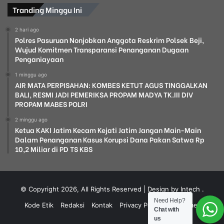
Tranding Minggu Ini
2 hari ago
Polres Pasuruan Nonjobkan Anggota Reskrim Polsek Beji,
Wujud Komitmen Transparansi Penanganan Dugaan
Penganiayaan
1 minggu ago
AIR MATA PERPISAHAN: KOMBES KETUT AGUS TINGGALKAN
BALI, RESMI JADI PEMERIKSA PROPAM MADYA TK.III DIV
PROPAM MABES POLRI
2 minggu ago
Ketua KAKI Jatim Kecam Kejati Jatim Jangan Main-Main
Dalam Penanganan Kasus Korupsi Dana Pakan Satwa Rp
10,2 Miliar di PD TS KBS
© Copyright 2026, All Rights Reserved | Design by Intech
.
Need Help?
Kode Etik
Redaksi
Kontak
Privacy Policy
Disclaimer
Chat with
us