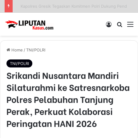
Sinergi Polisi dan Petani, Polres Pelabuhan Tanjung Perak Panen Jagung Pulut Ketan Ungu
Log In
Pencar
M
Home
/
TNI/POLRI
TNI/POLRI
Srikandi Nusantara Mandiri
Silaturahmi ke Satresnarkoba
Polres Pelabuhan Tanjung
Perak, Perkuat Kolaborasi
Peringatan HANI 2026