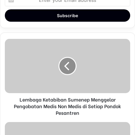
n
t
e
r
y
o
u
r
E
m
a
i
l
a
d
d
Lembaga Ketabiban Sumenep Menggelar
r
Pengobatan Medis Non Medis di Setiap Pondok
e
Pesantren
s
s