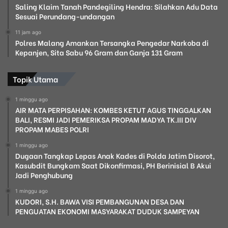
Saling Klaim Tanah Pandegiling Hendra: Silahkan Adu Data
Sesuai Perundang-undangan
11 jam ago
Polres Malang Amankan Tersangka Pengedar Narkoba di
Kepanjen, Sita Sabu 96 Gram dan Ganja 131 Gram
Topik Utama
1 minggu ago
AIR MATA PERPISAHAN: KOMBES KETUT AGUS TINGGALKAN
BALI, RESMI JADI PEMERIKSA PROPAM MADYA TK.III DIV
PROPAM MABES POLRI
1 minggu ago
Dugaan Tangkap Lepas Anak Kades di Polda Jatim Disorot,
Kasubdit Bungkam Saat Dikonfirmasi, PH Berinisial B Akui
Jadi Penghubung
1 minggu ago
KUDORI, S.H. BAWA VISI PEMBANGUNAN DESA DAN
PENGUATAN EKONOMI MASYARAKAT DUDUK SAMPEYAN