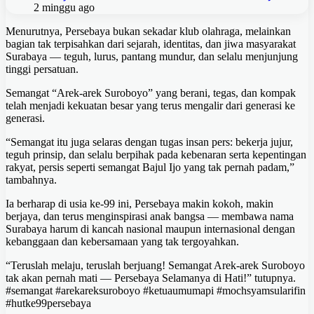
2 minggu ago
Menurutnya, Persebaya bukan sekadar klub olahraga, melainkan
bagian tak terpisahkan dari sejarah, identitas, dan jiwa masyarakat
Surabaya — teguh, lurus, pantang mundur, dan selalu menjunjung
tinggi persatuan.
Semangat “Arek‑arek Suroboyo” yang berani, tegas, dan kompak
telah menjadi kekuatan besar yang terus mengalir dari generasi ke
generasi.
“Semangat itu juga selaras dengan tugas insan pers: bekerja jujur,
teguh prinsip, dan selalu berpihak pada kebenaran serta kepentingan
rakyat, persis seperti semangat Bajul Ijo yang tak pernah padam,”
tambahnya.
Ia berharap di usia ke‑99 ini, Persebaya makin kokoh, makin
berjaya, dan terus menginspirasi anak bangsa — membawa nama
Surabaya harum di kancah nasional maupun internasional dengan
kebanggaan dan kebersamaan yang tak tergoyahkan.
“Teruslah melaju, teruslah berjuang! Semangat Arek‑arek Suroboyo
tak akan pernah mati — Persebaya Selamanya di Hati!” tutupnya.
#semangat #arekareksuroboyo #ketuaumumapi #mochsyamsularifin
#hutke99persebaya