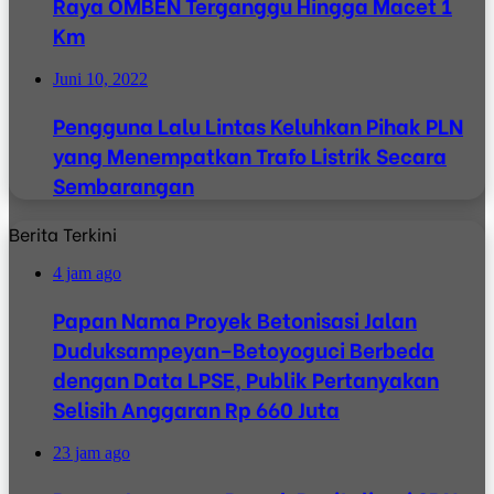
Raya OMBEN Terganggu Hingga Macet 1
Km
Juni 10, 2022
Pengguna Lalu Lintas Keluhkan Pihak PLN
yang Menempatkan Trafo Listrik Secara
Sembarangan
Berita Terkini
4 jam ago
Papan Nama Proyek Betonisasi Jalan
Duduksampeyan–Betoyoguci Berbeda
dengan Data LPSE, Publik Pertanyakan
Selisih Anggaran Rp 660 Juta
23 jam ago