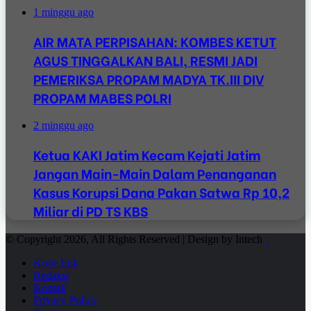
1 minggu ago
AIR MATA PERPISAHAN: KOMBES KETUT
AGUS TINGGALKAN BALI, RESMI JADI
PEMERIKSA PROPAM MADYA TK.III DIV
PROPAM MABES POLRI
2 minggu ago
Ketua KAKI Jatim Kecam Kejati Jatim
Jangan Main-Main Dalam Penanganan
Kasus Korupsi Dana Pakan Satwa Rp 10,2
Miliar di PD TS KBS
© Copyright 2026, All Rights Reserved | Design by Intech
.
Kode Etik
Redaksi
Kontak
Privacy Policy