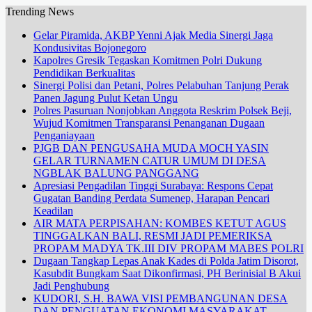
Trending News
Gelar Piramida, AKBP Yenni Ajak Media Sinergi Jaga
Kondusivitas Bojonegoro
Kapolres Gresik Tegaskan Komitmen Polri Dukung
Pendidikan Berkualitas
Sinergi Polisi dan Petani, Polres Pelabuhan Tanjung Perak
Panen Jagung Pulut Ketan Ungu
Polres Pasuruan Nonjobkan Anggota Reskrim Polsek Beji,
Wujud Komitmen Transparansi Penanganan Dugaan
Penganiayaan
PJGB DAN PENGUSAHA MUDA MOCH YASIN
GELAR TURNAMEN CATUR UMUM DI DESA
NGBLAK BALUNG PANGGANG
Apresiasi Pengadilan Tinggi Surabaya: Respons Cepat
Gugatan Banding Perdata Sumenep, Harapan Pencari
Keadilan
AIR MATA PERPISAHAN: KOMBES KETUT AGUS
TINGGALKAN BALI, RESMI JADI PEMERIKSA
PROPAM MADYA TK.III DIV PROPAM MABES POLRI
Dugaan Tangkap Lepas Anak Kades di Polda Jatim Disorot,
Kasubdit Bungkam Saat Dikonfirmasi, PH Berinisial B Akui
Jadi Penghubung
KUDORI, S.H. BAWA VISI PEMBANGUNAN DESA
DAN PENGUATAN EKONOMI MASYARAKAT