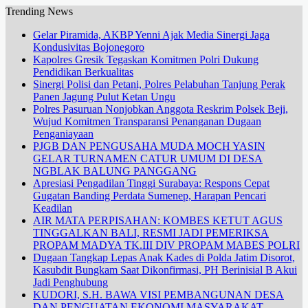
Trending News
Gelar Piramida, AKBP Yenni Ajak Media Sinergi Jaga
Kondusivitas Bojonegoro
Kapolres Gresik Tegaskan Komitmen Polri Dukung
Pendidikan Berkualitas
Sinergi Polisi dan Petani, Polres Pelabuhan Tanjung Perak
Panen Jagung Pulut Ketan Ungu
Polres Pasuruan Nonjobkan Anggota Reskrim Polsek Beji,
Wujud Komitmen Transparansi Penanganan Dugaan
Penganiayaan
PJGB DAN PENGUSAHA MUDA MOCH YASIN
GELAR TURNAMEN CATUR UMUM DI DESA
NGBLAK BALUNG PANGGANG
Apresiasi Pengadilan Tinggi Surabaya: Respons Cepat
Gugatan Banding Perdata Sumenep, Harapan Pencari
Keadilan
AIR MATA PERPISAHAN: KOMBES KETUT AGUS
TINGGALKAN BALI, RESMI JADI PEMERIKSA
PROPAM MADYA TK.III DIV PROPAM MABES POLRI
Dugaan Tangkap Lepas Anak Kades di Polda Jatim Disorot,
Kasubdit Bungkam Saat Dikonfirmasi, PH Berinisial B Akui
Jadi Penghubung
KUDORI, S.H. BAWA VISI PEMBANGUNAN DESA
DAN PENGUATAN EKONOMI MASYARAKAT