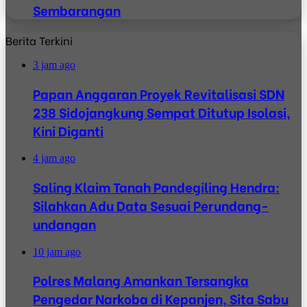
Sembarangan
Berita Terkini
3 jam ago
Papan Anggaran Proyek Revitalisasi SDN
238 Sidojangkung Sempat Ditutup Isolasi,
Kini Diganti
4 jam ago
Saling Klaim Tanah Pandegiling Hendra:
Silahkan Adu Data Sesuai Perundang-
undangan
10 jam ago
Polres Malang Amankan Tersangka
Pengedar Narkoba di Kepanjen, Sita Sabu