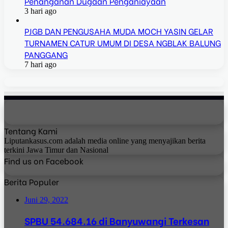
Penanganan Dugaan Penganiayaan
3 hari ago
PJGB DAN PENGUSAHA MUDA MOCH YASIN GELAR
TURNAMEN CATUR UMUM DI DESA NGBLAK BALUNG
PANGGANG
7 hari ago
Tentang Kami
Liputankasus.com adalah media online yang menyajikan berita
terkini Jawa Timur dan Nasional
Find us on Facebook
Berita Populer
Juni 29, 2022
SPBU 54.684.16 di Banyuwangi Terkesan