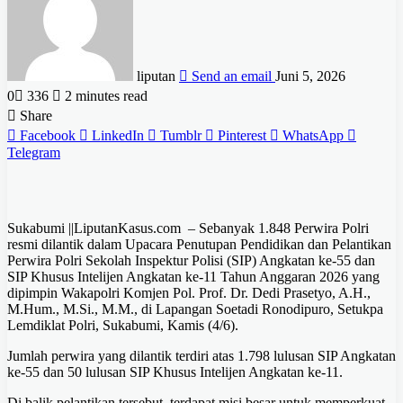
liputan
Send an email
Juni 5, 2026
0
336
2 minutes read
Share
Facebook
LinkedIn
Tumblr
Pinterest
WhatsApp
Telegram
Sukabumi ||LiputanKasus.com – Sebanyak 1.848 Perwira Polri
resmi dilantik dalam Upacara Penutupan Pendidikan dan Pelantikan
Perwira Polri Sekolah Inspektur Polisi (SIP) Angkatan ke-55 dan
SIP Khusus Intelijen Angkatan ke-11 Tahun Anggaran 2026 yang
dipimpin Wakapolri Komjen Pol. Prof. Dr. Dedi Prasetyo, A.H.,
M.Hum., M.Si., M.M., di Lapangan Soetadi Ronodipuro, Setukpa
Lemdiklat Polri, Sukabumi, Kamis (4/6).
Jumlah perwira yang dilantik terdiri atas 1.798 lulusan SIP Angkatan
ke-55 dan 50 lulusan SIP Khusus Intelijen Angkatan ke-11.
Di balik pelantikan tersebut, terdapat misi besar untuk memperkuat