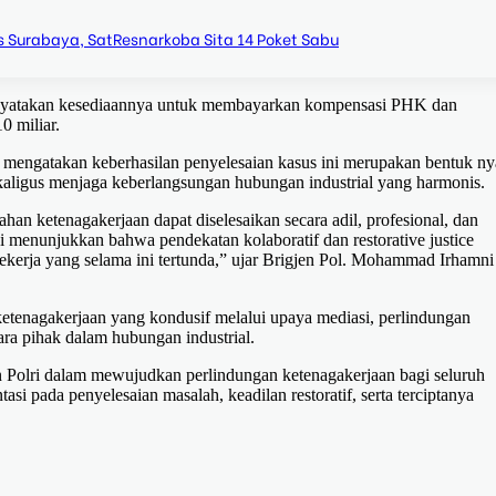
s Surabaya, SatResnarkoba Sita 14 Poket Sabu
enyatakan kesediaannya untuk membayarkan kompensasi PHK dan
0 miliar.
mengatakan keberhasilan penyelesaian kasus ini merupakan bentuk ny
aligus menjaga keberlangsungan hubungan industrial yang harmonis.
an ketenagakerjaan dapat diselesaikan secara adil, profesional, dan
 menunjukkan bahwa pendekatan kolaboratif dan restorative justice
rja yang selama ini tertunda,” ujar Brigjen Pol. Mohammad Irhamni
etenagakerjaan yang kondusif melalui upaya mediasi, perlindungan
ra pihak dalam hubungan industrial.
n Polri dalam mewujudkan perlindungan ketenagakerjaan bagi seluruh
 pada penyelesaian masalah, keadilan restoratif, serta terciptanya