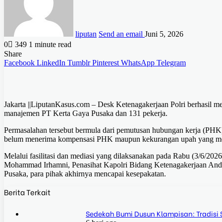
liputan
Send an email
Juni 5, 2026
0
349
1 minute read
Share
Facebook
LinkedIn
Tumblr
Pinterest
WhatsApp
Telegram
Jakarta ||LiputanKasus.com – Desk Ketenagakerjaan Polri berhasil m
manajemen PT Kerta Gaya Pusaka dan 131 pekerja.
Permasalahan tersebut bermula dari pemutusan hubungan kerja (PHK) y
belum menerima kompensasi PHK maupun kekurangan upah yang me
Melalui fasilitasi dan mediasi yang dilaksanakan pada Rabu (3/6/2026
Mohammad Irhamni, Penasihat Kapolri Bidang Ketenagakerjaan Andi
Pusaka, para pihak akhirnya mencapai kesepakatan.
Berita Terkait
Sedekah Bumi Dusun Klampisan: Tradisi 