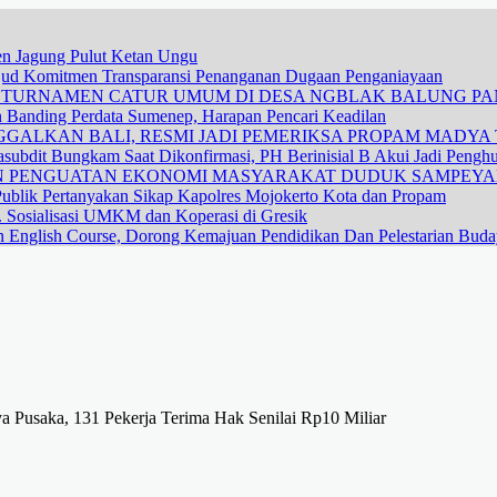
nen Jagung Pulut Ketan Ungu
ujud Komitmen Transparansi Penanganan Dugaan Penganiayaan
R TURNAMEN CATUR UMUM DI DESA NGBLAK BALUNG P
n Banding Perdata Sumenep, Harapan Pencari Keadilan
GALKAN BALI, RESMI JADI PEMERIKSA PROPAM MADYA T
subdit Bungkam Saat Dikonfirmasi, PH Berinisial B Akui Jadi Pengh
DAN PENGUATAN EKONOMI MASYARAKAT DUDUK SAMPEY
ublik Pertanyakan Sikap Kapolres Mojokerto Kota dan Propam
 Sosialisasi UMKM dan Koperasi di Gresik
n English Course, Dorong Kemajuan Pendidikan Dan Pelestarian Bud
a Pusaka, 131 Pekerja Terima Hak Senilai Rp10 Miliar