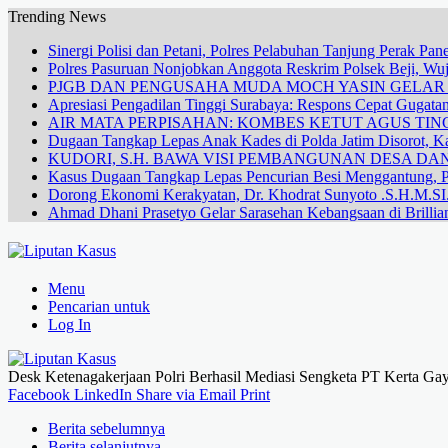
Trending News
Sinergi Polisi dan Petani, Polres Pelabuhan Tanjung Perak Pa
Polres Pasuruan Nonjobkan Anggota Reskrim Polsek Beji, W
PJGB DAN PENGUSAHA MUDA MOCH YASIN GELA
Apresiasi Pengadilan Tinggi Surabaya: Respons Cepat Gugata
AIR MATA PERPISAHAN: KOMBES KETUT AGUS TING
Dugaan Tangkap Lepas Anak Kades di Polda Jatim Disorot, Ka
KUDORI, S.H. BAWA VISI PEMBANGUNAN DESA 
Kasus Dugaan Tangkap Lepas Pencurian Besi Menggantung, P
Dorong Ekonomi Kerakyatan, Dr. Khodrat Sunyoto .S.H.M.SI.
Ahmad Dhani Prasetyo Gelar Sarasehan Kebangsaan di Brillia
Menu
Pencarian untuk
Log In
Desk Ketenagakerjaan Polri Berhasil Mediasi Sengketa PT Kerta Gay
Facebook
LinkedIn
Share via Email
Print
Berita sebelumnya
Berita selanjutnya