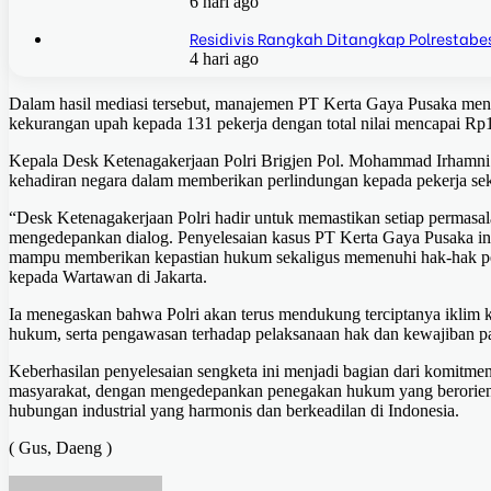
6 hari ago
Residivis Rangkah Ditangkap Polrestabe
4 hari ago
Dalam hasil mediasi tersebut, manajemen PT Kerta Gaya Pusaka m
kekurangan upah kepada 131 pekerja dengan total nilai mencapai Rp1
Kepala Desk Ketenagakerjaan Polri Brigjen Pol. Mohammad Irhamni 
kehadiran negara dalam memberikan perlindungan kepada pekerja sek
“Desk Ketenagakerjaan Polri hadir untuk memastikan setiap permasalah
mengedepankan dialog. Penyelesaian kasus PT Kerta Gaya Pusaka ini
mampu memberikan kepastian hukum sekaligus memenuhi hak-hak peke
kepada Wartawan di Jakarta.
Ia menegaskan bahwa Polri akan terus mendukung terciptanya iklim k
hukum, serta pengawasan terhadap pelaksanaan hak dan kewajiban pa
Keberhasilan penyelesaian sengketa ini menjadi bagian dari komitme
masyarakat, dengan mengedepankan penegakan hukum yang berorientasi
hubungan industrial yang harmonis dan berkeadilan di Indonesia.
( Gus, Daeng )