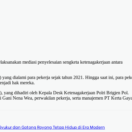
elaksanakan mediasi penyelesaian sengketa ketenagakerjaan antara
ang dialami para pekerja sejak tahun 2021. Hingga saat ini, para pek
njadi hak mereka.
), yang dihadiri oleh Kepala Desk Ketenagakerjaan Polri Brigjen Pol.
 Gani Nena Wea, perwakilan pekerja, serta manajemen PT Kerta Gay
Syukur dan Gotong Royong Tetap Hidup di Era Modern