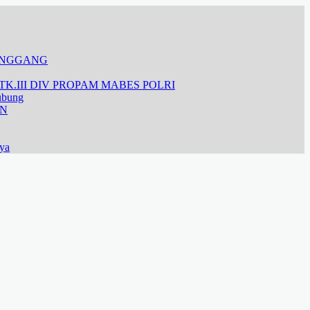
ANGGANG
K.III DIV PROPAM MABES POLRI
ubung
AN
aya