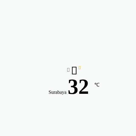
32
℃
Surabaya