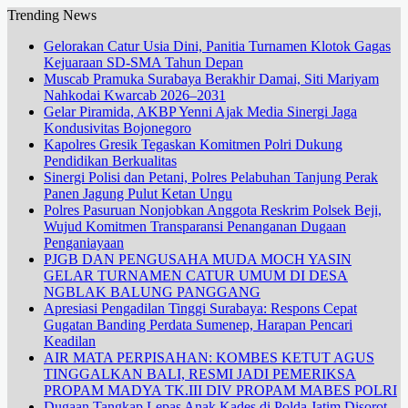
Trending News
Gelorakan Catur Usia Dini, Panitia Turnamen Klotok Gagas
Kejuaraan SD-SMA Tahun Depan
Muscab Pramuka Surabaya Berakhir Damai, Siti Mariyam
Nahkodai Kwarcab 2026–2031
Gelar Piramida, AKBP Yenni Ajak Media Sinergi Jaga
Kondusivitas Bojonegoro
Kapolres Gresik Tegaskan Komitmen Polri Dukung
Pendidikan Berkualitas
Sinergi Polisi dan Petani, Polres Pelabuhan Tanjung Perak
Panen Jagung Pulut Ketan Ungu
Polres Pasuruan Nonjobkan Anggota Reskrim Polsek Beji,
Wujud Komitmen Transparansi Penanganan Dugaan
Penganiayaan
PJGB DAN PENGUSAHA MUDA MOCH YASIN
GELAR TURNAMEN CATUR UMUM DI DESA
NGBLAK BALUNG PANGGANG
Apresiasi Pengadilan Tinggi Surabaya: Respons Cepat
Gugatan Banding Perdata Sumenep, Harapan Pencari
Keadilan
AIR MATA PERPISAHAN: KOMBES KETUT AGUS
TINGGALKAN BALI, RESMI JADI PEMERIKSA
PROPAM MADYA TK.III DIV PROPAM MABES POLRI
Dugaan Tangkap Lepas Anak Kades di Polda Jatim Disorot,