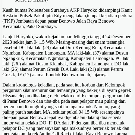
Kasih humas Polrestabes Surabaya AKP Haryoko didampingi Kanit
Reskrim Polsek Pakal Iptu Edy mengatakan,tempat kejadian perkara
(TKP) Jembatan depan pasar Benowo Jalan Raya Benowo
Kecamatan, Pakal Surabaya.
Lanjut Haryoko, waktu kejadian hari Minggu tanggal 24 Desember
2023 sekira jam 04.15 Wib. Masing-masing dari enam tersangka
tersebut DC laki laki (29) alamat Duri Kedung Rejo, Kecamatan
Ngimban, Kabupaten Lamongan. MA laki-laki (37) alamat Dusun
Ngangkrik, Kecamatan Ngimbang, Kabupaten Lamongan. PC laki-
laki, (26 ) alamat Dusun Klembak, Kabupaten Lamongan. DO laki
laki (26) alamat Perum Gresik.D.A Laki laki (21) alamat Perum
Gresik, JF (17) alamat Pondok Benowo Indah,”ujarnya.
Dalam kronologis kejadian, pada saat itu, korban dari Kelompok
perguruan silat menurunkan temannya yang bekerja di ayam geprek
Hissana depan dihadang oleh pelaku dari Kelompok perguruan lain
di Pasar Benowo dan tiba-tiba pada saat pelapor mau pulang dari
pertemuan di rungkut yang saat itu juga mabuk. Namun, yang
paling parah saudara MA, sekitar pukul 04.15 Wib sesampainya
didepan pasar Benowo tepatnya dijembatan datang dua sepeda
motor yaitu pelaku DO, F, DA dan JF dengan tiba tiba memeluk
pelapor DC yang menanyakan apa maksudnya berteriak-teriak dan
mengatakan, kerek (anjing) di Raci di Jalan Raya Benowo karena