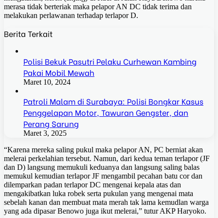
merasa tidak berteriak maka pelapor AN DC tidak terima dan
melakukan perlawanan terhadap terlapor D.
Berita Terkait
Polisi Bekuk Pasutri Pelaku Curhewan Kambing
Pakai Mobil Mewah
Maret 10, 2024
Patroli Malam di Surabaya: Polisi Bongkar Kasus
Penggelapan Motor, Tawuran Gengster, dan
Perang Sarung
Maret 3, 2025
“Karena mereka saling pukul maka pelapor AN, PC berniat akan
melerai perkelahian tersebut. Namun, dari kedua teman terlapor (JF
dan D) langsung memukuli keduanya dan langsung saling balas
memukul kemudian terlapor JF mengambil pecahan batu cor dan
dilemparkan padan terlapor DC mengenai kepala atas dan
mengakibatkan luka robek serta pukulan yang mengenai mata
sebelah kanan dan membuat mata merah tak lama kemudlan warga
yang ada dipasar Benowo juga ikut melerai,” tutur AKP Haryoko.