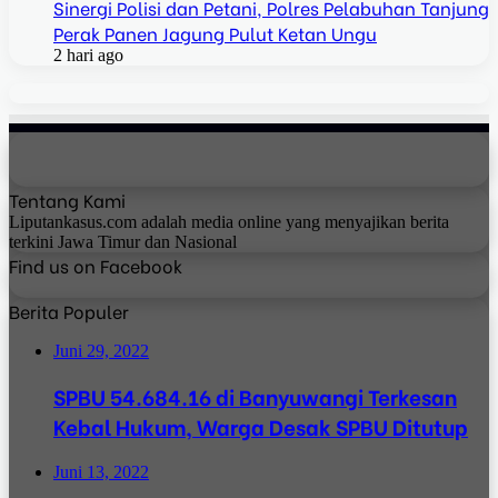
Sinergi Polisi dan Petani, Polres Pelabuhan Tanjung
Perak Panen Jagung Pulut Ketan Ungu
2 hari ago
Tentang Kami
Liputankasus.com adalah media online yang menyajikan berita
terkini Jawa Timur dan Nasional
Find us on Facebook
Berita Populer
Juni 29, 2022
SPBU 54.684.16 di Banyuwangi Terkesan
Kebal Hukum, Warga Desak SPBU Ditutup
Juni 13, 2022