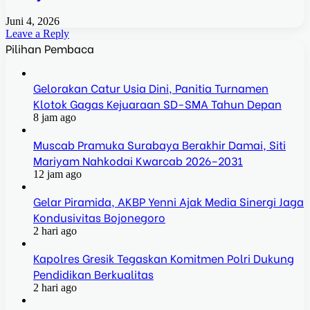
Juni 4, 2026
Leave a Reply
Pilihan Pembaca
Gelorakan Catur Usia Dini, Panitia Turnamen
Klotok Gagas Kejuaraan SD-SMA Tahun Depan
8 jam ago
Muscab Pramuka Surabaya Berakhir Damai, Siti
Mariyam Nahkodai Kwarcab 2026–2031
12 jam ago
Gelar Piramida, AKBP Yenni Ajak Media Sinergi Jaga
Kondusivitas Bojonegoro
2 hari ago
Kapolres Gresik Tegaskan Komitmen Polri Dukung
Pendidikan Berkualitas
2 hari ago