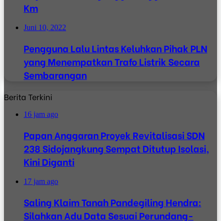
Km
Juni 10, 2022
Pengguna Lalu Lintas Keluhkan Pihak PLN
yang Menempatkan Trafo Listrik Secara
Sembarangan
Berita Terkini
16 jam ago
Papan Anggaran Proyek Revitalisasi SDN
238 Sidojangkung Sempat Ditutup Isolasi,
Kini Diganti
17 jam ago
Saling Klaim Tanah Pandegiling Hendra:
Silahkan Adu Data Sesuai Perundang-