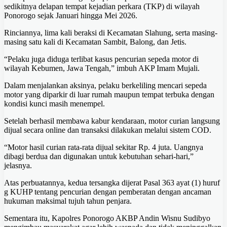
sedikitnya delapan tempat kejadian perkara (TKP) di wilayah
Ponorogo sejak Januari hingga Mei 2026.
Rinciannya, lima kali beraksi di Kecamatan Slahung, serta masing-
masing satu kali di Kecamatan Sambit, Balong, dan Jetis.
“Pelaku juga diduga terlibat kasus pencurian sepeda motor di
wilayah Kebumen, Jawa Tengah,” imbuh AKP Imam Mujali.
Dalam menjalankan aksinya, pelaku berkeliling mencari sepeda
motor yang diparkir di luar rumah maupun tempat terbuka dengan
kondisi kunci masih menempel.
Setelah berhasil membawa kabur kendaraan, motor curian langsung
dijual secara online dan transaksi dilakukan melalui sistem COD.
“Motor hasil curian rata-rata dijual sekitar Rp. 4 juta. Uangnya
dibagi berdua dan digunakan untuk kebutuhan sehari-hari,”
jelasnya.
Atas perbuatannya, kedua tersangka dijerat Pasal 363 ayat (1) huruf
g KUHP tentang pencurian dengan pemberatan dengan ancaman
hukuman maksimal tujuh tahun penjara.
Sementara itu, Kapolres Ponorogo AKBP Andin Wisnu Sudibyo