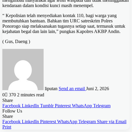
mengimbau masyarakat agar lebih waspada dan tidak meninggalkan
kendaraan dalam kondisi kunci masih menempel.
“ Kepolisian telah menyediakan kontak 110, bagi warga yang
membutuhkan bantuan. Bahkan tim URC satreskrim Polres
Ponorogo siap melaksanakan tugasnya setiap saat, termasuk untuk
kejahatan begal dan lain lain,” pungkas Kapolres AKBP Andin.
( Gus, Daeng )
liputan
Send an email
Juni 2, 2026
0
370
2 minutes read
Share
Facebook
LinkedIn
Tumblr
Pinterest
WhatsApp
Telegram
Follow Us
Share
Facebook
LinkedIn
Pinterest
WhatsApp
Telegram
Share via Email
Print