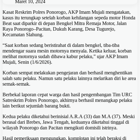
Maret 10, 2024
Kasat Reskrim Polres Ponorogo, AKP Imam Mujali mengatakan,
kasus itu terungkap setelah korban kehilangan sepeda motor Honda
Beat saat diparkir di depan Bengkel Mitra Remaja Motor, Jalan
Raya Ponorogo–Pacitan, Dukuh Karang, Desa Tugurejo,
Kecamatan Slahung.
“Saat korban sedang beristirahat di dalam bengkel, tiba-tiba
mendengar suara mesin motornya menyala. Ketika keluar, korban
melihat motornya sudah dibawa kabur pelaku,” ujar AKP Imam
Mujali, Senin (1/6/2026).
Korban sempat melakukan pengejaran dan berhasil menghentikan
salah satu pelaku. Namun satu pelaku lainnya melarikan diri ke area
semak-semak.
Berbekal laporan cepat warga dan hasil pengembangan Tim URC
Satreskrim Polres Ponorogo, akhirnya berhasil menangkap pelaku
lain berikut sejumlah barang bukti.
Kedua pelaku diketahui berinisial A.R.A (33) dan M.A (37). Meski
berasal dari Brebes, Jawa Tengah, keduanya diketahui tinggal di
wilayah Ponorogo dan Pacitan mengikuti domisili istrinya.
Hasil pemeriksaan mengungkap, komplotan ini telah beraksi di