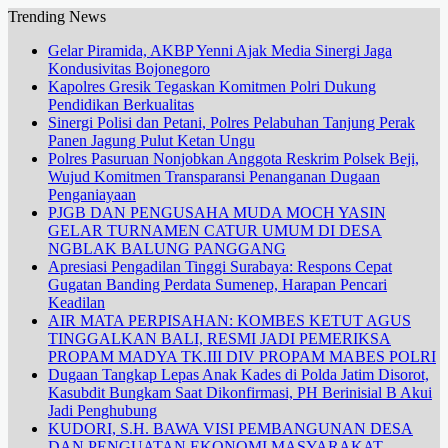
Trending News
Gelar Piramida, AKBP Yenni Ajak Media Sinergi Jaga
Kondusivitas Bojonegoro
Kapolres Gresik Tegaskan Komitmen Polri Dukung
Pendidikan Berkualitas
Sinergi Polisi dan Petani, Polres Pelabuhan Tanjung Perak
Panen Jagung Pulut Ketan Ungu
Polres Pasuruan Nonjobkan Anggota Reskrim Polsek Beji,
Wujud Komitmen Transparansi Penanganan Dugaan
Penganiayaan
PJGB DAN PENGUSAHA MUDA MOCH YASIN
GELAR TURNAMEN CATUR UMUM DI DESA
NGBLAK BALUNG PANGGANG
Apresiasi Pengadilan Tinggi Surabaya: Respons Cepat
Gugatan Banding Perdata Sumenep, Harapan Pencari
Keadilan
AIR MATA PERPISAHAN: KOMBES KETUT AGUS
TINGGALKAN BALI, RESMI JADI PEMERIKSA
PROPAM MADYA TK.III DIV PROPAM MABES POLRI
Dugaan Tangkap Lepas Anak Kades di Polda Jatim Disorot,
Kasubdit Bungkam Saat Dikonfirmasi, PH Berinisial B Akui
Jadi Penghubung
KUDORI, S.H. BAWA VISI PEMBANGUNAN DESA
DAN PENGUATAN EKONOMI MASYARAKAT