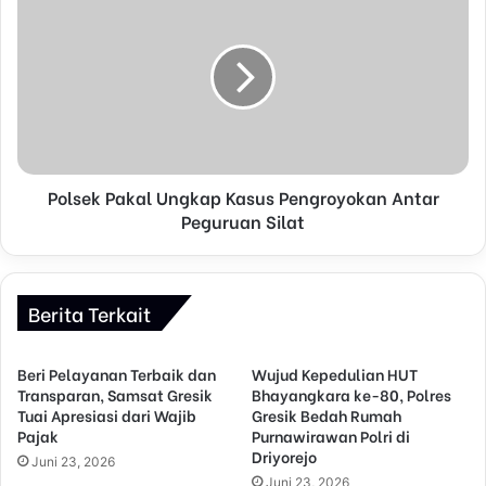
s
Polsek Pakal Ungkap Kasus Pengroyokan Antar
Peguruan Silat
Berita Terkait
Beri Pelayanan Terbaik dan
Wujud Kepedulian HUT
Transparan, Samsat Gresik
Bhayangkara ke-80, Polres
Tuai Apresiasi dari Wajib
Gresik Bedah Rumah
Pajak
Purnawirawan Polri di
Driyorejo
Juni 23, 2026
Juni 23, 2026