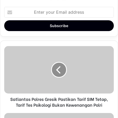
E
n
t
e
r
y
o
u
r
E
m
a
i
l
a
d
d
Satlantas Polres Gresik Pastikan Tarif SIM Tetap,
r
Tarif Tes Psikologi Bukan Kewenangan Polri
e
s