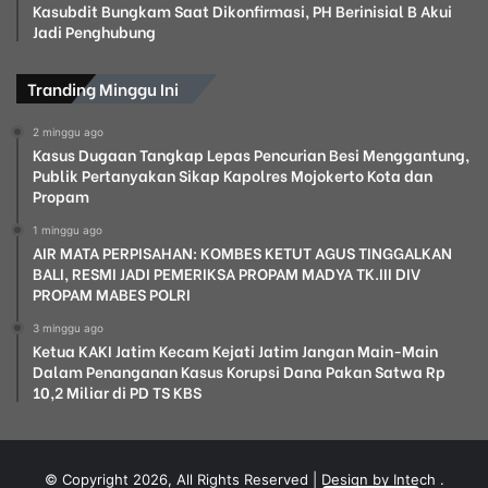
Kasubdit Bungkam Saat Dikonfirmasi, PH Berinisial B Akui
Jadi Penghubung
Tranding Minggu Ini
2 minggu ago
Kasus Dugaan Tangkap Lepas Pencurian Besi Menggantung,
Publik Pertanyakan Sikap Kapolres Mojokerto Kota dan
Propam
1 minggu ago
AIR MATA PERPISAHAN: KOMBES KETUT AGUS TINGGALKAN
BALI, RESMI JADI PEMERIKSA PROPAM MADYA TK.III DIV
PROPAM MABES POLRI
3 minggu ago
Ketua KAKI Jatim Kecam Kejati Jatim Jangan Main-Main
Dalam Penanganan Kasus Korupsi Dana Pakan Satwa Rp
10,2 Miliar di PD TS KBS
© Copyright 2026, All Rights Reserved | Design by Intech
.