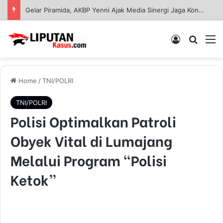
Kapolres Gresik Tegaskan Komitmen Polri Dukung Pendidikan Berkualitas
Log In
Pencar
M
Home
/
TNI/POLRI
TNI/POLRI
Polisi Optimalkan Patroli
Obyek Vital di Lumajang
Melalui Program “Polisi
Ketok”