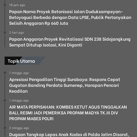
18 jam ago
Papan Nama Proyek Betonisasi Jalan Duduksampeyan–
Betoyoguci Berbeda dengan Data LPSE, Publik Pertanyakan
Selisih Anggaran Rp 660 Juta
2 hari ago
Papan Anggaran Proyek Revitalisasi SDN 238 Sidojangkung
Sempat Ditutup Isolasi, Kini Diganti
Topik Utama
1 minggu ago
Apresiasi Pengadilan Tinggi Surabaya: Respons Cepat
Gugatan Banding Perdata Sumenep, Harapan Pencari
Keadilan
1 minggu ago
AIR MATA PERPISAHAN: KOMBES KETUT AGUS TINGGALKAN
BALI, RESMI JADI PEMERIKSA PROPAM MADYA TK.III DIV
PROPAM MABES POLRI
2 minggu ago
Dugaan Tangkap Lepas Anak Kades di Polda Jatim Disorot,