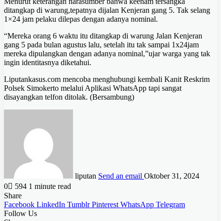
Menurut keterangan narasumber bahwa keenam tersangka
ditangkap di warung,tepatnya dijalan Kenjeran gang 5. Tak selang
1×24 jam pelaku dilepas dengan adanya nominal.
“Mereka orang 6 waktu itu ditangkap di warung Jalan Kenjeran
gang 5 pada bulan agustus lalu, setelah itu tak sampai 1x24jam
mereka dipulangkan dengan adanya nominal,”ujar warga yang tak
ingin identitasnya diketahui.
Liputankasus.com mencoba menghubungi kembali Kanit Reskrim
Polsek Simokerto melalui Aplikasi WhatsApp tapi sangat
disayangkan telfon ditolak. (Bersambung)
liputan
Send an email
Oktober 31, 2024
0
594
1 minute read
Share
Facebook
LinkedIn
Tumblr
Pinterest
WhatsApp
Telegram
Follow Us