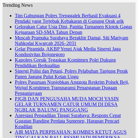
Trending News
Tim Gabungan Polres Trenggalek Berhasil Evakuasi 4
Pendaki yang Terjebak Kebakaran di Gunung Orak arik
Gelorakan Catur Usia Dini, Panitia Turnamen Klotok Gagas
Kejuaraan SD-SMA Tahun Depan
Muscab Pramuka Surabaya Berakhir Damai, Siti Mariyam
Nahkodai Kwarcab 2026–2031
Gelar Piramida, AKBP Yenni Ajak Media Sinergi Jaga
Kondusivitas Bojonegoro
Kapolres Gresik Tegaskan Komitmen Polri Dukung
Pendidikan Berkualitas
Sinergi Polisi dan Petani, Polres Pelabuhan Tanjung Perak
Panen Jagung Pulut Ketan Ungu
Polres Pasuruan Nonjobkan Anggota Reskrim Polsek Beji,
Wujud Komitmen Transparansi Penanganan Dugaan
Penganiayaan
PJGB DAN PENGUSAHA MUDA MOCH YASIN
GELAR TURNAMEN CATUR UMUM DI DESA
NGBLAK BALUNG PANGGANG
Apresiasi Pengadilan Tinggi Surabaya: Respons Cepat
Gugatan Banding Perdata Sumenep, Harapan Pencari
Keadilan
AIR MATA PERPISAHAN: KOMBES KETUT AGUS
TINGGALKAN BALI, RESMI JADI PEMERIKSA