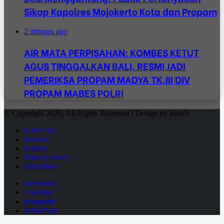
Sikap Kapolres Mojokerto Kota dan Propam
2 minggu ago
AIR MATA PERPISAHAN: KOMBES KETUT
AGUS TINGGALKAN BALI, RESMI JADI
PEMERIKSA PROPAM MADYA TK.III DIV
PROPAM MABES POLRI
© Copyright 2026, All Rights Reserved | Design by Intech
.
Kode Etik
Redaksi
Kontak
Privacy Policy
Disclaimer
Facebook
YouTube
Instagram
WhatsApp