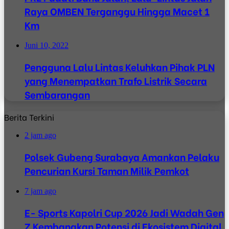
Raya OMBEN Terganggu Hingga Macet 1
Km
Juni 10, 2022
Pengguna Lalu Lintas Keluhkan Pihak PLN
yang Menempatkan Trafo Listrik Secara
Sembarangan
Berita Terkini
2 jam ago
Polsek Gubeng Surabaya Amankan Pelaku
Pencurian Kursi Taman Milik Pemkot
7 jam ago
E- Sports Kapolri Cup 2026 Jadi Wadah Gen
Z Kembangkan Potensi di Ekosistem Digital