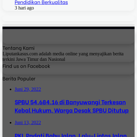
Pendidikan Berkualitas
3 hari ago
Tentang Kami
Liputankasus.com adalah media online yang menyajikan berita
terkini Jawa Timur dan Nasional
Find us on Facebook
Berita Populer
Juni 29, 2022
SPBU 54.684.16 di Banyuwangi Terkesan
Kebal Hukum, Warga Desak SPBU Ditutup
Juni 13, 2022
PKL Padati Bahu Jalan, Lalu-Lintas Jalan