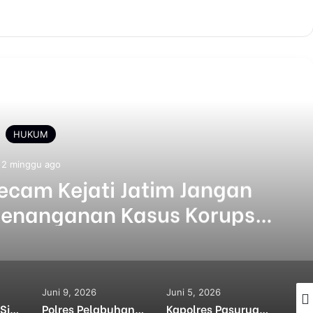
Selanjutnya
HUKUM
2 minggu ago
ecam Kejati Jatim Jangan
enanganan Kasus Korupsi
 10,2 Miliar di PD TS KBS
Juni 9, 2026
Juni 5, 2026
Juni
Tim URC Polres Situbondo Amankan Pelaku Curat dan DPO Kasus Pencabulan
Polres Pelabuhan Tanjungperak Lakukan Tindakan Tegas Terukur, Komplotan Curanmor yang Beraksi di 10 TKP
Kapolres Pasuruan Kembalikan Motor Curian kepada Korban, Tangis Haru Warnai Penyerahan Motor