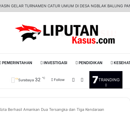
H YASIN GELAR TURNAMEN CATUR UMUM DI DESA NGBLAK BALUNG
PEMERINTAHAN
INVESTIGASI
PENDIDIKAN
KESEHA
7
℃
32
Log In
Pencarian untuk
TRANDING
Follow
Surabaya
 Kota Berhasil Amankan Dua Tersangka dan Tiga Kendaraan