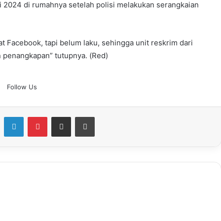
i 2024 di rumahnya setelah polisi melakukan serangkaian
 Facebook, tapi belum laku, sehingga unit reskrim dari
 penangkapan” tutupnya. (Red)
Follow Us
Facebook
LinkedIn
Pinterest
Share via Email
Print