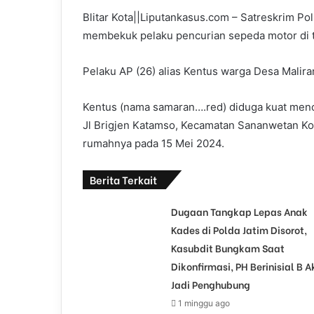
Blitar Kota||Liputankasus.com – Satreskrim Pol
membekuk pelaku pencurian sepeda motor di te
Pelaku AP (26) alias Kentus warga Desa Malira
Kentus (nama samaran….red) diduga kuat mencu
Jl Brigjen Katamso, Kecamatan Sananwetan Kota 
rumahnya pada 15 Mei 2024.
Berita Terkait
Dugaan Tangkap Lepas Anak
Kades di Polda Jatim Disorot,
Kasubdit Bungkam Saat
Dikonfirmasi, PH Berinisial B A
Jadi Penghubung
1 minggu ago