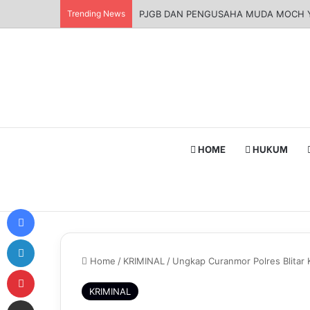
Trending News
PJGB DAN PENGUSAHA MUDA MOC
HOME
HUKUM
Facebook
LinkedIn
Home
/
KRIMINAL
/
Ungkap Curanmor Polres Blitar
Pinterest
KRIMINAL
Share via Email