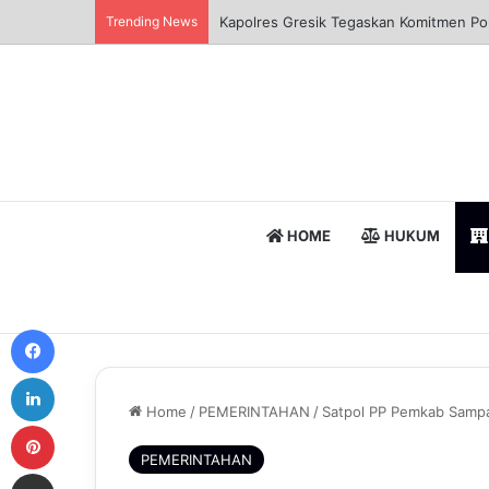
Trending News
Sinergi Polisi dan Petani, Polres Pela
HOME
HUKUM
Facebook
LinkedIn
Home
/
PEMERINTAHAN
/
Satpol PP Pemkab Sampa
Pinterest
PEMERINTAHAN
Share via Email