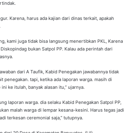
rtindak.
ur. Karena, harus ada kajian dari dinas terkait, apakah
.
ng, kami juga tidak bisa langsung menertibkan PKL, Karena
iskopindag bukan Satpol PP. Kalau ada perintah dari
asnya.
awaban dari A Taufik, Kabid Penegakan jawabannya tidak
ait penegakan. tapi, ketika ada laporan warga. masih di
ini ke itulah, banyak alasan itu,” ujarnya.
ng laporan warga. dia selaku Kabid Penegakan Satpol PP,
kan malah warga di lempar kesana-kesini. Harus tegas jadi
tadi terkesan ceremonial saja,” tutupnya.
n dari 20 Desa di Kecamatan Banyuates, (Lil)