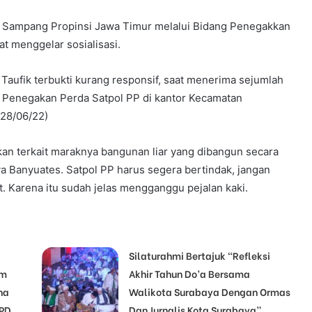
 Sampang Propinsi Jawa Timur melalui Bidang Penegakkan
at menggelar sosialisasi.
Taufik terbukti kurang responsif, saat menerima sejumlah
i Penegakan Perda Satpol PP di kantor Kecamatan
28/06/22)
kan terkait maraknya bangunan liar yang dibangun secara
aya Banyuates. Satpol PP harus segera bertindak, jangan
. Karena itu sudah jelas mengganggu pejalan kaki.
Silaturahmi Bertajuk “Refleksi
am
Akhir Tahun Do’a Bersama
na
Walikota Surabaya Dengan Ormas
 PD
Dan Jurnalis Kota Surabaya”