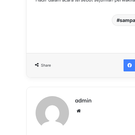
samp
Share
admin
We
bsi
te