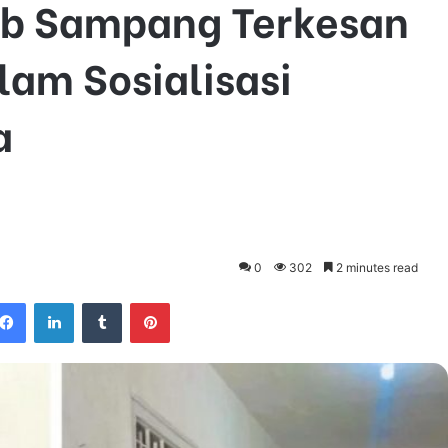
ab Sampang Terkesan
lam Sosialisasi
a
0
302
2 minutes read
Facebook
LinkedIn
Tumblr
Pinterest