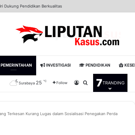
buhan Tanjung Perak Panen Jagung Pulut Ketan Ungu
PEMERINTAHAN
INVESTIGASI
PENDIDIKAN
KESE
7
℃
25
Log In
Pencarian untuk
TRANDING
Follow
Surabaya
ng Terkesan Kurang Lugas dalam Sosialisasi Penegakan Perda