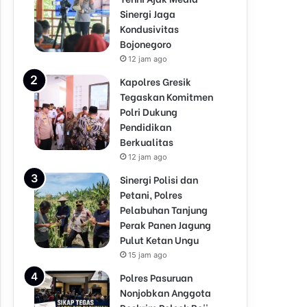
Sinergi Jaga
Kondusivitas
Bojonegoro
12 jam ago
Kapolres Gresik
Tegaskan Komitmen
Polri Dukung
Pendidikan
Berkualitas
12 jam ago
Sinergi Polisi dan
Petani, Polres
Pelabuhan Tanjung
Perak Panen Jagung
Pulut Ketan Ungu
15 jam ago
Polres Pasuruan
Nonjobkan Anggota