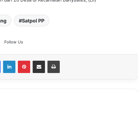
ang
Satpol PP
Follow Us
Facebook
LinkedIn
Pinterest
Share via Email
Print