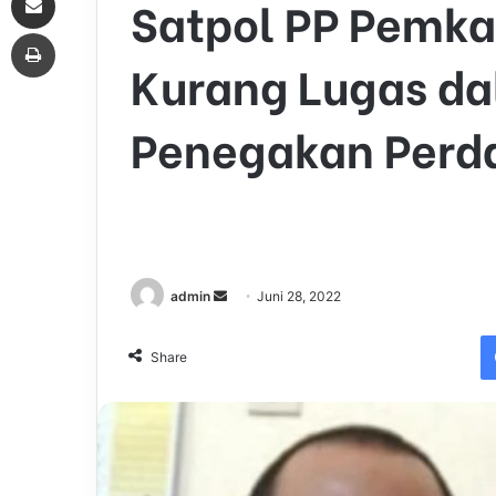
Satpol PP Pemk
Print
Kurang Lugas da
Penegakan Perd
admin
S
Juni 28, 2022
e
n
Share
d
a
n
e
m