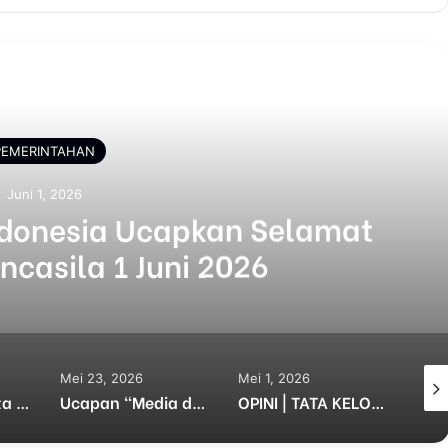
Selanjutnya
PEMERINTAHAN
Mei 31, 2026
Asosiasi Pewarta Indonesia 
Hari Jadi Kota Surabaya Ke-
 2026
Mei 1, 2026
April 20, 2026
Ucapan “Media dan LSM Penyakit” Tuai Kecaman, Aktivis dan Insan Pers Bereaksi
OPINI | TATA KELOLA PEMERINTAHAN DAERAH ( SERI PERTAMA )
Puluhan Pedagang Pasar Gersikan Geruduk Balai Kota Dan DPRD Surabaya, Ini Tuntutannya