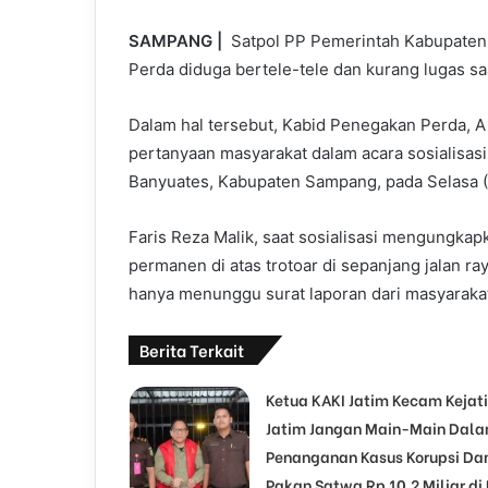
SAMPANG |
Satpol PP Pemerintah Kabupaten
Perda diduga bertele-tele dan kurang lugas sa
Dalam hal tersebut, Kabid Penegakan Perda, A 
pertanyaan masyarakat dalam acara sosialisas
Banyuates, Kabupaten Sampang, pada Selasa (
Faris Reza Malik, saat sosialisasi mengungkap
permanen di atas trotoar di sepanjang jalan r
hanya menunggu surat laporan dari masyarakat
Berita Terkait
Ketua KAKI Jatim Kecam Kejati
Jatim Jangan Main-Main Dal
Penanganan Kasus Korupsi Da
Pakan Satwa Rp 10,2 Miliar di