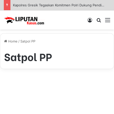
Kapolres Gresik Tegaskan Komitmen Polri Dukung Pendidikan Berkualitas
Log In
Pencar
M
Home
/
Satpol PP
Satpol PP
S
a
PEMERINTAHAN
t
p
o
l
P