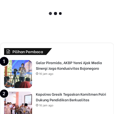
P
Juni 28, 2022
P
Satpol PP Pemkab Sampang
e
m
Terkesan Kurang Lugas dalam
k
Sosialisasi Penegakan Perda
a
b
S
a
m
Pilihan Pembaca
p
a
Gelar Piramida, AKBP Yenni Ajak Media
n
Sinergi Jaga Kondusivitas Bojonegoro
g
16 jam ago
T
e
r
k
Kapolres Gresik Tegaskan Komitmen Polri
e
Dukung Pendidikan Berkualitas
s
16 jam ago
a