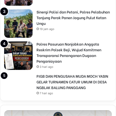
n
K
Sinergi Polisi dan Petani, Polres Pelabuhan
u
Tanjung Perak Panen Jagung Pulut Ketan
r
a
Ungu
n
19 jam ago
g
L
Polres Pasuruan Nonjobkan Anggota
u
Reskrim Polsek Beji, Wujud Komitmen
g
Transparansi Penanganan Dugaan
a
Penganiayaan
s
d
3 hari ago
a
PJGB DAN PENGUSAHA MUDA MOCH YASIN
l
GELAR TURNAMEN CATUR UMUM DI DESA
a
NGBLAK BALUNG PANGGANG
m
S
7 hari ago
o
s
i
a