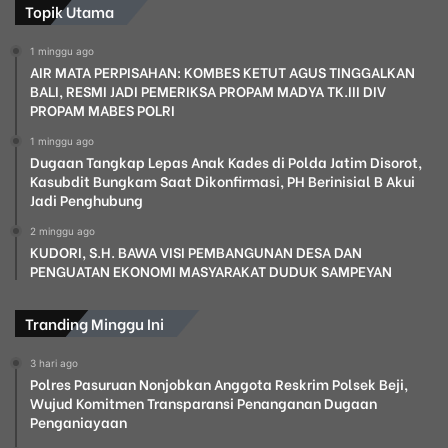
Topik Utama
1 minggu ago
AIR MATA PERPISAHAN: KOMBES KETUT AGUS TINGGALKAN
BALI, RESMI JADI PEMERIKSA PROPAM MADYA TK.III DIV
PROPAM MABES POLRI
1 minggu ago
Dugaan Tangkap Lepas Anak Kades di Polda Jatim Disorot,
Kasubdit Bungkam Saat Dikonfirmasi, PH Berinisial B Akui
Jadi Penghubung
2 minggu ago
KUDORI, S.H. BAWA VISI PEMBANGUNAN DESA DAN
PENGUATAN EKONOMI MASYARAKAT DUDUK SAMPEYAN
Tranding Minggu Ini
3 hari ago
Polres Pasuruan Nonjobkan Anggota Reskrim Polsek Beji,
Wujud Komitmen Transparansi Penanganan Dugaan
Penganiayaan