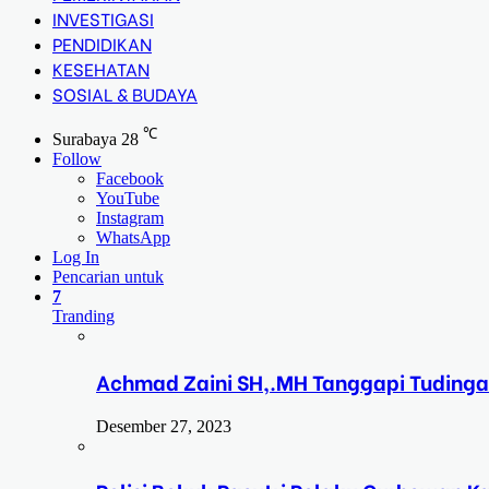
INVESTIGASI
PENDIDIKAN
KESEHATAN
SOSIAL & BUDAYA
℃
Surabaya
28
Follow
Facebook
YouTube
Instagram
WhatsApp
Log In
Pencarian untuk
7
Tranding
Achmad Zaini SH,.MH Tanggapi Tudinga
Desember 27, 2023