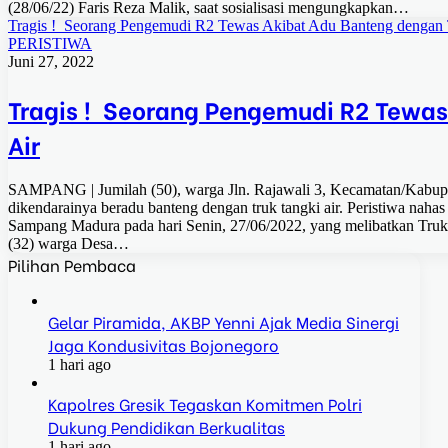
(28/06/22) Faris Reza Malik, saat sosialisasi mengungkapkan…
Tragis ! Seorang Pengemudi R2 Tewas Akibat Adu Banteng dengan 
PERISTIWA
Juni 27, 2022
Tragis ! Seorang Pengemudi R2 Tewas
Air
SAMPANG | Jumilah (50), warga Jln. Rajawali 3, Kecamatan/Kabupa
dikendarainya beradu banteng dengan truk tangki air. Peristiwa nahas t
Sampang Madura pada hari Senin, 27/06/2022, yang melibatkan Tru
(32) warga Desa…
Pilihan Pembaca
Gelar Piramida, AKBP Yenni Ajak Media Sinergi
Jaga Kondusivitas Bojonegoro
1 hari ago
Kapolres Gresik Tegaskan Komitmen Polri
Dukung Pendidikan Berkualitas
1 hari ago