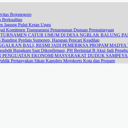
vitas Bojonegoro
 Berkualitas
nen Jagung Pulut Ketan Ungu
ujud Komitmen Transparansi Penanganan Dugaan Penganiayaan
R TURNAMEN CATUR UMUM DI DESA NGBLAK BALUNG P
n Banding Perdata Sumenep, Harapan Pencari Keadilan
GALKAN BALI, RESMI JADI PEMERIKSA PROPAM MADYA T
subdit Bungkam Saat Dikonfirmasi, PH Berinisial B Akui Jadi Pengh
DAN PENGUATAN EKONOMI MASYARAKAT DUDUK SAMPEY
ublik Pertanyakan Sikap Kapolres Mojokerto Kota dan Propam