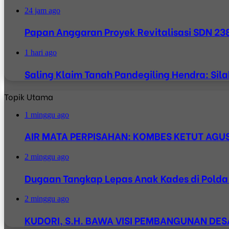
24 jam ago
Papan Anggaran Proyek Revitalisasi SDN 238 
1 hari ago
Saling Klaim Tanah Pandegiling Hendra: Si
Topik Utama
1 minggu ago
AIR MATA PERPISAHAN: KOMBES KETUT AGUS 
2 minggu ago
Dugaan Tangkap Lepas Anak Kades di Polda J
2 minggu ago
KUDORI, S.H. BAWA VISI PEMBANGUNAN D