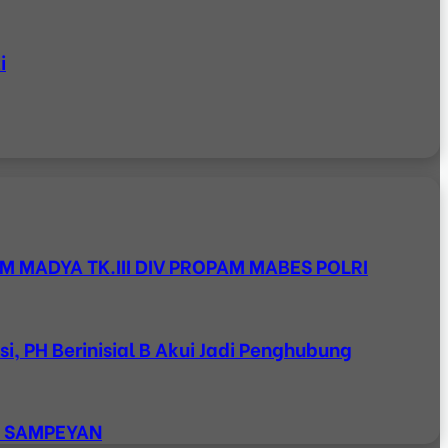
i
M MADYA TK.III DIV PROPAM MABES POLRI
, PH Berinisial B Akui Jadi Penghubung
K SAMPEYAN