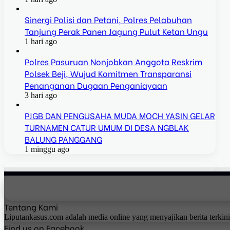
Sinergi Polisi dan Petani, Polres Pelabuhan
Tanjung Perak Panen Jagung Pulut Ketan Ungu
1 hari ago
Polres Pasuruan Nonjobkan Anggota Reskrim
Polsek Beji, Wujud Komitmen Transparansi
Penanganan Dugaan Penganiayaan
3 hari ago
PJGB DAN PENGUSAHA MUDA MOCH YASIN GELAR
TURNAMEN CATUR UMUM DI DESA NGBLAK
BALUNG PANGGANG
1 minggu ago
Tentang Kami
Liputankasus.com adalah media online yang menyajikan berita terkin
Find us on Facebook