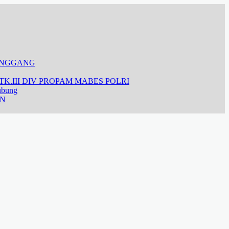
ANGGANG
K.III DIV PROPAM MABES POLRI
ubung
AN