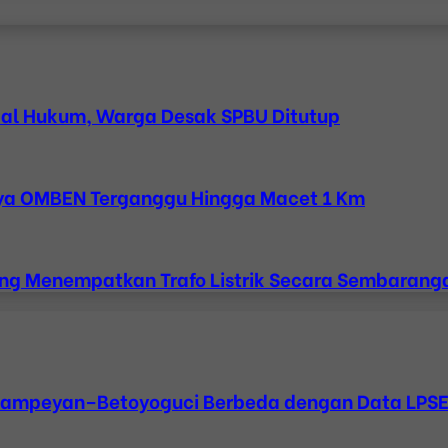
bal Hukum, Warga Desak SPBU Ditutup
Raya OMBEN Terganggu Hingga Macet 1 Km
ang Menempatkan Trafo Listrik Secara Sembarang
sampeyan–Betoyoguci Berbeda dengan Data LPSE, 