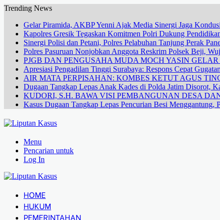
Trending News
Gelar Piramida, AKBP Yenni Ajak Media Sinergi Jaga Kondusi
Kapolres Gresik Tegaskan Komitmen Polri Dukung Pendidikan
Sinergi Polisi dan Petani, Polres Pelabuhan Tanjung Perak Pa
Polres Pasuruan Nonjobkan Anggota Reskrim Polsek Beji, W
PJGB DAN PENGUSAHA MUDA MOCH YASIN GELA
Apresiasi Pengadilan Tinggi Surabaya: Respons Cepat Gugata
AIR MATA PERPISAHAN: KOMBES KETUT AGUS TING
Dugaan Tangkap Lepas Anak Kades di Polda Jatim Disorot, Ka
KUDORI, S.H. BAWA VISI PEMBANGUNAN DESA 
Kasus Dugaan Tangkap Lepas Pencurian Besi Menggantung, P
Menu
Pencarian untuk
Log In
HOME
HUKUM
PEMERINTAHAN