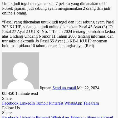
Untuk judi togel mengamankan 7 pelaku yang dimanakan oleh
Polsek jajaran, judi sabung ayam mengamankan 2 orang dan judi
online 1 orang.
“Pasal yang dikenakan untuk judi togel dan judi sabung ayam Pasal
303 KUHP, sedangkan judi online dikenakan Pasal 45 Ayat (3) JO
Pasal 27 Ayat 2 UU RI No. 1 Tahun 2024 tentang perubahan kedua
atas Undang-Undang Nomor 11 Tahun 2008 tentang informasi dan
transaksi elektronik Jo Pasal 55 Ayat (1) KE-1 KUHP ancaman
hukuman pidana 10 tahun penjara”, pungkasnya. (Red)
liputan
Send an email
Mei 22, 2024
0
450
1 minute read
Share
Facebook
LinkedIn
Tumblr
Pinterest
WhatsApp
Telegram
Follow Us
Share
Facebook
LinkedIn
Pinterest
WhatsApp
Telegram
Share via Email