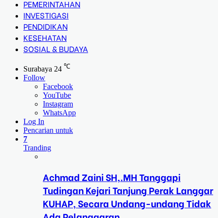
PEMERINTAHAN
INVESTIGASI
PENDIDIKAN
KESEHATAN
SOSIAL & BUDAYA
℃
Surabaya
24
Follow
Facebook
YouTube
Instagram
WhatsApp
Log In
Pencarian untuk
7
Tranding
Achmad Zaini SH,.MH Tanggapi
Tudingan Kejari Tanjung Perak Langgar
KUHAP, Secara Undang-undang Tidak
Ada Pelanggaran