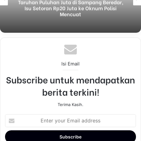
Taruhan Puluhan Juta di Sampang Beredar,
Isu Setoran Rp20 Juta ke Oknum Polisi
Mencuat
Isi Email
Subscribe untuk mendapatkan
berita terkini!
Terima Kasih.
E
n
t
e