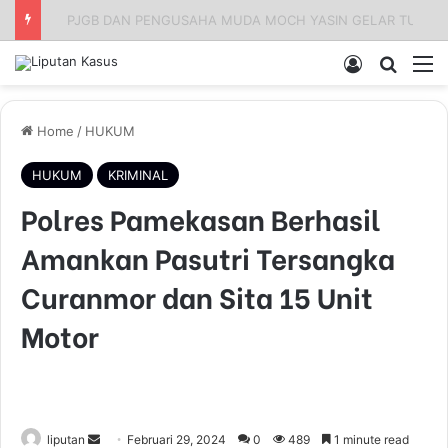
Apresiasi Pengadilan Tinggi Surabaya: Respons Cepat Gugatan Banding Perdata Sumenep, Harapan Pencari Keadilan
Log In
Pencar
M
Home
/
HUKUM
HUKUM
KRIMINAL
Polres Pamekasan Berhasil
Amankan Pasutri Tersangka
Curanmor dan Sita 15 Unit
Motor
liputan
S
Februari 29, 2024
0
489
1 minute read