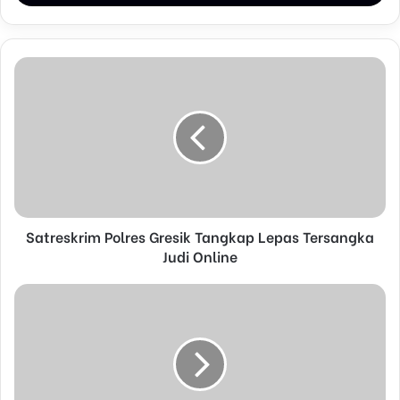
r
y
o
u
r
E
m
a
i
l
a
d
d
Satreskrim Polres Gresik Tangkap Lepas Tersangka
r
Judi Online
e
s
s