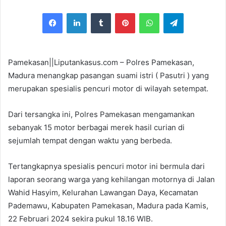
e
Facebook
LinkedIn
Tumblr
Pinterest
WhatsApp
Telegram
n
d
a
n
Pamekasan||Liputankasus.com – Polres Pamekasan,
e
Madura menangkap pasangan suami istri ( Pasutri ) yang
m
merupakan spesialis pencuri motor di wilayah setempat.
a
i
Dari tersangka ini, Polres Pamekasan mengamankan
l
sebanyak 15 motor berbagai merek hasil curian di
sejumlah tempat dengan waktu yang berbeda.
Tertangkapnya spesialis pencuri motor ini bermula dari
laporan seorang warga yang kehilangan motornya di Jalan
Wahid Hasyim, Kelurahan Lawangan Daya, Kecamatan
Pademawu, Kabupaten Pamekasan, Madura pada Kamis,
22 Februari 2024 sekira pukul 18.16 WIB.