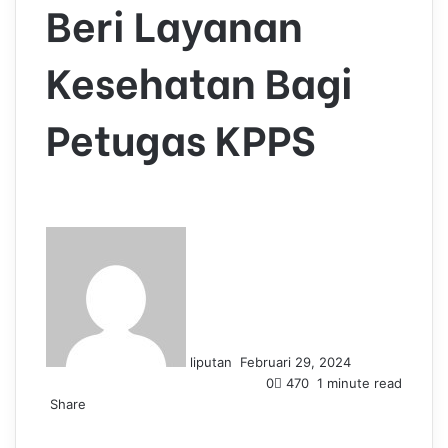
Beri Layanan
Kesehatan Bagi
Petugas KPPS
S
e
n
d
a
n
liputan
Februari 29, 2024
e
0
470
1 minute read
m
Share
a
F
L
T
P
W
T
i
a
i
u
i
h
e
l