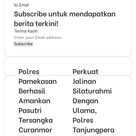
Isi Email
Subscribe untuk mendapatkan
berita terkini!
Terima Kasih.
E
n
t
e
r
Polres
Perkuat
y
o
Pamekasan
Jalinan
u
Berhasil
Silaturahmi
r
E
Amankan
Dengan
m
Pasutri
Ulama,
a
i
Tersangka
Polres
l
Curanmor
Tanjungpera
a
d