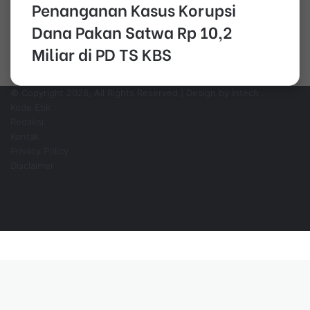
Penanganan Kasus Korupsi
Dana Pakan Satwa Rp 10,2
Miliar di PD TS KBS
© Copyright 2026, All Rights Reserved | Design by Intech
.
Kode Etik
Redaksi
Kontak
Privacy Policy
Disclaimer
Facebook
YouTube
Instagram
WhatsApp
Facebook
Pinterest
WhatsApp
Telegram
Back
to
top
button