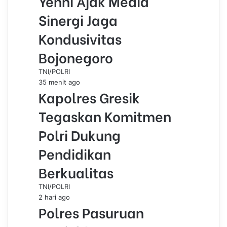
Yenni Ajak Media
a
i
Sinergi Jaga
l
Kondusivitas
Bojonegoro
TNI/POLRI
35 menit ago
Kapolres Gresik
Tegaskan Komitmen
Polri Dukung
Pendidikan
Berkualitas
TNI/POLRI
2 hari ago
Polres Pasuruan