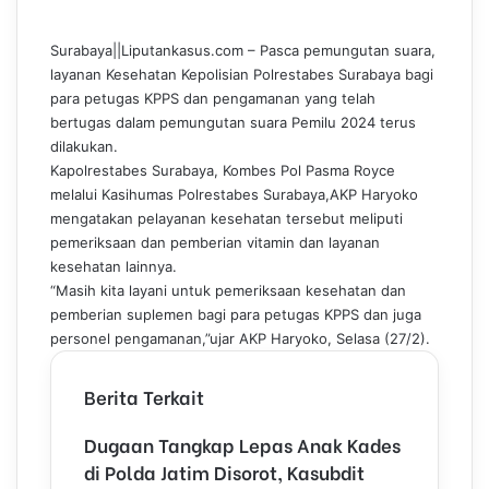
c
n
m
n
a
l
e
k
b
t
t
e
Surabaya||Liputankasus.com – Pasca pemungutan suara,
b
e
l
e
s
g
layanan Kesehatan Kepolisian Polrestabes Surabaya bagi
o
d
r
r
A
r
para petugas KPPS dan pengamanan yang telah
o
I
e
p
a
bertugas dalam pemungutan suara Pemilu 2024 terus
k
n
s
p
m
dilakukan.
t
Kapolrestabes Surabaya, Kombes Pol Pasma Royce
melalui Kasihumas Polrestabes Surabaya,AKP Haryoko
mengatakan pelayanan kesehatan tersebut meliputi
pemeriksaan dan pemberian vitamin dan layanan
kesehatan lainnya.
“Masih kita layani untuk pemeriksaan kesehatan dan
pemberian suplemen bagi para petugas KPPS dan juga
personel pengamanan,”ujar AKP Haryoko, Selasa (27/2).
Berita Terkait
Dugaan Tangkap Lepas Anak Kades
di Polda Jatim Disorot, Kasubdit