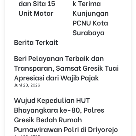
dan Sita 15
k Terima
d
r
Unit Motor
Kunjungan
e
PCNU Kota
s
s
Surabaya
Berita Terkait
Beri Pelayanan Terbaik dan
Transparan, Samsat Gresik Tuai
Apresiasi dari Wajib Pajak
Juni 23, 2026
Wujud Kepedulian HUT
Bhayangkara ke-80, Polres
Gresik Bedah Rumah
Purnawirawan Polri di Driyorejo