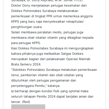
Surabaya, dr. Dony Aspriadi, M.M. Jumat (17/2).
Dokter Dony menjelaskan petugas kesehatan dari
Dokkes Polrestabes Surabaya melaksanakan
pemeriksaan di tingkat PPK untuk memeriksa anggota
KPPS yang baru saja menyelesaikan rekapitulasi
penghitungan suara.
Selain membawa peralatan medis, petugas juga
membawa obat-obatan vitamin yang dibagikan kepada
para petugas KPPS.
Kasi Dokkes Polrestabes Surabaya ini mengungkapkan
bahwa pihaknya juga melibatkan Satgas Dokkes
merupakan bagian dari pelaksanaan Operasi Mantab
Brata Semeru 2024.
“Sidokkes Polrestabes Surabaya melakukan pemeriksaan
tensi, pemberian vitamin dan obat-obatan yang
dibutuhkan oleh petugas pengamanan dan
penyelenggara Pemilu,” katanya.
Ia berharap dengan kondisi fisik yang optimal maka
seluruh tahapan Pemilu 2024 dapat berjalan aman dan
lancar. (Red)
S