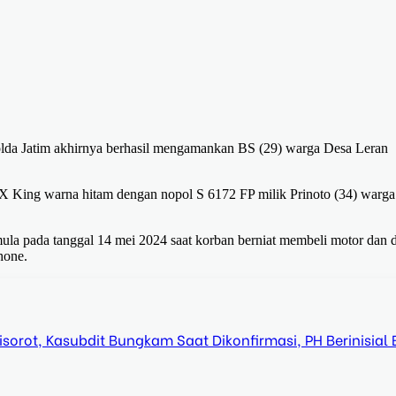
olda Jatim akhirnya berhasil mengamankan BS (29) warga Desa Leran
X King warna hitam dengan nopol S 6172 FP milik Prinoto (34) warga
la pada tanggal 14 mei 2024 saat korban berniat membeli motor dan d
hone.
orot, Kasubdit Bungkam Saat Dikonfirmasi, PH Berinisial 