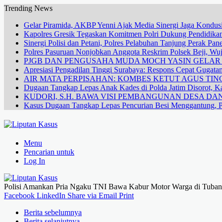
Trending News
Gelar Piramida, AKBP Yenni Ajak Media Sinergi Jaga Kondusi
Kapolres Gresik Tegaskan Komitmen Polri Dukung Pendidikan
Sinergi Polisi dan Petani, Polres Pelabuhan Tanjung Perak Pa
Polres Pasuruan Nonjobkan Anggota Reskrim Polsek Beji, W
PJGB DAN PENGUSAHA MUDA MOCH YASIN GELA
Apresiasi Pengadilan Tinggi Surabaya: Respons Cepat Gugata
AIR MATA PERPISAHAN: KOMBES KETUT AGUS TING
Dugaan Tangkap Lepas Anak Kades di Polda Jatim Disorot, Ka
KUDORI, S.H. BAWA VISI PEMBANGUNAN DESA 
Kasus Dugaan Tangkap Lepas Pencurian Besi Menggantung, P
Menu
Pencarian untuk
Log In
Polisi Amankan Pria Ngaku TNI Bawa Kabur Motor Warga di Tuban
Facebook
LinkedIn
Share via Email
Print
Berita sebelumnya
Berita selanjutnya