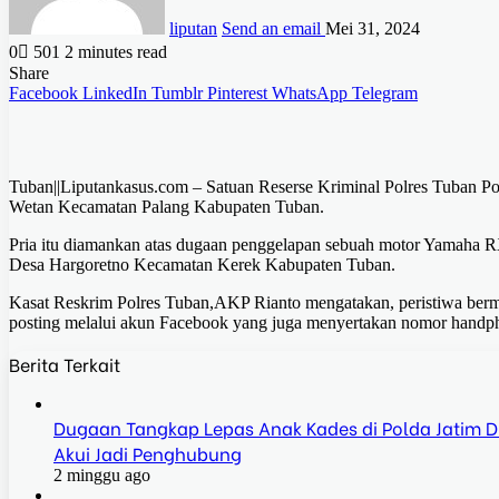
liputan
Send an email
Mei 31, 2024
0
501
2 minutes read
Share
Facebook
LinkedIn
Tumblr
Pinterest
WhatsApp
Telegram
Tuban||Liputankasus.com – Satuan Reserse Kriminal Polres Tuban P
Wetan Kecamatan Palang Kabupaten Tuban.
Pria itu diamankan atas dugaan penggelapan sebuah motor Yamaha R
Desa Hargoretno Kecamatan Kerek Kabupaten Tuban.
Kasat Reskrim Polres Tuban,AKP Rianto mengatakan, peristiwa bermu
posting melalui akun Facebook yang juga menyertakan nomor handp
Berita Terkait
Dugaan Tangkap Lepas Anak Kades di Polda Jatim Dis
Akui Jadi Penghubung
2 minggu ago