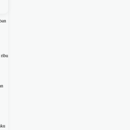
ban
 ribu
an
aku