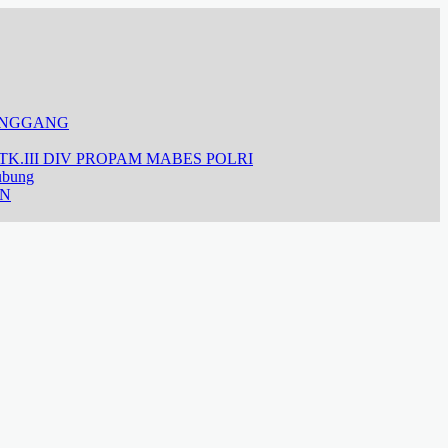
ANGGANG
K.III DIV PROPAM MABES POLRI
ubung
AN