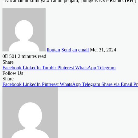
“Ancaman hukumnya 4 Tahun penjara,”pungkas AKP Rianto. (Red)
liputan
Send an email
Mei 31, 2024
0
501
2 minutes read
Share
Facebook
LinkedIn
Tumblr
Pinterest
WhatsApp
Telegram
Follow Us
Share
Facebook
LinkedIn
Pinterest
WhatsApp
Telegram
Share via Email
Pr