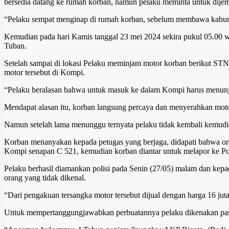
bersedia datang ke rumah korban, namun pelaku meminta untuk dije
“Pelaku sempat menginap di rumah korban, sebelum membawa kabur
Kemudian pada hari Kamis tanggal 23 mei 2024 sekira pukul 05.00 w
Tuban.
Setelah sampai di lokasi Pelaku meminjam motor korban berikut 
motor tersebut di Kompi.
“Pelaku beralasan bahwa untuk masuk ke dalam Kompi harus menunju
Mendapat alasan itu, korban langsung percaya dan menyerahkan motor
Namun setelah lama menunggu ternyata pelaku tidak kembali kemudia
Korban menanyakan kepada petugas yang berjaga, didapati bahwa o
Kompi senapan C 521, kemudian korban diantar untuk melapor ke Po
Pelaku berhasil diamankan polisi pada Senin (27/05) malam dan kepad
orang yang tidak dikenal.
“Dari pengakuan tersangka motor tersebut dijual dengan harga 16 jut
Untuk mempertanggungjawabkan perbuatannya pelaku dikenakan pasa