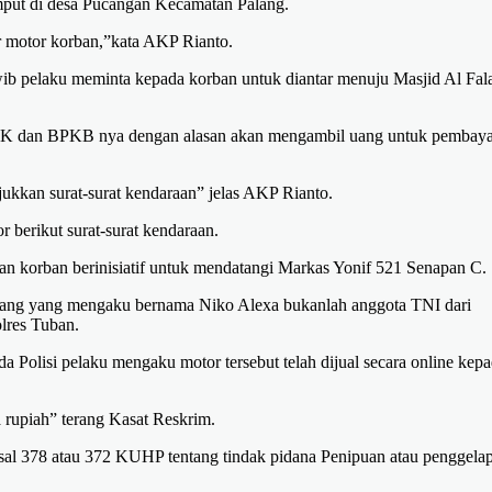
mput di desa Pucangan Kecamatan Palang.
 motor korban,”kata AKP Rianto.
ib pelaku meminta kepada korban untuk diantar menuju Masjid Al Fal
STNK dan BPKB nya dengan alasan akan mengambil uang untuk pembay
kkan surat-surat kendaraan” jelas AKP Rianto.
 berikut surat-surat kendaraan.
n korban berinisiatif untuk mendatangi Markas Yonif 521 Senapan C.
rang yang mengaku bernama Niko Alexa bukanlah anggota TNI dari
lres Tuban.
a Polisi pelaku mengaku motor tersebut telah dijual secara online kep
a rupiah” terang Kasat Reskrim.
l 378 atau 372 KUHP tentang tindak pidana Penipuan atau penggela