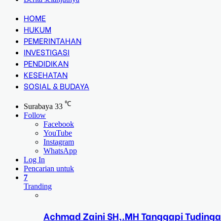
HOME
HUKUM
PEMERINTAHAN
INVESTIGASI
PENDIDIKAN
KESEHATAN
SOSIAL & BUDAYA
℃
Surabaya
33
Follow
Facebook
YouTube
Instagram
WhatsApp
Log In
Pencarian untuk
7
Tranding
Achmad Zaini SH,.MH Tanggapi Tudinga