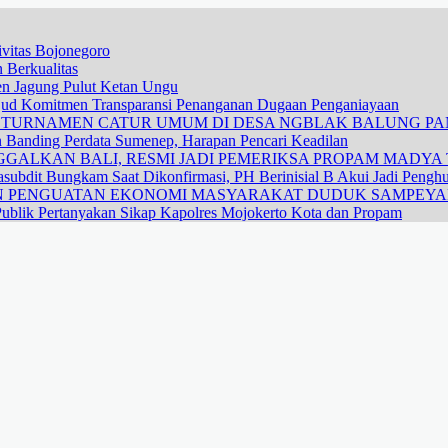
vitas Bojonegoro
 Berkualitas
nen Jagung Pulut Ketan Ungu
ujud Komitmen Transparansi Penanganan Dugaan Penganiayaan
R TURNAMEN CATUR UMUM DI DESA NGBLAK BALUNG P
n Banding Perdata Sumenep, Harapan Pencari Keadilan
GALKAN BALI, RESMI JADI PEMERIKSA PROPAM MADYA T
subdit Bungkam Saat Dikonfirmasi, PH Berinisial B Akui Jadi Pengh
DAN PENGUATAN EKONOMI MASYARAKAT DUDUK SAMPEY
ublik Pertanyakan Sikap Kapolres Mojokerto Kota dan Propam