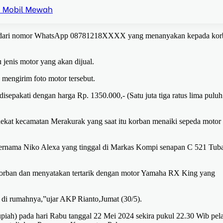
i Mobil Mewah
at dari nomor WhatsApp 08781218XXXX yang menanyakan kepada kor
enis motor yang akan dijual.
 mengirim foto motor tersebut.
epakati dengan harga Rp. 1350.000,- (Satu juta tiga ratus lima puluh
dekat kecamatan Merakurak yang saat itu korban menaiki sepeda motor
 bernama Niko Alexa yang tinggal di Markas Kompi senapan C 521 Tub
orban dan menyatakan tertarik dengan motor Yamaha RX King yang
 di rumahnya,”ujar AKP Rianto,Jumat (30/5).
rupiah) pada hari Rabu tanggal 22 Mei 2024 sekira pukul 22.30 Wib pel