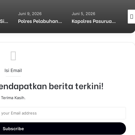
Juni 9, 2026
Juni 5, 2026
Juni
Tim URC Polres Situbondo Amankan Pelaku Curat dan DPO Kasus Pencabulan
Polres Pelabuhan Tanjungperak Lakukan Tindakan Tegas Terukur, Komplotan Curanmor yang Beraksi di 10 TKP
Kapolres Pasuruan Kembalikan Motor Curian kepada Korban, Tangis Haru Warnai Penyerahan Motor
Isi Email
ndapatkan berita terkini!
Terima Kasih.