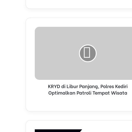
r
y
o
u
r
E
m
a
i
l
a
d
d
r
KRYD di Libur Panjang, Polres Kediri
e
Optimalkan Patroli Tempat Wisata
s
s