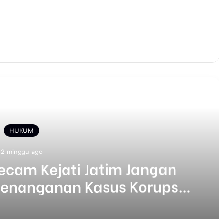
Selanjutnya
HUKUM
2 minggu ago
ecam Kejati Jatim Jangan
enanganan Kasus Korupsi
 10,2 Miliar di PD TS KBS