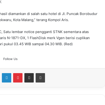
V.
hasil diamankan di salah satu hotel di Jl. Puncak Borobudur
kwaru, Kota Malang,” terang Kompol Aris.
 C, Satu lembar notice pengganti STNK sementara atas
ris N-1871-DX, 1 FlashDisk merk Vgen berisi cuplikan
ri pukul 03.45 WIB sampai 04.30 WIB. (Red)
Follow Us
Facebook
LinkedIn
Pinterest
Share via Email
Print