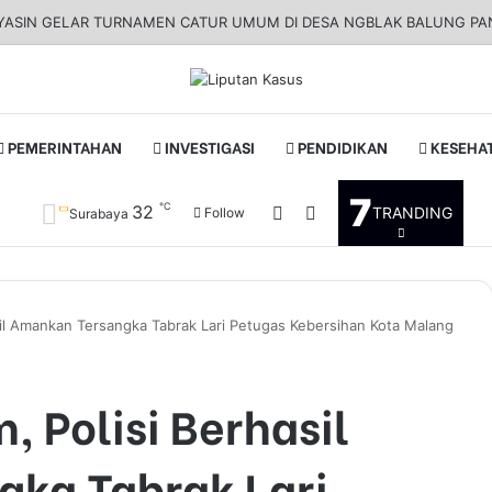
YASIN GELAR TURNAMEN CATUR UMUM DI DESA NGBLAK BALUNG P
PEMERINTAHAN
INVESTIGASI
PENDIDIKAN
KESEHA
7
℃
32
Log In
Pencarian untuk
TRANDING
Follow
Surabaya
asil Amankan Tersangka Tabrak Lari Petugas Kebersihan Kota Malang
, Polisi Berhasil
ka Tabrak Lari