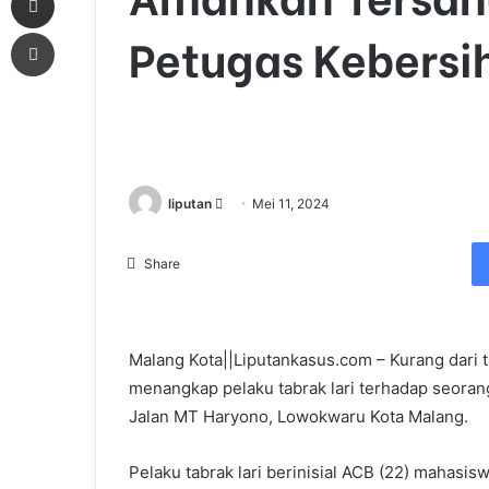
Petugas Kebersi
Print
liputan
S
Mei 11, 2024
e
n
Share
d
a
n
Malang Kota||Liputankasus.com – Kurang dari t
e
menangkap pelaku tabrak lari terhadap seorang
m
a
Jalan MT Haryono, Lowokwaru Kota Malang.
i
l
Pelaku tabrak lari berinisial ACB (22) mahas