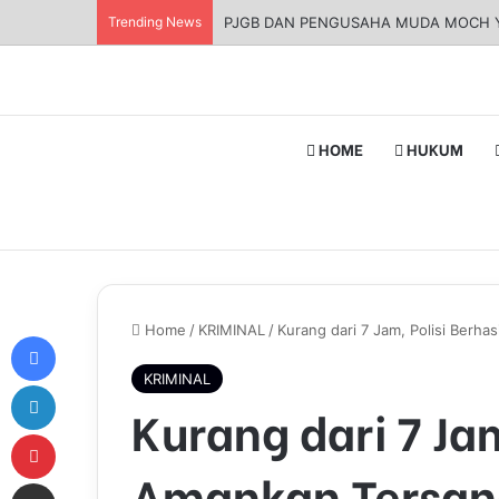
Trending News
PJGB DAN PENGUSAHA MUDA MOCH 
HOME
HUKUM
Home
/
KRIMINAL
/
Kurang dari 7 Jam, Polisi Berh
Facebook
KRIMINAL
LinkedIn
Kurang dari 7 Jam
Pinterest
Amankan Tersang
Share via Email