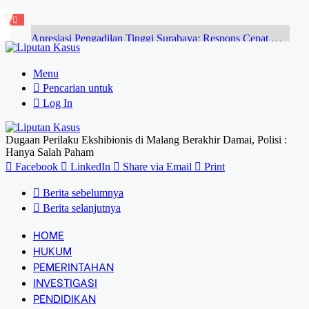
Apresiasi Pengadilan Tinggi Surabaya: Respons Cepat Gugatan Banding Perdata Sumenep, Harapan Pencari Keadilan
Menu
Pencarian untuk
Log In
Dugaan Perilaku Ekshibionis di Malang Berakhir Damai, Polisi :
Hanya Salah Paham
Facebook
LinkedIn
Share via Email
Print
Berita sebelumnya
Berita selanjutnya
HOME
HUKUM
PEMERINTAHAN
INVESTIGASI
PENDIDIKAN