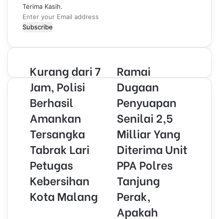
Terima Kasih.
E
n
t
e
r
Kurang dari 7
Ramai
y
o
Jam, Polisi
Dugaan
u
Berhasil
Penyuapan
r
E
Amankan
Senilai 2,5
m
Tersangka
Milliar Yang
a
i
Tabrak Lari
Diterima Unit
l
Petugas
PPA Polres
a
d
Kebersihan
Tanjung
d
r
Kota Malang
Perak,
e
Apakah
s