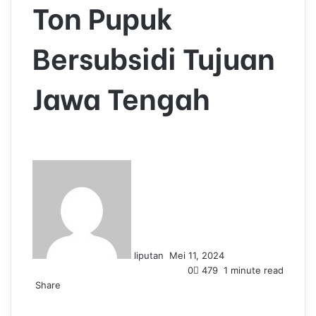
Ton Pupuk
Bersubsidi Tujuan
Jawa Tengah
S
e
n
d
a
n
liputan
Mei 11, 2024
e
0
479
1 minute read
m
Share
a
F
L
T
P
W
T
i
a
i
u
i
h
e
l