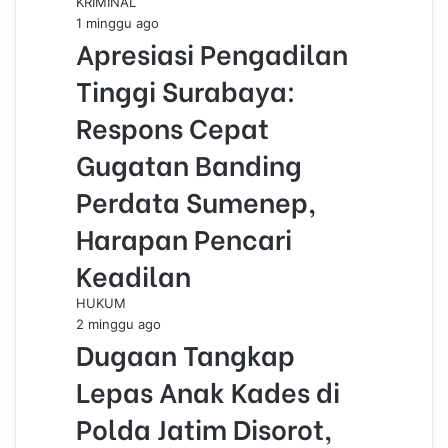
KRIMINAL
o
I
e
p
a
i
1 minggu ago
k
n
s
p
m
a
Apresiasi Pengadilan
t
E
m
Tinggi Surabaya:
a
i
Respons Cepat
l
Gugatan Banding
Perdata Sumenep,
Harapan Pencari
Keadilan
HUKUM
2 minggu ago
Dugaan Tangkap
Lepas Anak Kades di
Polda Jatim Disorot,