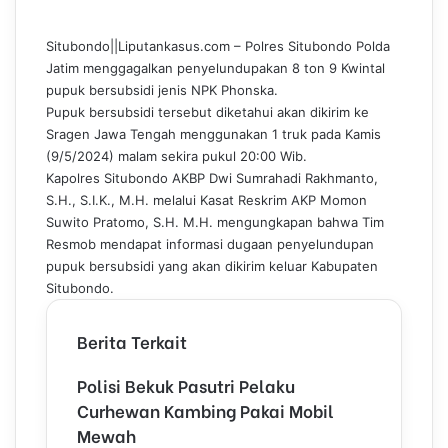
c
n
m
n
a
l
e
k
b
t
t
e
Situbondo||Liputankasus.com – Polres Situbondo Polda
b
e
l
e
s
g
Jatim menggagalkan penyelundupakan 8 ton 9 Kwintal
o
d
r
r
A
r
pupuk bersubsidi jenis NPK Phonska.
o
I
e
p
a
Pupuk bersubsidi tersebut diketahui akan dikirim ke
k
n
s
p
m
Sragen Jawa Tengah menggunakan 1 truk pada Kamis
t
(9/5/2024) malam sekira pukul 20:00 Wib.
Kapolres Situbondo AKBP Dwi Sumrahadi Rakhmanto,
S.H., S.I.K., M.H. melalui Kasat Reskrim AKP Momon
Suwito Pratomo, S.H. M.H. mengungkapan bahwa Tim
Resmob mendapat informasi dugaan penyelundupan
pupuk bersubsidi yang akan dikirim keluar Kabupaten
Situbondo.
Berita Terkait
Polisi Bekuk Pasutri Pelaku
Curhewan Kambing Pakai Mobil
Mewah