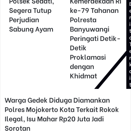
Polsek Sedati,
Kemerdekaan RI
E
Segera Tutup
ke-79 Tahanan
m
Perjudian
Polresta
a
i
i
Sabung Ayam
Banyuwangi
l
Peringati Detik-
a
d
Detik
d
Proklamasi
r
e
dengan
s
Khidmat
s
i
Warga Gedek Diduga Diamankan
Polres Mojokerto Kota Terkait Rokok
Ilegal, Isu Mahar Rp20 Juta Jadi
Sorotan