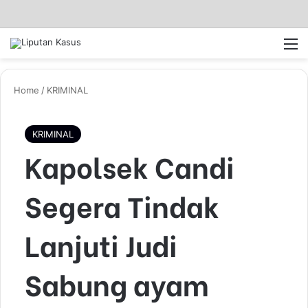
Log In
Pencar
M
Home
/
KRIMINAL
KRIMINAL
Kapolsek Candi
Segera Tindak
Lanjuti Judi
Sabung ayam