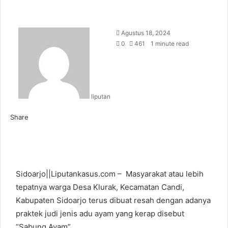
S
Agustus 18, 2024
e
0
461
1 minute read
n
d
a
n
liputan
e
m
Share
a
F
L
T
P
W
T
i
a
i
u
i
h
e
l
c
n
m
n
a
l
e
k
b
t
t
e
b
e
l
e
s
g
Sidoarjo||Liputankasus.com – Masyarakat atau lebih
o
d
r
r
A
r
tepatnya warga Desa Klurak, Kecamatan Candi,
o
I
e
p
a
Kabupaten Sidoarjo terus dibuat resah dengan adanya
k
n
s
p
m
praktek judi jenis adu ayam yang kerap disebut
t
“Sabung Ayam”.