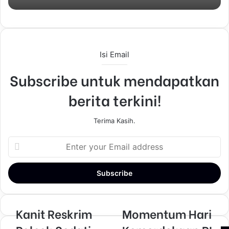
Isi Email
Subscribe untuk mendapatkan
berita terkini!
Terima Kasih.
E
n
t
e
r
y
o
Kanit Reskrim
Momentum Hari
u
r