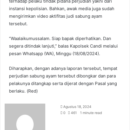
terhadap pelaku tindak pidana perjudian yakni dari
instansi kepolisian. Bahkan, awak media juga sudah
mengirimkan video aktifitas judi sabung ayam
tersebut.
“Waalaikumussalam. Siap bapak diperhatikan. Dan
segera ditindak lanjuti,” balas Kapolsek Candi melalui
pesan Whatsapp (WA), Minggu (18/08/2024).
Diharapkan, dengan adanya laporan tersebut, tempat
perjudian sabung ayam tersebut dibongkar dan para
pelakunya ditangkap serta dijerat dengan Pasal yang
berlaku. (Red)
S
Agustus 18, 2024
e
0
461
1 minute read
n
d