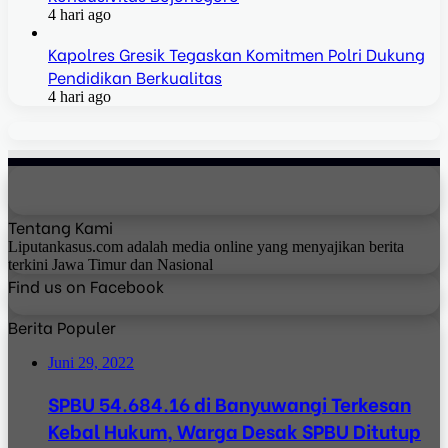
4 hari ago
Kapolres Gresik Tegaskan Komitmen Polri Dukung
Pendidikan Berkualitas
4 hari ago
Tentang Kami
Liputankasus.com adalah media online yang menyajikan berita
terkini Jawa Timur dan Nasional
Find us on Facebook
Berita Populer
Juni 29, 2022
SPBU 54.684.16 di Banyuwangi Terkesan
Kebal Hukum, Warga Desak SPBU Ditutup