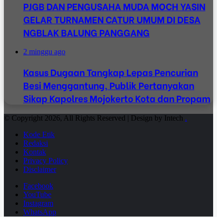
PJGB DAN PENGUSAHA MUDA MOCH YASIN
GELAR TURNAMEN CATUR UMUM DI DESA
NGBLAK BALUNG PANGGANG
2 minggu ago
Kasus Dugaan Tangkap Lepas Pencurian
Besi Menggantung, Publik Pertanyakan
Sikap Kapolres Mojokerto Kota dan Propam
© Copyright 2026, All Rights Reserved | Design by Intech
.
Kode Etik
Redaksi
Kontak
Privacy Policy
Disclaimer
Facebook
YouTube
Instagram
WhatsApp