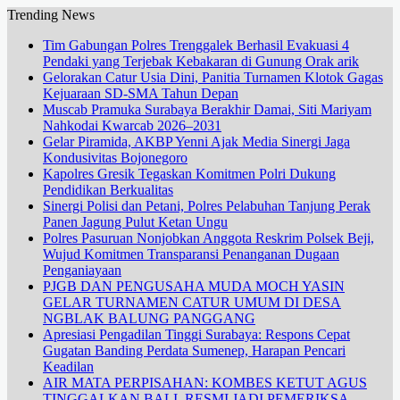
Trending News
Tim Gabungan Polres Trenggalek Berhasil Evakuasi 4
Pendaki yang Terjebak Kebakaran di Gunung Orak arik
Gelorakan Catur Usia Dini, Panitia Turnamen Klotok Gagas
Kejuaraan SD-SMA Tahun Depan
Muscab Pramuka Surabaya Berakhir Damai, Siti Mariyam
Nahkodai Kwarcab 2026–2031
Gelar Piramida, AKBP Yenni Ajak Media Sinergi Jaga
Kondusivitas Bojonegoro
Kapolres Gresik Tegaskan Komitmen Polri Dukung
Pendidikan Berkualitas
Sinergi Polisi dan Petani, Polres Pelabuhan Tanjung Perak
Panen Jagung Pulut Ketan Ungu
Polres Pasuruan Nonjobkan Anggota Reskrim Polsek Beji,
Wujud Komitmen Transparansi Penanganan Dugaan
Penganiayaan
PJGB DAN PENGUSAHA MUDA MOCH YASIN
GELAR TURNAMEN CATUR UMUM DI DESA
NGBLAK BALUNG PANGGANG
Apresiasi Pengadilan Tinggi Surabaya: Respons Cepat
Gugatan Banding Perdata Sumenep, Harapan Pencari
Keadilan
AIR MATA PERPISAHAN: KOMBES KETUT AGUS
TINGGALKAN BALI, RESMI JADI PEMERIKSA