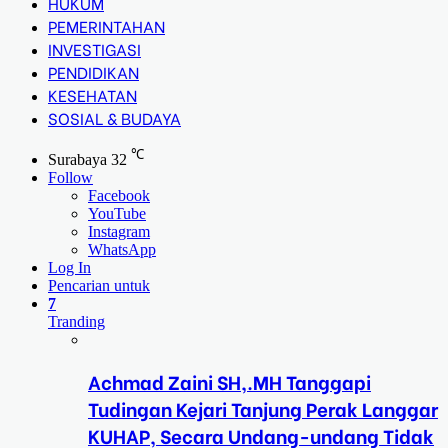
HUKUM
PEMERINTAHAN
INVESTIGASI
PENDIDIKAN
KESEHATAN
SOSIAL & BUDAYA
℃
Surabaya
32
Follow
Facebook
YouTube
Instagram
WhatsApp
Log In
Pencarian untuk
7
Tranding
Achmad Zaini SH,.MH Tanggapi
Tudingan Kejari Tanjung Perak Langgar
KUHAP, Secara Undang-undang Tidak