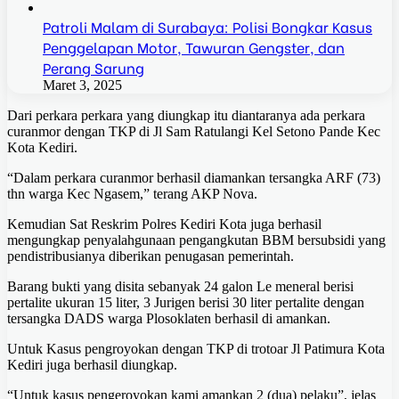
Patroli Malam di Surabaya: Polisi Bongkar Kasus
Penggelapan Motor, Tawuran Gengster, dan
Perang Sarung
Maret 3, 2025
Dari perkara perkara yang diungkap itu diantaranya ada perkara
curanmor dengan TKP di Jl Sam Ratulangi Kel Setono Pande Kec
Kota Kediri.
“Dalam perkara curanmor berhasil diamankan tersangka ARF (73)
thn warga Kec Ngasem,” terang AKP Nova.
Kemudian Sat Reskrim Polres Kediri Kota juga berhasil
mengungkap penyalahgunaan pengangkutan BBM bersubsidi yang
pendistribusianya diberikan penugasan pemerintah.
Barang bukti yang disita sebanyak 24 galon Le meneral berisi
pertalite ukuran 15 liter, 3 Jurigen berisi 30 liter pertalite dengan
tersangka DADS warga Plosoklaten berhasil di amankan.
Untuk Kasus pengroyokan dengan TKP di trotoar Jl Patimura Kota
Kediri juga berhasil diungkap.
“Untuk kasus pengeroyokan kami amankan 2 (dua) pelaku”, jelas