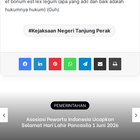
et bonum est lex legum (apa yang adil dan baik adalah
hukumnya hukum) (Guh)
Kejaksaan Negeri Tanjung Perak
Facebook
LinkedIn
Pinterest
WhatsApp
Telegram
Share via Email
Print
PEMERINTAHAN
Asosiasi Pewarta Indonesia Ucapkan
Selamat Hari Lahir Pancasila 1 Juni 2026