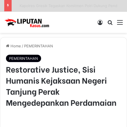
Sinergi Polisi dan Petani, Polres Pelabuhan Tanjung Perak Panen Jagung Pulut Ketan Ungu
Log In
Pencar
M
Home
/
PEMERINTAHAN
PEMERINTAHAN
Restorative Justice, Sisi
Humanis Kejaksaan Negeri
Tanjung Perak
Mengedepankan Perdamaian