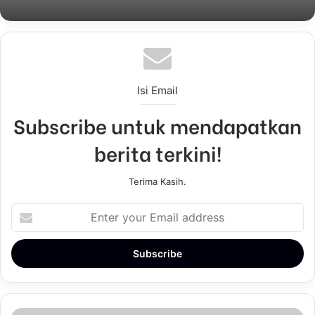
Isi Email
Subscribe untuk mendapatkan
berita terkini!
Terima Kasih.
E
n
t
e
r
y
o
u