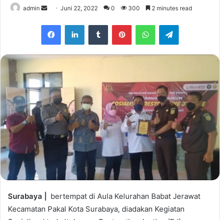
admin
S
Juni 22, 2022
0
300
2 minutes read
e
Facebook
LinkedIn
Tumblr
Pinterest
WhatsApp
Telegram
n
d
a
n
e
m
a
i
l
Surabaya |
bertempat di Aula Kelurahan Babat Jerawat
Kecamatan Pakal Kota Surabaya, diadakan Kegiatan