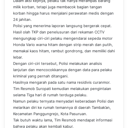
Dalam aksi kejinya, pelaku tak hanya merampas barang
milik korban, tetapi juga membacok bagian tangan
korban hingga harus menjalani perawatan medis dengan
24 jahitan.
Polisi yang menerima laporan langsung bergerak cepat.
Hasil olah TKP dan penelusuran dari rekaman CCTV
mengungkap ciri-ciri pelaku mengendarai sepeda motor
Honda Vario warna hitam dengan strip merah dan putih,
memakai kaos hitam, rambut gondrong, dan memiliki dahi
lebar.
Dengan ciri-ciri tersebut, Polisi melakukan analisis
lanjutan dan mencocokkannya dengan data para pelaku
kriminal yang pernah ditangani.
Hasilnya mengarah pada satu nama residivis curanmor.
Tim Resmob Suropati kemudian melakukan pengintaian
selama Tiga hari di rumah terduga pelaku.
Namun pelaku ternyata menyadari keberadaan Polisi dan
melarikan diri ke rumah temannya di daerah Tambak’an,
Kecamatan Panggungrejo, Kota Pasuruan.
Tak butuh waktu lama, Tim Resmob mendapat informasi
bahwa pelaku akan kembali kabur.