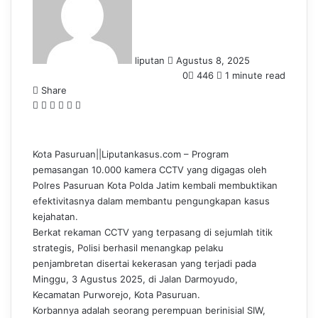
n
d
a
n
liputan
Agustus 8, 2025
e
0
446
1 minute read
m
Share
a
F
L
T
P
W
T
i
a
i
u
i
h
e
l
c
n
m
n
a
l
e
k
b
t
t
e
Kota Pasuruan||Liputankasus.com – Program
b
e
l
e
s
g
pemasangan 10.000 kamera CCTV yang digagas oleh
o
d
r
r
A
r
Polres Pasuruan Kota Polda Jatim kembali membuktikan
o
I
e
p
a
efektivitasnya dalam membantu pengungkapan kasus
k
n
s
p
m
kejahatan.
t
Berkat rekaman CCTV yang terpasang di sejumlah titik
strategis, Polisi berhasil menangkap pelaku
penjambretan disertai kekerasan yang terjadi pada
Minggu, 3 Agustus 2025, di Jalan Darmoyudo,
Kecamatan Purworejo, Kota Pasuruan.
Korbannya adalah seorang perempuan berinisial SIW,