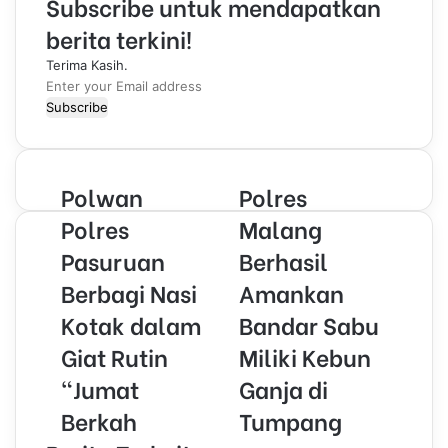
Subscribe untuk mendapatkan
berita terkini!
Terima Kasih.
E
n
t
e
r
Polwan
Polres
y
o
Polres
Malang
u
Pasuruan
Berhasil
r
E
Berbagi Nasi
Amankan
m
Kotak dalam
Bandar Sabu
a
i
Giat Rutin
Miliki Kebun
l
“Jumat
Ganja di
a
d
Berkah
Tumpang
d
r