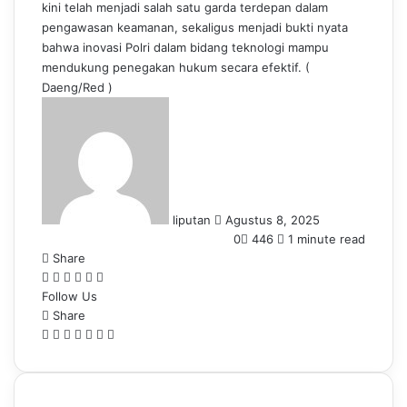
kini telah menjadi salah satu garda terdepan dalam
pengawasan keamanan, sekaligus menjadi bukti nyata
bahwa inovasi Polri dalam bidang teknologi mampu
mendukung penegakan hukum secara efektif. (
Daeng/Red )
S
e
n
d
a
n
liputan
Agustus 8, 2025
e
0
446
1 minute read
m
Share
a
F
L
T
P
W
T
i
Follow Us
a
i
u
i
h
e
l
c
Share
n
m
n
a
l
e
F
k
L
b
P
t
W
t
T
e
S
P
b
a
e
i
l
i
e
h
s
e
g
h
r
o
c
d
n
r
n
r
a
A
l
r
a
i
o
e
I
k
t
e
t
p
e
a
r
n