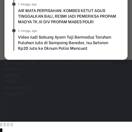
1 minggu ago
AIR MATA PERPISAHAN: KOMBES KETUT AGUS
TINGGALKAN BALI, RESMI JADI PEMERIKSA PROPAM
MADYA TK.III DIV PROPAM MABES POLRI
2 minggu ago
Video Judi Sabung Ayam Taji Bermodus Taruhan
Puluhan Juta di Sampang Beredar, Isu Setoran
Rp20 Juta ke Oknum Polisi Mencuat
© Copyright 2026, All Rights Reserved | Design by Intech
.
Kode Etik
Redaksi
Kontak
Privacy Policy
Disclaimer
Facebook
YouTube
Instagram
WhatsApp
Facebook
Pinterest
WhatsApp
Telegram
Back