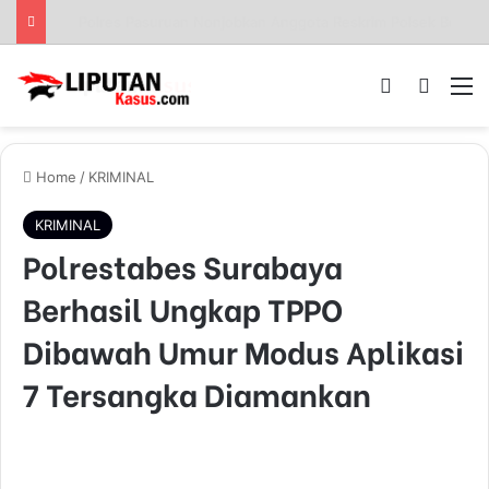
PJGB DAN PENGUSAHA MUDA MOCH YASIN GELAR TURNAMEN CATUR UMUM DI DESA NGBLAK BALUNG PANGGANG
Log In
Pencar
M
Home
/
KRIMINAL
KRIMINAL
Polrestabes Surabaya
Berhasil Ungkap TPPO
Dibawah Umur Modus Aplikasi
7 Tersangka Diamankan