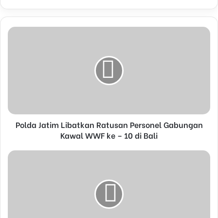
y
o
u
r
E
m
a
i
l
a
d
d
Polda Jatim Libatkan Ratusan Personel Gabungan
r
Kawal WWF ke – 10 di Bali
e
s
s