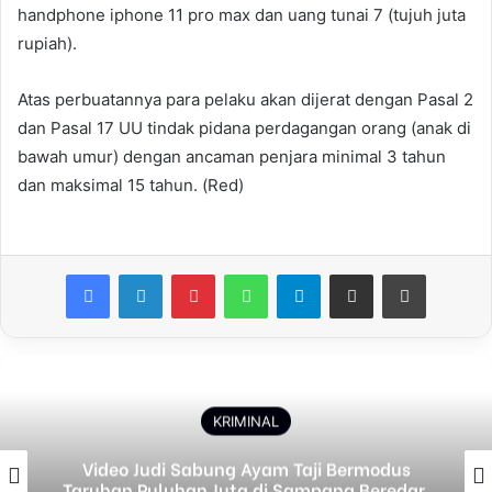
handphone iphone 11 pro max dan uang tunai 7 (tujuh juta
rupiah).
Atas perbuatannya para pelaku akan dijerat dengan Pasal 2
dan Pasal 17 UU tindak pidana perdagangan orang (anak di
bawah umur) dengan ancaman penjara minimal 3 tahun
dan maksimal 15 tahun. (Red)
Facebook
LinkedIn
Pinterest
WhatsApp
Telegram
Share via Email
Print
KRIMINAL
Video Judi Sabung Ayam Taji Bermodus
Taruhan Puluhan Juta di Sampang Beredar,