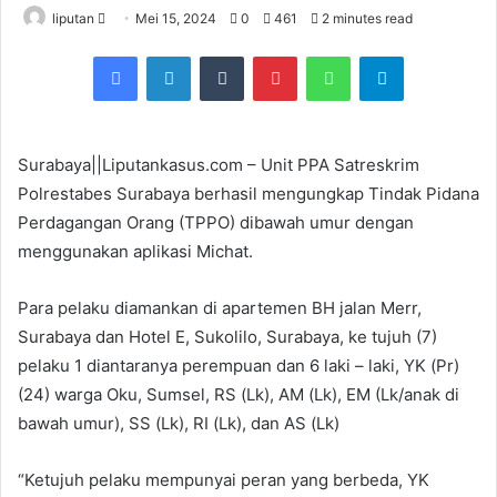
liputan
S
Mei 15, 2024
0
461
2 minutes read
e
Facebook
LinkedIn
Tumblr
Pinterest
WhatsApp
Telegram
n
d
a
n
Surabaya||Liputankasus.com – Unit PPA Satreskrim
e
Polrestabes Surabaya berhasil mengungkap Tindak Pidana
m
Perdagangan Orang (TPPO) dibawah umur dengan
a
menggunakan aplikasi Michat.
i
l
Para pelaku diamankan di apartemen BH jalan Merr,
Surabaya dan Hotel E, Sukolilo, Surabaya, ke tujuh (7)
pelaku 1 diantaranya perempuan dan 6 laki – laki, YK (Pr)
(24) warga Oku, Sumsel, RS (Lk), AM (Lk), EM (Lk/anak di
bawah umur), SS (Lk), RI (Lk), dan AS (Lk)
“Ketujuh pelaku mempunyai peran yang berbeda, YK