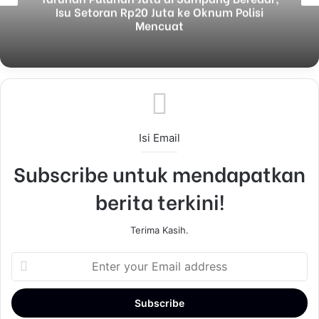
Isu Setoran Rp20 Juta ke Oknum Polisi
Mencuat
Isi Email
Subscribe untuk mendapatkan
berita terkini!
Terima Kasih.
E
n
t
e
r