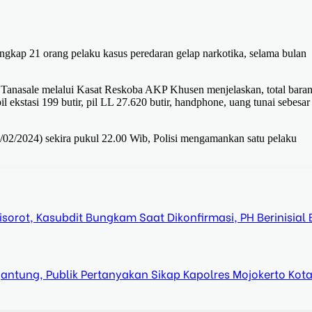
gkap 21 orang pelaku kasus peredaran gelap narkotika, selama bulan
Tanasale melalui Kasat Reskoba AKP Khusen menjelaskan, total bara
pil ekstasi 199 butir, pil LL 27.620 butir, handphone, uang tunai sebesa
02/2024) sekira pukul 22.00 Wib, Polisi mengamankan satu pelaku
orot, Kasubdit Bungkam Saat Dikonfirmasi, PH Berinisial 
ntung, Publik Pertanyakan Sikap Kapolres Mojokerto Kot