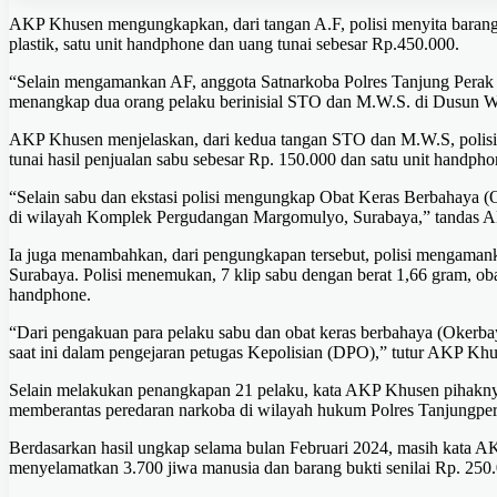
AKP Khusen mengungkapkan, dari tangan A.F, polisi menyita barang b
plastik, satu unit handphone dan uang tunai sebesar Rp.450.000.
“Selain mengamankan AF, anggota Satnarkoba Polres Tanjung Perak
menangkap dua orang pelaku berinisial STO dan M.W.S. di Dusun Wa
AKP Khusen menjelaskan, dari kedua tangan STO dan M.W.S, polisi me
tunai hasil penjualan sabu sebesar Rp. 150.000 dan satu unit handpho
“Selain sabu dan ekstasi polisi mengungkap Obat Keras Berbahaya (O
di wilayah Komplek Pergudangan Margomulyo, Surabaya,” tandas 
Ia juga menambahkan, dari pengungkapan tersebut, polisi mengamanka
Surabaya. Polisi menemukan, 7 klip sabu dengan berat 1,66 gram, obat
handphone.
“Dari pengakuan para pelaku sabu dan obat keras berbahaya (Okerbaya
saat ini dalam pengejaran petugas Kepolisian (DPO),” tutur AKP Khu
Selain melakukan penangkapan 21 pelaku, kata AKP Khusen pihaknya
memberantas peredaran narkoba di wilayah hukum Polres Tanjungper
Berdasarkan hasil ungkap selama bulan Februari 2024, masih kata A
menyelamatkan 3.700 jiwa manusia dan barang bukti senilai Rp. 250