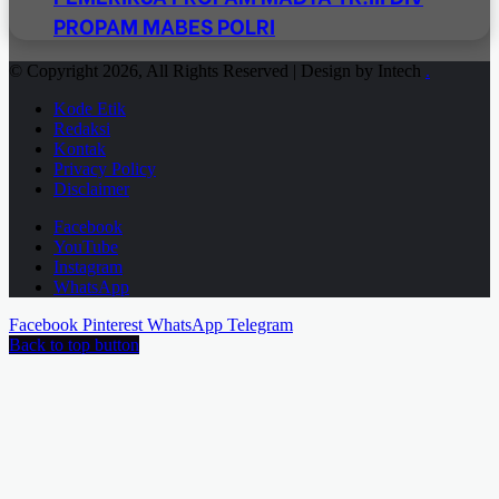
PROPAM MABES POLRI
© Copyright 2026, All Rights Reserved | Design by Intech
.
Kode Etik
Redaksi
Kontak
Privacy Policy
Disclaimer
Facebook
YouTube
Instagram
WhatsApp
Facebook
Pinterest
WhatsApp
Telegram
Back to top button