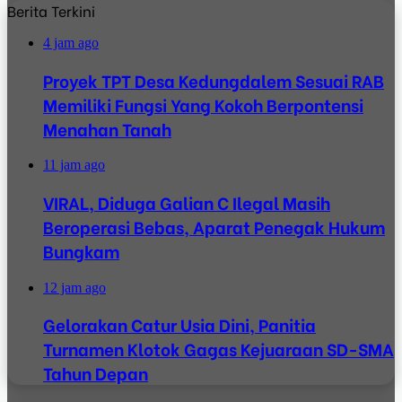
Berita Terkini
4 jam ago
Proyek TPT Desa Kedungdalem Sesuai RAB
Memiliki Fungsi Yang Kokoh Berpontensi
Menahan Tanah
11 jam ago
VIRAL, Diduga Galian C Ilegal Masih
Beroperasi Bebas, Aparat Penegak Hukum
Bungkam
12 jam ago
Gelorakan Catur Usia Dini, Panitia
Turnamen Klotok Gagas Kejuaraan SD-SMA
Tahun Depan