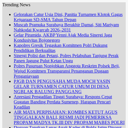
Trending News
Gelorakan Catur Usia Dini, Panitia Turnamen Klotok Gagas
Kejuaraan SD-SMA Tahun Depan
Muscab Pramuka Surabaya Berakhir Damai, Siti Mariyam
Nahkodai Kwarcab 2026–2031
Gelar Piramida, AKBP Yenni Ajak Media Sinergi Jaga
Kondusivitas Bojonegoro
Kapolres Gresik Tegaskan Komitmen Polri Dukung
Pendidikan Berkualitas
Sinergi Polisi dan Petani, Polres Pelabuhan Tanjung Perak
Panen Jagung Pulut Ketan Ungu
Polres Pasuruan Nonjobkan Anggota Reskrim Polsek Beji,
Wujud Komitmen Transparansi Penanganan Dugaan
Penganiayaan
PJGB DAN PENGUSAHA MUDA MOCH YASIN
GELAR TURNAMEN CATUR UMUM DI DESA
NGBLAK BALUNG PANGGANG
Apresiasi Pengadilan Tinggi Surabaya: Respons Cepat
Gugatan Banding Perdata Sumenep, Harapan Pencari
Keadilan
AIR MATA PERPISAHAN: KOMBES KETUT AGUS
TINGGALKAN BALI, RESMI JADI PEMERIKSA
PROPAM MADYA TK.III DIV PROPAM MABES POLRI
Dugaan Tangkap Lepas Anak Kades di Polda Jatim Disorot,