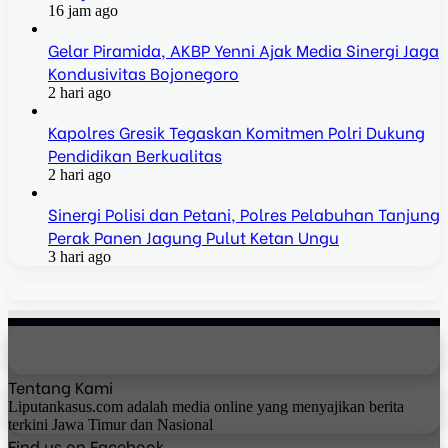
16 jam ago
Gelar Piramida, AKBP Yenni Ajak Media Sinergi Jaga
Kondusivitas Bojonegoro
2 hari ago
Kapolres Gresik Tegaskan Komitmen Polri Dukung
Pendidikan Berkualitas
2 hari ago
Sinergi Polisi dan Petani, Polres Pelabuhan Tanjung
Perak Panen Jagung Pulut Ketan Ungu
3 hari ago
Tentang Kami
Liputankasus.com adalah media online yang menyajikan berita
terkini Jawa Timur dan Nasional
Find us on Facebook