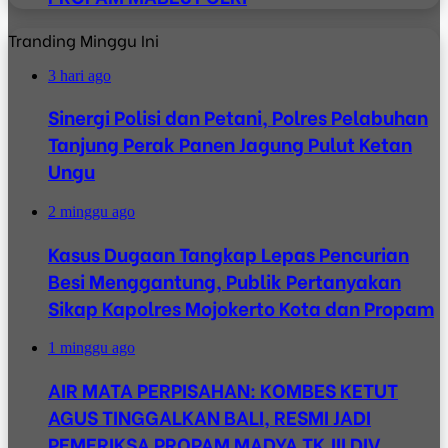
Tranding Minggu Ini
3 hari ago
Sinergi Polisi dan Petani, Polres Pelabuhan
Tanjung Perak Panen Jagung Pulut Ketan
Ungu
2 minggu ago
Kasus Dugaan Tangkap Lepas Pencurian
Besi Menggantung, Publik Pertanyakan
Sikap Kapolres Mojokerto Kota dan Propam
1 minggu ago
AIR MATA PERPISAHAN: KOMBES KETUT
AGUS TINGGALKAN BALI, RESMI JADI
PEMERIKSA PROPAM MADYA TK.III DIV