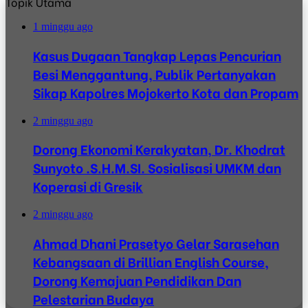
Topik Utama
1 minggu ago
Kasus Dugaan Tangkap Lepas Pencurian
Besi Menggantung, Publik Pertanyakan
Sikap Kapolres Mojokerto Kota dan Propam
2 minggu ago
Dorong Ekonomi Kerakyatan, Dr. Khodrat
Sunyoto .S.H.M.SI. Sosialisasi UMKM dan
Koperasi di Gresik
2 minggu ago
Ahmad Dhani Prasetyo Gelar Sarasehan
Kebangsaan di Brillian English Course,
Dorong Kemajuan Pendidikan Dan
Pelestarian Budaya