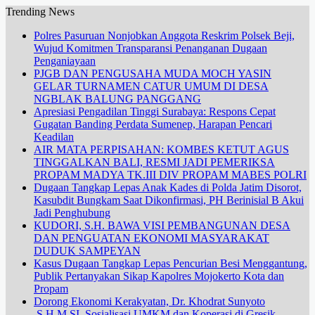
Trending News
Polres Pasuruan Nonjobkan Anggota Reskrim Polsek Beji,
Wujud Komitmen Transparansi Penanganan Dugaan
Penganiayaan
PJGB DAN PENGUSAHA MUDA MOCH YASIN
GELAR TURNAMEN CATUR UMUM DI DESA
NGBLAK BALUNG PANGGANG
Apresiasi Pengadilan Tinggi Surabaya: Respons Cepat
Gugatan Banding Perdata Sumenep, Harapan Pencari
Keadilan
AIR MATA PERPISAHAN: KOMBES KETUT AGUS
TINGGALKAN BALI, RESMI JADI PEMERIKSA
PROPAM MADYA TK.III DIV PROPAM MABES POLRI
Dugaan Tangkap Lepas Anak Kades di Polda Jatim Disorot,
Kasubdit Bungkam Saat Dikonfirmasi, PH Berinisial B Akui
Jadi Penghubung
KUDORI, S.H. BAWA VISI PEMBANGUNAN DESA
DAN PENGUATAN EKONOMI MASYARAKAT
DUDUK SAMPEYAN
Kasus Dugaan Tangkap Lepas Pencurian Besi Menggantung,
Publik Pertanyakan Sikap Kapolres Mojokerto Kota dan
Propam
Dorong Ekonomi Kerakyatan, Dr. Khodrat Sunyoto
.S.H.M.SI. Sosialisasi UMKM dan Koperasi di Gresik