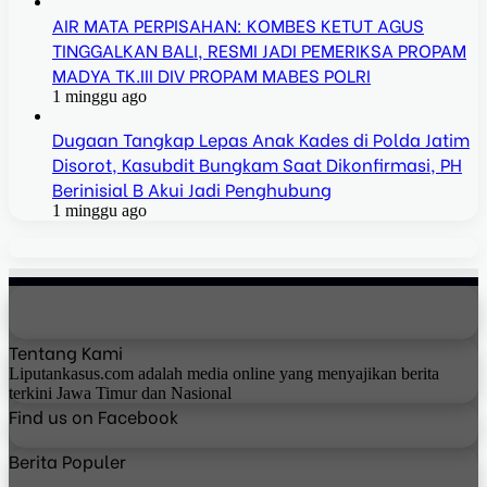
AIR MATA PERPISAHAN: KOMBES KETUT AGUS
TINGGALKAN BALI, RESMI JADI PEMERIKSA PROPAM
MADYA TK.III DIV PROPAM MABES POLRI
1 minggu ago
Dugaan Tangkap Lepas Anak Kades di Polda Jatim
Disorot, Kasubdit Bungkam Saat Dikonfirmasi, PH
Berinisial B Akui Jadi Penghubung
1 minggu ago
Tentang Kami
Liputankasus.com adalah media online yang menyajikan berita
terkini Jawa Timur dan Nasional
Find us on Facebook
Berita Populer