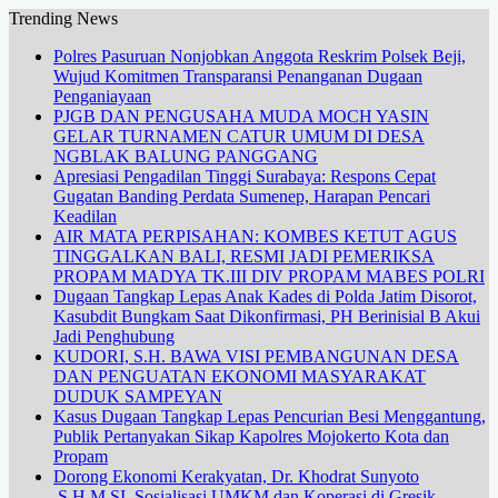
Trending News
Polres Pasuruan Nonjobkan Anggota Reskrim Polsek Beji,
Wujud Komitmen Transparansi Penanganan Dugaan
Penganiayaan
PJGB DAN PENGUSAHA MUDA MOCH YASIN
GELAR TURNAMEN CATUR UMUM DI DESA
NGBLAK BALUNG PANGGANG
Apresiasi Pengadilan Tinggi Surabaya: Respons Cepat
Gugatan Banding Perdata Sumenep, Harapan Pencari
Keadilan
AIR MATA PERPISAHAN: KOMBES KETUT AGUS
TINGGALKAN BALI, RESMI JADI PEMERIKSA
PROPAM MADYA TK.III DIV PROPAM MABES POLRI
Dugaan Tangkap Lepas Anak Kades di Polda Jatim Disorot,
Kasubdit Bungkam Saat Dikonfirmasi, PH Berinisial B Akui
Jadi Penghubung
KUDORI, S.H. BAWA VISI PEMBANGUNAN DESA
DAN PENGUATAN EKONOMI MASYARAKAT
DUDUK SAMPEYAN
Kasus Dugaan Tangkap Lepas Pencurian Besi Menggantung,
Publik Pertanyakan Sikap Kapolres Mojokerto Kota dan
Propam
Dorong Ekonomi Kerakyatan, Dr. Khodrat Sunyoto
.S.H.M.SI. Sosialisasi UMKM dan Koperasi di Gresik