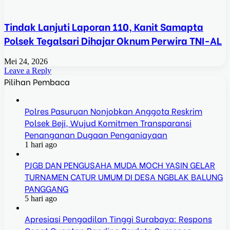
Tindak Lanjuti Laporan 110, Kanit Samapta
Polsek Tegalsari Dihajar Oknum Perwira TNI-AL
Mei 24, 2026
Leave a Reply
Pilihan Pembaca
Polres Pasuruan Nonjobkan Anggota Reskrim
Polsek Beji, Wujud Komitmen Transparansi
Penanganan Dugaan Penganiayaan
1 hari ago
PJGB DAN PENGUSAHA MUDA MOCH YASIN GELAR
TURNAMEN CATUR UMUM DI DESA NGBLAK BALUNG
PANGGANG
5 hari ago
Apresiasi Pengadilan Tinggi Surabaya: Respons