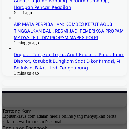
Cepat Gugatan Banding Perdata Sumenep,
Harapan Pencari Keadilan
6 hari ago
AIR MATA PERPISAHAN: KOMBES KETUT AGUS
TINGGALKAN BALI, RESMI JADI PEMERIKSA PROPAM
MADYA TK.III DIV PROPAM MABES POLRI
1 minggu ago
Dugaan Tangkap Lepas Anak Kades di Polda Jatim
Disorot, Kasubdit Bungkam Saat Dikonfirmasi, PH
Berinisial B Akui Jadi Penghubung
1 minggu ago
Tentang Kami
Liputankasus.com adalah media online yang menyajikan berita
terkini Jawa Timur dan Nasional
Find us on Facebook