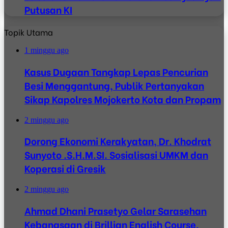
Putusan KI
Topik Utama
1 minggu ago
Kasus Dugaan Tangkap Lepas Pencurian
Besi Menggantung, Publik Pertanyakan
Sikap Kapolres Mojokerto Kota dan Propam
2 minggu ago
Dorong Ekonomi Kerakyatan, Dr. Khodrat
Sunyoto .S.H.M.SI. Sosialisasi UMKM dan
Koperasi di Gresik
2 minggu ago
Ahmad Dhani Prasetyo Gelar Sarasehan
Kebangsaan di Brillian English Course,