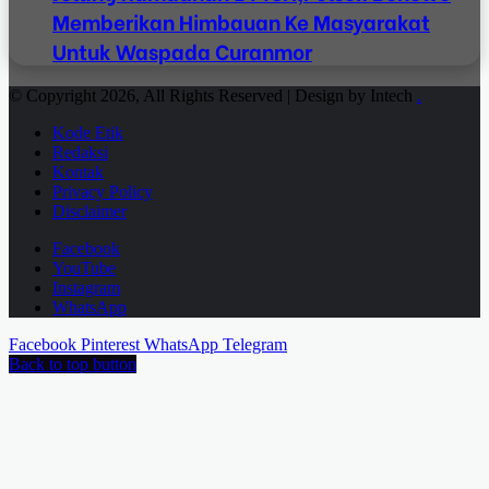
Memberikan Himbauan Ke Masyarakat
Untuk Waspada Curanmor
© Copyright 2026, All Rights Reserved | Design by Intech
.
Kode Etik
Redaksi
Kontak
Privacy Policy
Disclaimer
Facebook
YouTube
Instagram
WhatsApp
Facebook
Pinterest
WhatsApp
Telegram
Back to top button