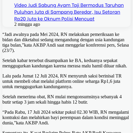
Video Judi Sabung Ayam Taji Bermodus Taruhan
Puluhan Juta di Sampang Beredar, Isu Setoran
Rp20 Juta ke Oknum Polisi Mencuat
2 minggu ago
“Jadi awalnya pada Mei 2024, RN melakukan pemeriksaan ke
bidan dan diketahui sedang mengandung dengan usia kandungan
tiga bulan,”kata AKBP Andi saat menggelar konferensi pers, Selasa
(23/7).
Setelah kabar tersebut disampaikan ke BA, keduanya sepakat
menggugurkan kandungan karena merasa malu hamil diluar nikah.
Lalu pada Jumat 12 Juli 2024, RN menyuruh saksi berinisal TR
untuk membeli obat melalui platform online seharga Rp1,6 juta
untuk menggugurkan kandungannya.
Setelah menerima obat, RN mulai mengonsumsinya sebanyak 4
butir setiap 3 jam sekali hingga habis 12 butir.
“Pada Rabu, 17 Juli 2024 sekitar pukul 02.30 WIB, RN mengalami
kontraksi dan melahirkan bayi perempuan dalam kondisi meninggal
dunia,”kata AKBP Andi.
Sementara itu, Kasat Reskrim Polres Batu AKP Rudi Kuswoyo