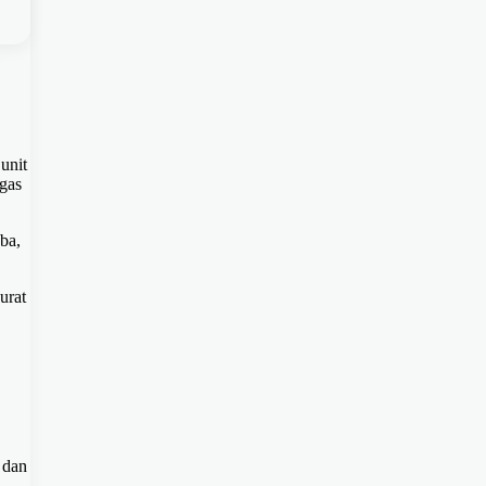
unit
ugas
ba,
urat
 dan