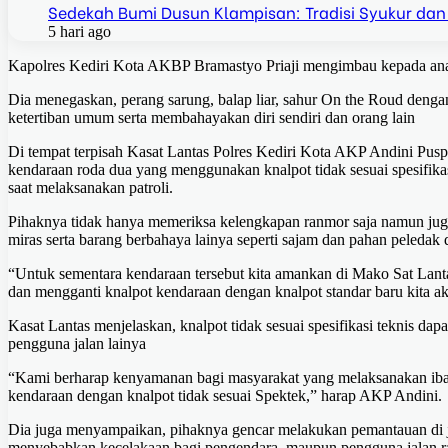
Sedekah Bumi Dusun Klampisan: Tradisi Syukur dan
5 hari ago
Kapolres Kediri Kota AKBP Bramastyo Priaji mengimbau kepada an
Dia menegaskan, perang sarung, balap liar, sahur On the Roud deng
ketertiban umum serta membahayakan diri sendiri dan orang lain
Di tempat terpisah Kasat Lantas Polres Kediri Kota AKP Andini Pus
kendaraan roda dua yang menggunakan knalpot tidak sesuai spesifikasi
saat melaksanakan patroli.
Pihaknya tidak hanya memeriksa kelengkapan ranmor saja namun juga
miras serta barang berbahaya lainya seperti sajam dan pahan peledak
“Untuk sementara kendaraan tersebut kita amankan di Mako Sat Lantas
dan mengganti knalpot kendaraan dengan knalpot standar baru kita ak
Kasat Lantas menjelaskan, knalpot tidak sesuai spesifikasi teknis d
pengguna jalan lainya
“Kami berharap kenyamanan bagi masyarakat yang melaksanakan iba
kendaraan dengan knalpot tidak sesuai Spektek,” harap AKP Andini.
Dia juga menyampaikan, pihaknya gencar melakukan pemantauan di ja
menyebabkan kecelakaan bagi pengendara, maupun pengguna jalan ra