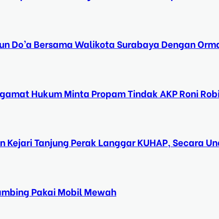
Tahun Do’a Bersama Walikota Surabaya Dengan Orma
ngamat Hukum Minta Propam Tindak AKP Roni Rob
n Kejari Tanjung Perak Langgar KUHAP, Secara 
Kambing Pakai Mobil Mewah