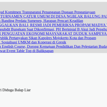
ujud Komitmen Transparansi Penanganan Dugaan Penganiayaan
R TURNAMEN CATUR UMUM DI DESA NGBLAK BALUNG P
n Banding Perdata Sumenep, Harapan Pencari Keadilan
GALKAN BALI, RESMI JADI PEMERIKSA PROPAM MADYA T
subdit Bungkam Saat Dikonfirmasi, PH Berinisial B Akui Jadi Pengh
DAN PENGUATAN EKONOMI MASYARAKAT DUDUK SAMPEY
ublik Pertanyakan Sikap Kapolres Mojokerto Kota dan Propam
 Sosialisasi UMKM dan Koperasi di Gresik
n English Course, Dorong Kemajuan Pendidikan Dan Pelestarian Bud
wat Event Table Top di Balikpapan
i Diduga Balap Liar