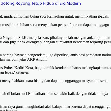
 Gotong Royong Tetap Hidup di Era Modern
ak muda di momen bulan suci Ramadhan untuk meningkatkan ibadah.
an musik berlebihan serta menyalakan petasan/mercon dapat menggagu
pa Nugraha, S.I.K. menjelaskan, pihaknya telah mengamankan puluhan 
 dan juga tidak dilengkapi dengan surat-surat kendaraan terjaring pet
 barang bawaan pengendara juga diperiksa, antisipasi peredaran narko
 dan mercon, jelas AKP Andini
 Polres Kediri Kota, bagi pemilik kendaraan harus melengkapi surat-s
an lepas,”katanya.
apat menyebabkan suara bising dan dapat mengganggu masyarakat serta
dah di bulan suci Ramadhan akan semakin baik dengan tidak adanya
lan raya guna menghindari aksi balapan liar karena dapat menggangu
ya lainnya.