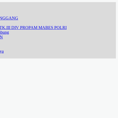
ANGGANG
K.III DIV PROPAM MABES POLRI
ubung
AN
aya