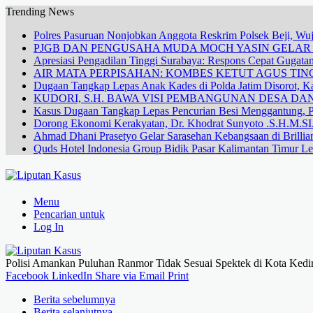
Trending News
Polres Pasuruan Nonjobkan Anggota Reskrim Polsek Beji, W
PJGB DAN PENGUSAHA MUDA MOCH YASIN GELA
Apresiasi Pengadilan Tinggi Surabaya: Respons Cepat Gugata
AIR MATA PERPISAHAN: KOMBES KETUT AGUS TING
Dugaan Tangkap Lepas Anak Kades di Polda Jatim Disorot, Ka
KUDORI, S.H. BAWA VISI PEMBANGUNAN DESA 
Kasus Dugaan Tangkap Lepas Pencurian Besi Menggantung, P
Dorong Ekonomi Kerakyatan, Dr. Khodrat Sunyoto .S.H.M.SI.
Ahmad Dhani Prasetyo Gelar Sarasehan Kebangsaan di Brillia
Quds Hotel Indonesia Group Bidik Pasar Kalimantan Timur Le
Menu
Pencarian untuk
Log In
Polisi Amankan Puluhan Ranmor Tidak Sesuai Spektek di Kota Kedir
Facebook
LinkedIn
Share via Email
Print
Berita sebelumnya
Berita selanjutnya