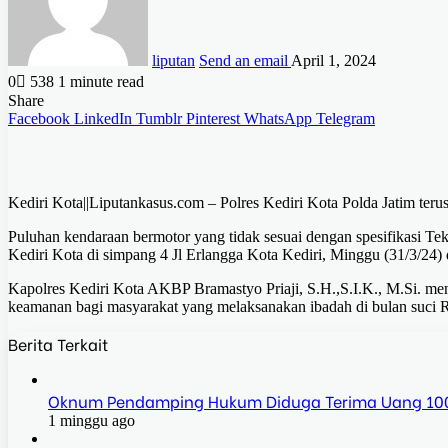
liputan
Send an email
April 1, 2024
0
538
1 minute read
Share
Facebook
LinkedIn
Tumblr
Pinterest
WhatsApp
Telegram
Kediri Kota||Liputankasus.com – Polres Kediri Kota Polda Jatim terus
Puluhan kendaraan bermotor yang tidak sesuai dengan spesifikasi Te
Kediri Kota di simpang 4 Jl Erlangga Kota Kediri, Minggu (31/3/24) d
Kapolres Kediri Kota AKBP Bramastyo Priaji, S.H.,S.I.K., M.Si. me
keamanan bagi masyarakat yang melaksanakan ibadah di bulan suci
Berita Terkait
Oknum Pendamping Hukum Diduga Terima Uang 100
1 minggu ago