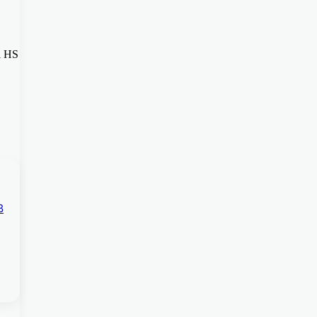
l HS
B