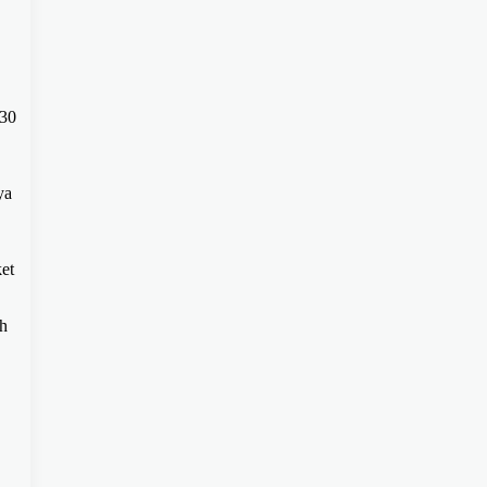
.30
ya
ket
ih