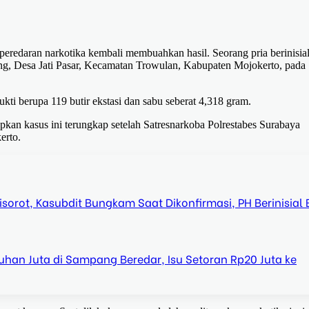
eredaran narkotika kembali membuahkan hasil. Seorang pria berinisia
ng, Desa Jati Pasar, Kecamatan Trowulan, Kabupaten Mojokerto, pada
ti berupa 119 butir ekstasi dan sabu seberat 4,318 gram.
an kasus ini terungkap setelah Satresnarkoba Polrestabes Surabaya
erto.
orot, Kasubdit Bungkam Saat Dikonfirmasi, PH Berinisial 
han Juta di Sampang Beredar, Isu Setoran Rp20 Juta ke