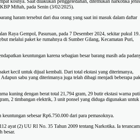
empat kosnya. Saat dilakukan penggeledahan, ditemukan narkotika jenis
 AKBP Miftah, pada Senin (3/02/2025).
ng haram tersebut dari dua orang yang saat ini masuk dalam daftar
 Jalan Raya Gempol, Pasuruan, pada 7 Desember 2024, sekitar pukul 19
sebut melalui paket ke rumahnya di Sumber Gilang, Kecamatan Puri,
ndapatkan keuntungan karena sebagian besar barang masih ada padan
t kecil untuk dijual kembali. Dari total ekstasi yang diterimanya,
r. Adapun sabu yang diterimanya juga telah dibagi menjadi beberapa pa
arna kuning dengan berat total 21,794 gram, 29 butir ekstasi warna put
 gram, 2 timbangan elektrik, 3 unit ponsel yang diduga digunakan untuk
an keuntungan sebesar Rp6.750.000 dari para pemasoknya.
l 112 ayat (2) UU RI No. 35 Tahun 2009 tentang Narkotika. Ia terancam
h besar.