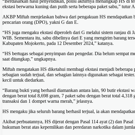
“Berdasarkan hasil penyelidikan, polisi akhirnya menangkap HS di t
ekstasi berwarna kuning dan putih serta beberapa paket sabu,” tutur
AKBP Miftah menjelaskan bahwa dari pengakuan HS mendapatkan bara
pencarian orang (DPO), yakni G dan E.
“HS juga mengaku ekstasi diperoleh dari G melalui sistem ranjau di
WIB. Sementara itu, sabu dibelinya dari E yang mengirim barang ter
Kabupaten Mojokerto, pada 12 Desember 2024,” katanya.
“HS bertugas sebagai penyimpan dan pengedar. Dia belum sempat me
saat ditangkap,” ungkapnya.
Miftah mengatakan HS diketahui membagi ekstasi menjadi beberapa pake
sebagian sudah terjual, dan sebagian lainnya digunakan sebagai teste
kecil untuk diedarkan.
“Barang bukti yang berhasil diamankan antara lain, 90 butir ekstasi w
dengan berat total 8,698 gram, 7 paket sabu dengan berat total 4,318
transaksi dan 1 dompet warna merah,” jelasnya.
HS mengaku jika seluruh barang berhasil terjual, ia akan mendapatk
Akibat perbuatannya, HS dijerat dengan Pasal 114 ayat (2) dan Pasa
hukuman berat atas kepemilikan dan peredaran narkotika dalam jumla