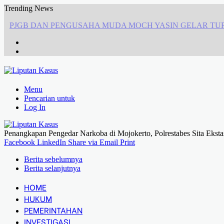
Trending News
Apresiasi Pengadilan Tinggi Surabaya: Respons Cepat Gugatan Band
Menu
Pencarian untuk
Log In
Penangkapan Pengedar Narkoba di Mojokerto, Polrestabes Sita Eksta
Facebook
LinkedIn
Share via Email
Print
Berita sebelumnya
Berita selanjutnya
HOME
HUKUM
PEMERINTAHAN
INVESTIGASI