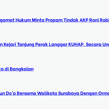
ngamat Hukum Minta Propam Tindak AKP Roni Rob
n Kejari Tanjung Perak Langgar KUHAP, Secara 
ta di Bangkalan
Tahun Do’a Bersama Walikota Surabaya Dengan Orma