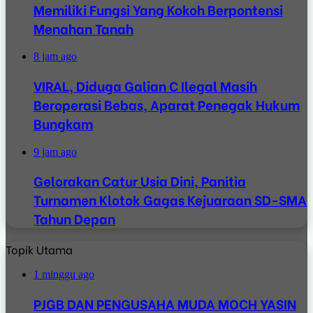
Memiliki Fungsi Yang Kokoh Berpontensi
Menahan Tanah
8 jam ago
VIRAL, Diduga Galian C Ilegal Masih
Beroperasi Bebas, Aparat Penegak Hukum
Bungkam
9 jam ago
Gelorakan Catur Usia Dini, Panitia
Turnamen Klotok Gagas Kejuaraan SD-SMA
Tahun Depan
Topik Utama
1 minggu ago
PJGB DAN PENGUSAHA MUDA MOCH YASIN