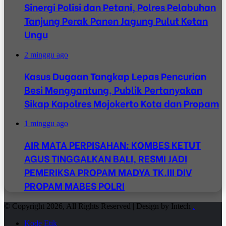
Sinergi Polisi dan Petani, Polres Pelabuhan
Tanjung Perak Panen Jagung Pulut Ketan
Ungu
2 minggu ago
Kasus Dugaan Tangkap Lepas Pencurian
Besi Menggantung, Publik Pertanyakan
Sikap Kapolres Mojokerto Kota dan Propam
1 minggu ago
AIR MATA PERPISAHAN: KOMBES KETUT
AGUS TINGGALKAN BALI, RESMI JADI
PEMERIKSA PROPAM MADYA TK.III DIV
PROPAM MABES POLRI
© Copyright 2026, All Rights Reserved | Design by Intech
.
Kode Etik