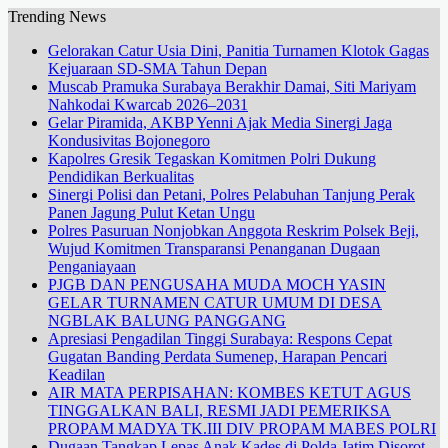
Trending News
Gelorakan Catur Usia Dini, Panitia Turnamen Klotok Gagas
Kejuaraan SD-SMA Tahun Depan
Muscab Pramuka Surabaya Berakhir Damai, Siti Mariyam
Nahkodai Kwarcab 2026–2031
Gelar Piramida, AKBP Yenni Ajak Media Sinergi Jaga
Kondusivitas Bojonegoro
Kapolres Gresik Tegaskan Komitmen Polri Dukung
Pendidikan Berkualitas
Sinergi Polisi dan Petani, Polres Pelabuhan Tanjung Perak
Panen Jagung Pulut Ketan Ungu
Polres Pasuruan Nonjobkan Anggota Reskrim Polsek Beji,
Wujud Komitmen Transparansi Penanganan Dugaan
Penganiayaan
PJGB DAN PENGUSAHA MUDA MOCH YASIN
GELAR TURNAMEN CATUR UMUM DI DESA
NGBLAK BALUNG PANGGANG
Apresiasi Pengadilan Tinggi Surabaya: Respons Cepat
Gugatan Banding Perdata Sumenep, Harapan Pencari
Keadilan
AIR MATA PERPISAHAN: KOMBES KETUT AGUS
TINGGALKAN BALI, RESMI JADI PEMERIKSA
PROPAM MADYA TK.III DIV PROPAM MABES POLRI
Dugaan Tangkap Lepas Anak Kades di Polda Jatim Disorot,