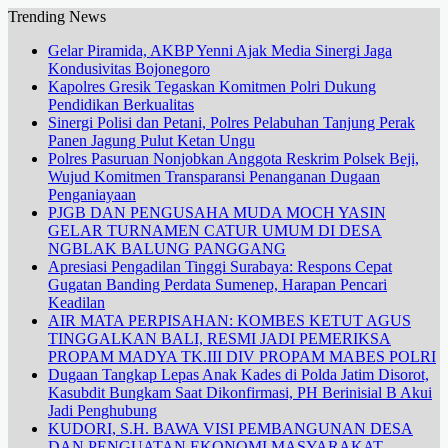
Trending News
Gelar Piramida, AKBP Yenni Ajak Media Sinergi Jaga
Kondusivitas Bojonegoro
Kapolres Gresik Tegaskan Komitmen Polri Dukung
Pendidikan Berkualitas
Sinergi Polisi dan Petani, Polres Pelabuhan Tanjung Perak
Panen Jagung Pulut Ketan Ungu
Polres Pasuruan Nonjobkan Anggota Reskrim Polsek Beji,
Wujud Komitmen Transparansi Penanganan Dugaan
Penganiayaan
PJGB DAN PENGUSAHA MUDA MOCH YASIN
GELAR TURNAMEN CATUR UMUM DI DESA
NGBLAK BALUNG PANGGANG
Apresiasi Pengadilan Tinggi Surabaya: Respons Cepat
Gugatan Banding Perdata Sumenep, Harapan Pencari
Keadilan
AIR MATA PERPISAHAN: KOMBES KETUT AGUS
TINGGALKAN BALI, RESMI JADI PEMERIKSA
PROPAM MADYA TK.III DIV PROPAM MABES POLRI
Dugaan Tangkap Lepas Anak Kades di Polda Jatim Disorot,
Kasubdit Bungkam Saat Dikonfirmasi, PH Berinisial B Akui
Jadi Penghubung
KUDORI, S.H. BAWA VISI PEMBANGUNAN DESA
DAN PENGUATAN EKONOMI MASYARAKAT