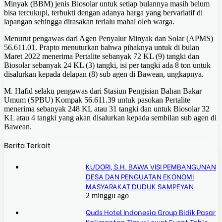
Minyak (BBM) jenis Biosolar untuk setiap bulannya masih belum
bisa tercukupi, terbukti dengan adanya harga yang bervariatif di
lapangan sehingga dirasakan terlalu mahal oleh warga.
Menurut pengawas dari Agen Penyalur Minyak dan Solar (APMS)
56.611.01. Prapto menuturkan bahwa pihaknya untuk di bulan
Maret 2022 menerima Pertalite sebanyak 72 KL (9) tangki dan
Biosolar sebanyak 24 KL (3) tangki, isi per tangki ada 8 ton untuk
disalurkan kepada delapan (8) sub agen di Bawean, ungkapnya.
M. Hafid selaku pengawas dari Stasiun Pengisian Bahan Bakar
Umum (SPBU) Kompak 56.611.39 untuk pasokan Pertalite
menerima sebanyak 248 KL atau 31 tangki dan untuk Biosolar 32
KL atau 4 tangki yang akan disalurkan kepada sembilan sub agen di
Bawean.
Berita Terkait
KUDORI, S.H. BAWA VISI PEMBANGUNAN
DESA DAN PENGUATAN EKONOMI
MASYARAKAT DUDUK SAMPEYAN
2 minggu ago
Quds Hotel Indonesia Group Bidik Pasar
Kalimantan Timur Lewat Event Table