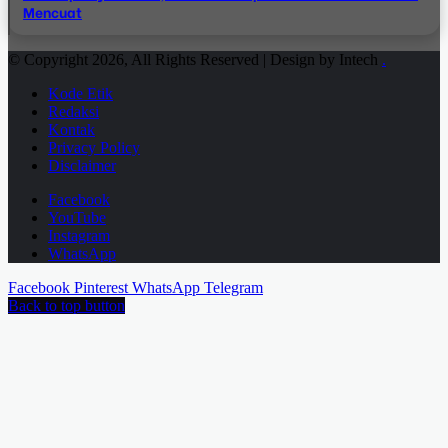
Mencuat
© Copyright 2026, All Rights Reserved | Design by Intech
.
Kode Etik
Redaksi
Kontak
Privacy Policy
Disclaimer
Facebook
YouTube
Instagram
WhatsApp
Facebook
Pinterest
WhatsApp
Telegram
Back to top button