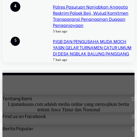
Polres Pasuruan Nonjobkan Anggota
Reskrim Polsek Beji, Wujud Komitmen
Transparansi Penanganan Dugaan
Penganiayaan
3 hari ago
PJGB DAN PENGUSAHA MUDA MOCH
YASIN GELAR TURNAMEN CATUR UMUM
DI DESA NGBLAK BALUNG PANGGANG
7 hari ago
Tentang Kami
Liputankasus.com adalah media online yang menyajikan berita
terkini Jawa Timur dan Nasional
Find us on Facebook
Berita Populer