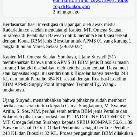
Top di Balikpapan
2 minggu ago
Berdasarkan hasil investigasi di lapangan oleh awak media
Radarjatim.co setelah mendatangi Kapten MT. Omega Selatan
Surabaya di Pelabuhan Bawean untuk meminta klarifikasi terkait
dengan Kouta BBM jenis Biosolar untuk APMS 01 yang kurang 1
tangki di bulan Maret, Selasa (29/3/2022)
Kapten MT. Omega Selatan Surabaya, Ujang Suryadi (51)
membenarkan bahwa untuk APMS 01 BBM jenis Biosolar masih
kurang 1 tangki disebabkan oleh keterbatasan tempat. Daya muat
atau kapasitas kapal itu sendiri untuk Biosolar hanya tersedia 248
KL dan untuk Pertalite 384 KL sesuai dengan Realisasi Loading
BBM APMS Supply Point Integrated Terminal Tg. Wangi,
ungkapnya.
Ujang Suryadi, menambahkan bahwa pihaknya sudah membuat
berita acara serah terima kepada Camat Sangkapura, M. Syamsul
Arifin, S. Sos, MM, perihal serah terima BBM jenis Pertalite dan
Solar oleh pihak transportasi laut PT. INDOLINE INCOMEKITA
MT. Omega Selatan Surabaya kepada SPBU KOMPAK 56.611.39
Bawean sesuai D.O/ L.O dari Pertamina sebagai berikut: Pertalite
248 KL dan Biosolar 32 KL. Proses pengangkutan BBM dilakukan