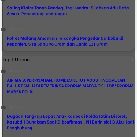
Saling Klaim Tanah Pandegiling Hendra: Silahkan Adu Data
Sesuai Perundang-undangan
15 jam ago
Polres Malang Amankan Tersangka Pengedar Narkoba di
Kepanjen, Sita Sabu 96 Gram dan Ganja 131 Gram
Topik Utama
1 minggu ago
AIR MATA PERPISAHAN: KOMBES KETUT AGUS TINGGALKAN
BALI, RESMI JADI PEMERIKSA PROPAM MADYA TK.III DIV PROPAM
MABES POLRI
1 minggu ago
Dugaan Tangkap Lepas Anak Kades di Polda Jatim Disorot,
Kasubdit Bungkam Saat Dikonfirmasi, PH Berinisial B Akui Jadi
Penghubung