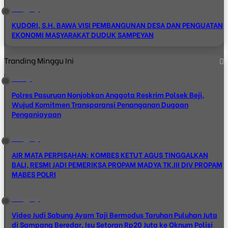
2 minggu ago
KUDORI, S.H. BAWA VISI PEMBANGUNAN DESA DAN PENGUATAN
EKONOMI MASYARAKAT DUDUK SAMPEYAN
Tranding Minggu Ini
3 hari ago
Polres Pasuruan Nonjobkan Anggota Reskrim Polsek Beji,
Wujud Komitmen Transparansi Penanganan Dugaan
Penganiayaan
1 minggu ago
AIR MATA PERPISAHAN: KOMBES KETUT AGUS TINGGALKAN
BALI, RESMI JADI PEMERIKSA PROPAM MADYA TK.III DIV PROPAM
MABES POLRI
2 minggu ago
Video Judi Sabung Ayam Taji Bermodus Taruhan Puluhan Juta
di Sampang Beredar, Isu Setoran Rp20 Juta ke Oknum Polisi