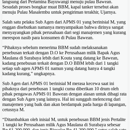
langsung dari Pertamina Bayuwangi menuju pulau Bawean.
Sesudah proses bongkar muat BBM, kapal tanker tersebut akan
menuju Pulau Masalembu untuk pengiriman terakhir, Ujarnya.
Salah satu pelaku Sub Agen dari APMS 01 yang berinisial M, yang
enggan disebutkan namanya menyampaikan bahwa dirinya sangat
menyayangkan pihak perusahaan dari segi manajemen yang kurang
merespon nasib para konsumen di Pulau Bawean.
“Pihaknya sebelum menerima BBM sudah melaksanakan
penebusan terkait dengan D.O ke Perusahaan milik Bapak Agus
Maulana di Surabaya lebih dari Kouta yang datang ke Bawean,
kadang penebusan terkait dengan D.O BBM lebih dari 1 tangki
setiap sub agen APMS 01 namun yang datang hanya 4 tangki
kadang kurang,” ungkapnya.
Sub Agen dari APMS 01 berinisial M merasa kecewa saat ini
pihaknya dari penebusan 1 tangki cuma diberikan 10 drum oleh
pihak pengawas APMS 01 Bawean dengan alasan untuk dibagi rata
dengan Sub Agen yang lainnya. Hal ini sungguh melenceng dari
manajemen yang baik dan akan berdampak pada harga di lapangan,
cetusnya M.
“Ditambahkan oleh inisial M, untuk penebusan BBM jenis Pertalite
1 tangki ke Perusahaan milik Agus Maulana di Surabaya sebesar
Rp.61.200.000, dan jenis Biosolar Rp.41.200.000,” cetus salah satu