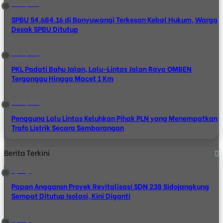
Juni 29, 2022
SPBU 54.684.16 di Banyuwangi Terkesan Kebal Hukum, Warga
Desak SPBU Ditutup
Juni 13, 2022
PKL Padati Bahu Jalan, Lalu-Lintas Jalan Raya OMBEN
Terganggu Hingga Macet 1 Km
Juni 10, 2022
Pengguna Lalu Lintas Keluhkan Pihak PLN yang Menempatkan
Trafo Listrik Secara Sembarangan
Berita Terkini
8 jam ago
Papan Anggaran Proyek Revitalisasi SDN 238 Sidojangkung
Sempat Ditutup Isolasi, Kini Diganti
9 jam ago