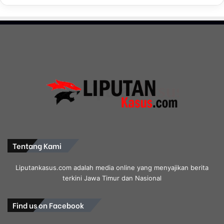
a
k
T
e
r
k
a
i
t
Tentang Kami
Liputankasus.com adalah media online yang menyajikan berita
terkini Jawa Timur dan Nasional
Find us on Facebook