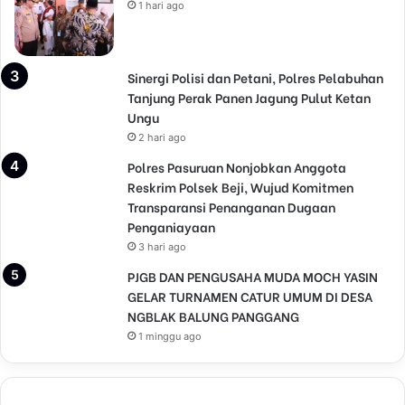
1 hari ago
l
u
A
d
Sinergi Polisi dan Petani, Polres Pelabuhan
a
Tanjung Perak Panen Jagung Pulut Ketan
n
Ungu
y
2 hari ago
a
Polres Pasuruan Nonjobkan Anggota
P
Reskrim Polsek Beji, Wujud Komitmen
e
Transparansi Penanganan Dugaan
n
Penganiayaan
g
a
3 hari ago
w
PJGB DAN PENGUSAHA MUDA MOCH YASIN
a
GELAR TURNAMEN CATUR UMUM DI DESA
s
NGBLAK BALUNG PANGGANG
a
1 minggu ago
n
P
i
h