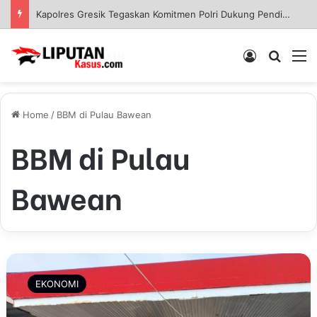
Kapolres Gresik Tegaskan Komitmen Polri Dukung Pendidikan Berkualitas
Log In
Pencar
M
Home
/
BBM di Pulau Bawean
BBM di Pulau
Bawean
P
a
EKONOMI
s
o