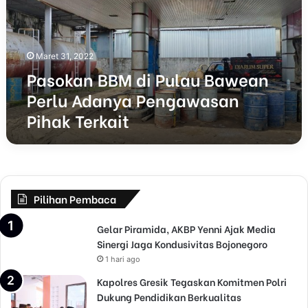
k
a
n
B
Maret 31, 2022
B
Pasokan BBM di Pulau Bawean
M
d
Perlu Adanya Pengawasan
i
Pihak Terkait
P
u
l
a
u
B
Pilihan Pembaca
a
w
Gelar Piramida, AKBP Yenni Ajak Media
e
Sinergi Jaga Kondusivitas Bojonegoro
a
1 hari ago
n
P
Kapolres Gresik Tegaskan Komitmen Polri
e
Dukung Pendidikan Berkualitas
r