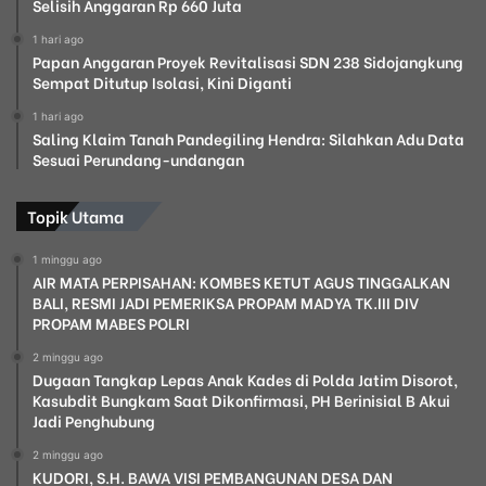
Selisih Anggaran Rp 660 Juta
1 hari ago
Papan Anggaran Proyek Revitalisasi SDN 238 Sidojangkung
Sempat Ditutup Isolasi, Kini Diganti
1 hari ago
Saling Klaim Tanah Pandegiling Hendra: Silahkan Adu Data
Sesuai Perundang-undangan
Topik Utama
1 minggu ago
AIR MATA PERPISAHAN: KOMBES KETUT AGUS TINGGALKAN
BALI, RESMI JADI PEMERIKSA PROPAM MADYA TK.III DIV
PROPAM MABES POLRI
2 minggu ago
Dugaan Tangkap Lepas Anak Kades di Polda Jatim Disorot,
Kasubdit Bungkam Saat Dikonfirmasi, PH Berinisial B Akui
Jadi Penghubung
2 minggu ago
KUDORI, S.H. BAWA VISI PEMBANGUNAN DESA DAN