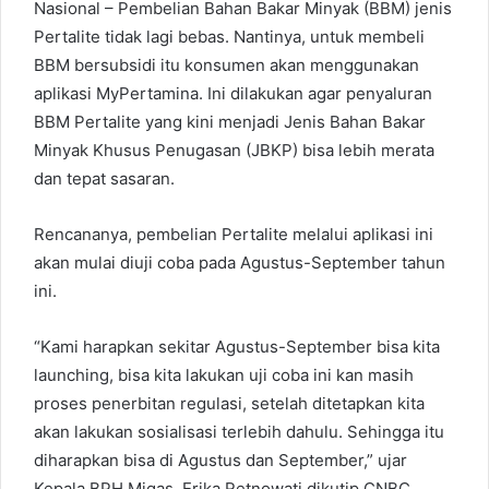
b
e
l
e
s
g
Nasional – Pembelian Bahan Bakar Minyak (BBM) jenis
o
d
r
r
A
r
Pertalite tidak lagi bebas. Nantinya, untuk membeli
o
I
e
p
a
BBM bersubsidi itu konsumen akan menggunakan
k
n
s
p
m
aplikasi MyPertamina. Ini dilakukan agar penyaluran
t
BBM Pertalite yang kini menjadi Jenis Bahan Bakar
Minyak Khusus Penugasan (JBKP) bisa lebih merata
dan tepat sasaran.
Rencananya, pembelian Pertalite melalui aplikasi ini
akan mulai diuji coba pada Agustus-September tahun
ini.
“Kami harapkan sekitar Agustus-September bisa kita
launching, bisa kita lakukan uji coba ini kan masih
proses penerbitan regulasi, setelah ditetapkan kita
akan lakukan sosialisasi terlebih dahulu. Sehingga itu
diharapkan bisa di Agustus dan September,” ujar
Kepala BPH Migas, Erika Retnowati dikutip CNBC