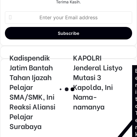
Terima Kasih.
E
n
t
e
r
y
o
Kadispendik
KAPOLRI
u
Jatim Bantah
Jenderal Listyo
r
E
Tahan Ijazah
Mutasi 3
m
Pelajar
Kapolda, Ini
a
i
i
SMA/SMK, Ini
Nama-
l
Reaksi Aliansi
namanya
a
d
Pelajar
d
Surabaya
r
e
s