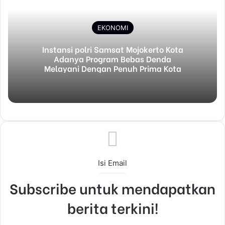
o
d
r
t
A
r
v
o
I
e
p
a
i
k
n
s
p
m
a
EKONOMI
t
E
m
Instansi polri Samsat Mojokerto Kota
a
Adanya Program Bebas Denda
i
Melayani Dengan Penuh Prima Kota
l
Isi Email
Subscribe untuk mendapatkan
berita terkini!